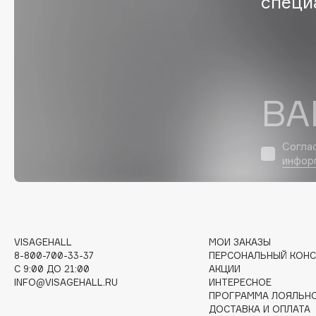
специ
D
d'Alba
Dior
DABO
Divage
DARLING*
Dolce & Gabbana
Darphin
Dolomit
ВА
Davines
Dorco
Deonica
DP Daily Perfection
Согла
Dessange
Dr. Vranjes Firenze
инфор
E
VISAGEHALL
МОИ ЗАКАЗЫ
8-800-700-33-37
ПЕРСОНАЛЬНЫЙ КОНС
Eat My
Ella Bartsueva Brushes
C 9:00 ДО 21:00
АКЦИИ
Ecolatier
EMBRACE Haircare
INFO@VISAGEHALL.RU
ИНТЕРЕСНОЕ
Ecotools
Emmanuelle Jane
ПРОГРАММА ЛОЯЛЬН
ДОСТАВКА И ОПЛАТА
EGIA
Enough