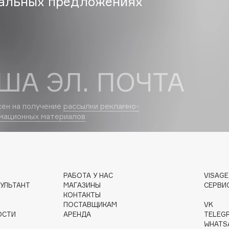
альных предложениях
Dr.Althea
Dr.Ceuracle
Dr.Jart+
DSD de Luxe
ША ЭЛ. ПОЧТА
Dyson
сен на получение
рассылки рекламно-
мационных материалов
РАБОТА У НАС
VISAG
УЛЬТАНТ
МАГАЗИНЫ
СЕРВИ
Estrâde
КОНТАКТЫ
Estée Lauder
ПОСТАВЩИКАМ
VK
Etat Pur
ОСТИ
АРЕНДА
TELEG
WHATS
Etude House