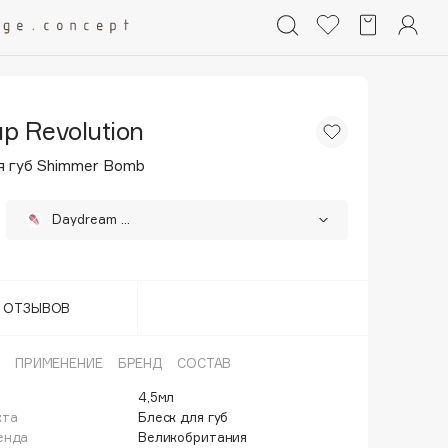
p Revolution
я губ Shimmer Bomb
Daydream Pink
Glimmer Nude
Gloss Starlight
Т ОТЗЫВОВ
Light Beam Pearl
ПРИМЕНЕНИЕ
БРЕНД
СОСТАВ
Sparkle Pink
4,5мл
кта
Блеск для губ
енда
Великобритания