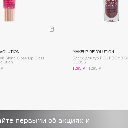
Consly
VOLUTION
MAKEUP REVOLUTION
Corimo
уб Shine Gloss Lip Gloss
Блеск для губ POUT BOMB S
CosRX
olution
GLOSS
Cottolina
 ₽
1265 ₽
1265 ₽
Crescina
Cunzite
Curaprox
айте первыми об акциях и