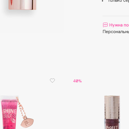
Только се
Aveda
Avene
Нужна по
Персональны
Boadicea The Victorious
Bobbi Brown
BOOMSHOP
40%
BORK
Brunello Cucinelli
Bvlgari
by TERRY
BY WISHTREND
Byredo