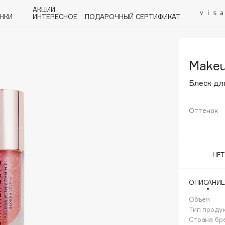
АКЦИИ
НКИ
ИНТЕРЕСНОЕ
ПОДАРОЧНЫЙ СЕРТИФИКАТ
Makeu
P
Q
R
S
T
U
V
W
Y
Z
А - Я
Блеск дл
Оттенок
Angiopharm
НЕ
KIKO Milano
Estée Lauder
ОПИСАНИЕ
Clarins
Объем
Тип проду
Страна бр