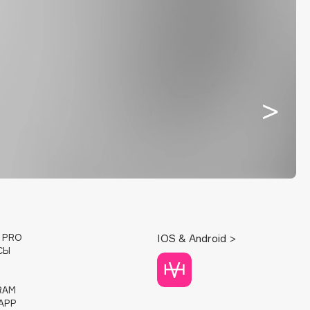
E PRO
IOS & Android >
СЫ
RAM
APP