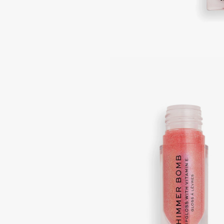
Подарки
0 - 9
Для дома
100BON
22|11
Техника
A
Acqua di Parma
Amina Daudova Brushes
Acque di Italia
Amouage
Adele for you
Amuleto Di Casa
Advante
Angiopharm
ЭКСКЛЮЗИВ
ЭКСКЛЮЗИВ
Aesop
Annbeauty
Age Stop
Anua
ЭКСКЛЮЗИВ
Apadent
AHFA Cosmetics
Apagard
Ajmal