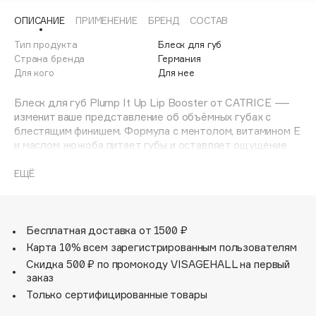
Adele for you
040
ОПИСАНИЕ
ПРИМЕНЕНИЕ
БРЕНД
СОСТАВ
Финал лета
Advante
ЭКСКЛЮЗИВ
Тип продукта
Блеск для губ
050
1 АВГ - 31 АВГ
Aesop
Страна бренда
Германия
Age Stop
Для кого
Для нее
070
ЭКСКЛЮЗИВ
AHFA Cosmetics
Блеск для губ Plump It Up Lip Booster от CATRICE —
090
Ajmal
изменит ваше представление об объёмных губах с
блестящим финишем. Формула с ментолом, витамином Е
100
Alix Avien
и маслом жожоба питает губы и оставляет ощущение
Allies of Skin
покалывания и прохлады. В то же время нелипкая мягкая
110
AMAN
текстура очень приятна на губах. Благодаря
ЕЩЁ
встроенному аппликатору с толстым мягким кончиком
Amina Daudova Brushes
блеск для губ легко и равномерно наносится.
Amouage
Бесплатная доставка от 1500 ₽
Amuleto Di Casa
Карта 10% всем зарегистрированным пользователям
Angiopharm
ЭКСКЛЮЗИВ
Скидка 500 ₽ по промокоду VISAGEHALL на первый
Annbeauty
заказ
Anua
Только сертифицированные товары
Apadent