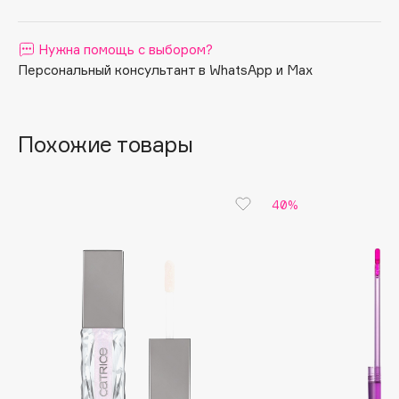
Apagard
Aravia Professional
Нужна помощь с выбором?
Персональный консультант в WhatsApp и Max
Arcadia
Archetype
Architect Demidoff
Похожие товары
ARIVE MAKEUP
Art&Fact
Art-Visage
40%
Artdeco
Astra
Atelier Rebul
Augustinus Bader
Aveda
Avene