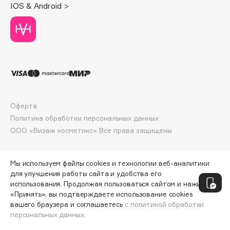
IOS & Android >
Deonica
Dessange
Dior
Divage
Dolce & Gabbana
Dolomit
Dorco
Оферта
DP Daily Perfection
Политика обработки персональных данных
Dr. Vranjes Firenze
ООО «Визаж косметикс» Все права защищены
Dr.Althea
Dr.Ceuracle
Мы используем файлы cookies и технологии веб-аналитики
Dr.Jart+
для улучшения работы сайта и удобства его
DSD de Luxe
использования. Продолжая пользоваться сайтом и нажимая
Dyson
«Принять», вы подтверждаете использование cookies
вашего браузера и соглашаетесь
с политикой обработки
персональных данных.