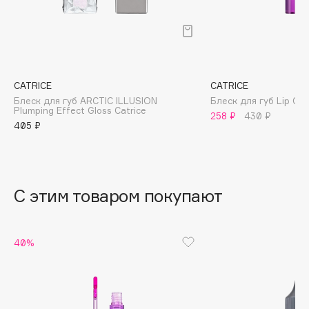
B
Babor
Baffy
Balmain Hair Couture
ЭКСКЛЮЗИВ
CATRICE
CATRICE
Banderas
Блеск для губ ARCTIC ILLUSION
Блеск для губ Lip Gl
Plumping Effect Gloss Catrice
258 ₽
430 ₽
Basicare
405 ₽
Batiste
Beauty Bomb
Beauty Pati
С этим товаром покупают
Beautyblades
НОВИНКА
beautyblender
Bebble
40%
Beverly Hills Polo Club
Biodance
Bioderma