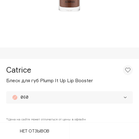
Подарки
Tom Ford
HFC
Для дома
Angiopharm
Техника
KIKO Milano
Estée Lauder
Clarins
0 - 9
Catrice
Блеск для губ Plump It Up Lip Booster
100BON
22|11
060
010
A
*Цена на сайте может отличаться от цены в офлайн
020
Acqua di Parma
НЕТ ОТЗЫВОВ
030
Acque di Italia