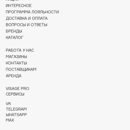
Collagenina
ИНТЕРЕСНОЕ
Consly
ПРОГРАММА ЛОЯЛЬНОСТИ
ДОСТАВКА И ОПЛАТА
Corimo
ВОПРОСЫ И ОТВЕТЫ
CosRX
БРЕНДЫ
Cottolina
КАТАЛОГ
Crescina
РАБОТА У НАС
Cunzite
МАГАЗИНЫ
Curaprox
КОНТАКТЫ
ПОСТАВЩИКАМ
АРЕНДА
D
VISAGE PRO
d'Alba
СЕРВИСЫ
DABO
VK
TELEGRAM
DARLING*
WHATSAPP
Darphin
MAX
Davines