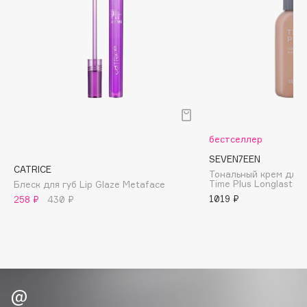
Biomed
Biorepair
Blanx
Blistex
BLOME
Boadicea The Victorious
Bobbi Brown
BOOMSHOP
бестселлер
BORK
SEVEN7EEN
CATRICE
Тональный крем дли
Brunello Cucinelli
Time Plus Longlastin
Блеск для губ Lip Glaze Metaface
Bvlgari
1019 ₽
258 ₽
430 ₽
by TERRY
BY WISHTREND
Byredo
C