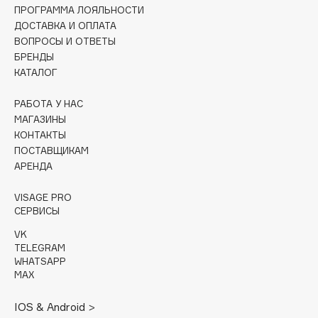
Collagenina
ПРОГРАММА ЛОЯЛЬНОСТИ
ДОСТАВКА И ОПЛАТА
Consly
ВОПРОСЫ И ОТВЕТЫ
Corimo
БРЕНДЫ
CosRX
КАТАЛОГ
Cottolina
РАБОТА У НАС
Crescina
МАГАЗИНЫ
Cunzite
КОНТАКТЫ
Curaprox
ПОСТАВЩИКАМ
АРЕНДА
D
VISAGE PRO
СЕРВИСЫ
d'Alba
VK
TELEGRAM
DABO
WHATSAPP
DARLING*
MAX
Darphin
IOS & Android >
Davines