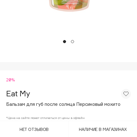
Подарки
Tom Ford
HFC
Для дома
Angiopharm
Техника
KIKO Milano
Estée Lauder
Clarins
0 - 9
20%
100BON
22|11
Eat My
Бальзам для губ после солнца Персиковый мохито
A
*Цена на сайте может отличаться от цены в офлайн
Acqua di Parma
НЕТ ОТЗЫВОВ
НАЛИЧИЕ В МАГАЗИНАХ
Acque di Italia