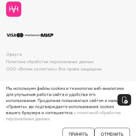
Deonica
Dessange
Dior
Divage
Dolce & Gabbana
Dolomit
Оферта
Dorco
Политика обработки персональных данных
DP Daily Perfection
ООО «Визаж косметикс» Все права защищены
Dr. Vranjes Firenze
Dr.Althea
Мы используем файлы cookies и технологии веб-аналитики
Dr.Ceuracle
для улучшения работы сайта и удобства его
Dr.Jart+
использования. Продолжая пользоваться сайтом и нажимая
«Принять», вы подтверждаете использование cookies
DSD de Luxe
вашего браузера и соглашаетесь
с политикой обработки
Dyson
персональных данных.
ДОБАВИТЬ В КОРЗИНУ
277 ₽
346 ₽
ПРИНЯТЬ
ОТМЕНИТЬ