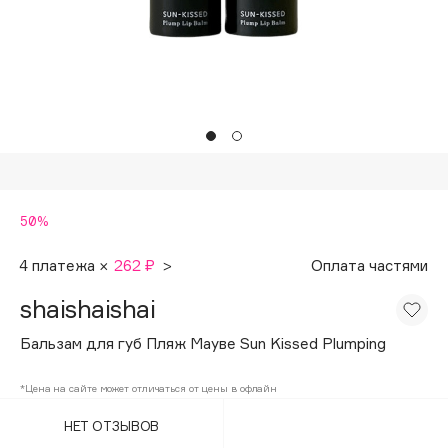
Подарки
Tom Ford
HFC
Для дома
Angiopharm
Техника
KIKO Milano
Estée Lauder
Clarins
0 - 9
50%
100BON
4 платежа ×
262 ₽
>
Оплата частями
22|11
shaishaishai
Бальзам для губ Пляж Мауве Sun Kissed Plumping
A
*Цена на сайте может отличаться от цены в офлайн
Acqua di Parma
НЕТ ОТЗЫВОВ
Acque di Italia