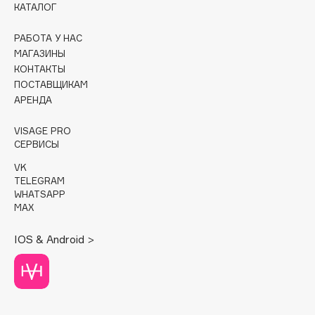
КАТАЛОГ
Cadence
РАБОТА У НАС
Capelli Dorati
МАГАЗИНЫ
Carbon Theory
КОНТАКТЫ
ПОСТАВЩИКАМ
Carmex
АРЕНДА
Carolina Herrera
Catrice
VISAGE PRO
Celimax
СЕРВИСЫ
Cettua
VK
TELEGRAM
Chupa Chups
WHATSAPP
Clarette
MAX
Clarins
IOS & Android >
Clarins Precious
НОВИНКА
Clinique
Clive Christian
Club De Nuit