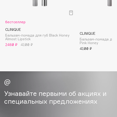
B
Babor
Baffy
бестселлер
Balmain Hair Couture
CLINIQUE
ЭКСКЛЮЗИВ
CLINIQUE
Бальзам-помада для губ Black Honey
Banderas
Almost Lipstick
Бальзам-помада для г
Pink Honey
Basicare
2460 ₽
4100 ₽
4100 ₽
Batiste
Beauty Bomb
Beauty Pati
Beautyblades
НОВИНКА
beautyblender
Bebble
Узнавайте первыми об акциях и
Beverly Hills Polo Club
специальных предложениях
Biodance
Bioderma