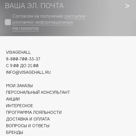
Biomed
ВАША ЭЛ. ПОЧТА
Biorepair
Согласен на получение
рассылки
Blanx
рекламно-информационных
Blistex
материалов
BLOME
Boadicea The Victorious
VISAGEHALL
Bobbi Brown
8-800-700-33-37
BOOMSHOP
C 9:00 ДО 21:00
BORK
INFO@VISAGEHALL.RU
Brunello Cucinelli
МОИ ЗАКАЗЫ
Bvlgari
ПЕРСОНАЛЬНЫЙ КОНСУЛЬТАНТ
by TERRY
АКЦИИ
BY WISHTREND
ИНТЕРЕСНОЕ
Byredo
ПРОГРАММА ЛОЯЛЬНОСТИ
ДОСТАВКА И ОПЛАТА
ВОПРОСЫ И ОТВЕТЫ
C
БРЕНДЫ