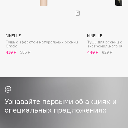
B
Babor
Baffy
Balmain Hair Couture
ЭКСКЛЮЗИВ
NINELLE
NINELLE
Banderas
Тушь с эффектом натуральных ресниц
Тушь для ресниц с э
Gracia
экстремального объе
Basicare
410 ₽
585 ₽
440 ₽
629 ₽
Batiste
Beauty Bomb
Beauty Pati
Beautyblades
НОВИНКА
beautyblender
Bebble
Узнавайте первыми об акциях и
Beverly Hills Polo Club
специальных предложениях
Biodance
Bioderma