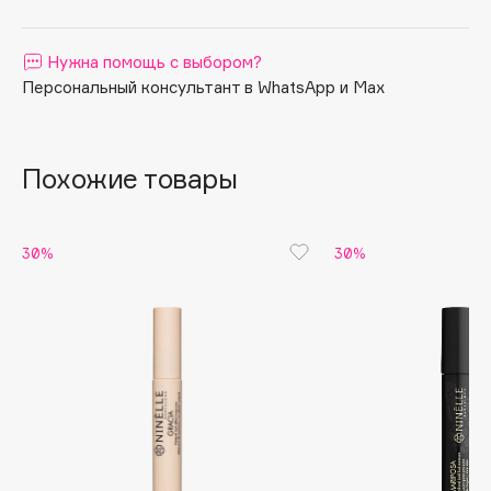
Apagard
Aravia Professional
Нужна помощь с выбором?
Персональный консультант в WhatsApp и Max
Arcadia
Archetype
Architect Demidoff
Похожие товары
ARIVE MAKEUP
Art&Fact
Art-Visage
30%
30%
Artdeco
Astra
Atelier Rebul
Augustinus Bader
Aveda
Avene