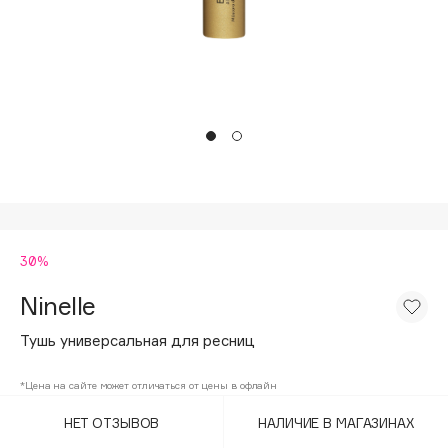
Подарки
Tom Ford
HFC
Для дома
Angiopharm
Техника
KIKO Milano
Estée Lauder
Clarins
0 - 9
30%
100BON
22|11
Ninelle
Тушь универсальная для ресниц
A
*Цена на сайте может отличаться от цены в офлайн
Acqua di Parma
НЕТ ОТЗЫВОВ
НАЛИЧИЕ В МАГАЗИНАХ
Acque di Italia