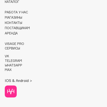
КАТАЛОГ
Cadence
РАБОТА У НАС
Capelli Dorati
МАГАЗИНЫ
Carbon Theory
КОНТАКТЫ
ПОСТАВЩИКАМ
Carmex
АРЕНДА
Carolina Herrera
Catrice
VISAGE PRO
СЕРВИСЫ
Celimax
Cettua
VK
TELEGRAM
Chupa Chups
WHATSAPP
Clarette
MAX
Clarins
IOS & Android >
Clarins Precious
Clinique
Clive Christian
Club De Nuit