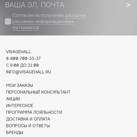
Biomed
ВАША ЭЛ. ПОЧТА
Biorepair
Согласен на получение
рассылки
Blanx
рекламно-информационных
материалов
Blistex
BLOME
Boadicea The Victorious
VISAGEHALL
Bobbi Brown
8-800-700-33-37
BOOMSHOP
C 9:00 ДО 21:00
BORK
INFO@VISAGEHALL.RU
Brunello Cucinelli
МОИ ЗАКАЗЫ
Bvlgari
ПЕРСОНАЛЬНЫЙ КОНСУЛЬТАНТ
by TERRY
АКЦИИ
BY WISHTREND
ИНТЕРЕСНОЕ
ПРОГРАММА ЛОЯЛЬНОСТИ
Byredo
ДОСТАВКА И ОПЛАТА
ВОПРОСЫ И ОТВЕТЫ
БРЕНДЫ
C