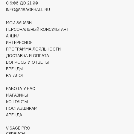
C 9:00 ДО 21:00
Deonica
INFO@VISAGEHALL.RU
Dessange
Dior
МОИ ЗАКАЗЫ
Divage
ПЕРСОНАЛЬНЫЙ КОНСУЛЬТАНТ
АКЦИИ
Dolce & Gabbana
ИНТЕРЕСНОЕ
Dolomit
ПРОГРАММА ЛОЯЛЬНОСТИ
Dorco
ДОСТАВКА И ОПЛАТА
ВОПРОСЫ И ОТВЕТЫ
DP Daily Perfection
БРЕНДЫ
Dr. Vranjes Firenze
КАТАЛОГ
Dr.Althea
Dr.Ceuracle
РАБОТА У НАС
МАГАЗИНЫ
Dr.Jart+
КОНТАКТЫ
DSD de Luxe
ПОСТАВЩИКАМ
Dyson
АРЕНДА
VISAGE PRO
СЕРВИСЫ