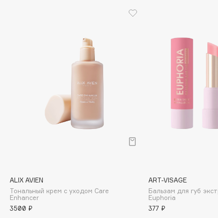
Cadence
Capelli Dorati
Carbon Theory
Carmex
Carolina Herrera
Catrice
Celimax
Cettua
Chupa Chups
Clarette
Clarins
Clarins Precious
ALIX AVIEN
ART-VISAGE
Clinique
Тональный крем с уходом Care
Бальзам для губ экс
Clive Christian
Еnhancer
Euphoria
3500 ₽
377 ₽
Club De Nuit