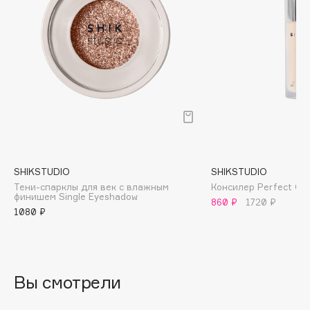
Biomed
Biorepair
Blanx
Blistex
BLOME
Boadicea The Victorious
Bobbi Brown
BOOMSHOP
BORK
SHIKSTUDIO
SHIKSTUDIO
Brunello Cucinelli
Тени-спарклы для век с влажным
Консилер Perfect Con
финишем Single Eyeshadow
Bvlgari
860 ₽
1720 ₽
1080 ₽
by TERRY
BY WISHTREND
Byredo
Вы смотрели
C