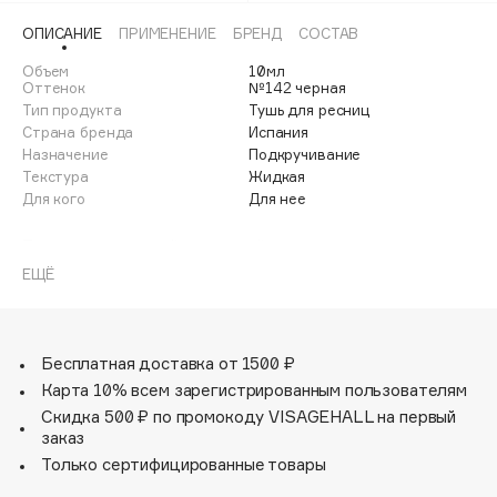
Adele for you
ОПИСАНИЕ
ПРИМЕНЕНИЕ
БРЕНД
СОСТАВ
Финал лета
Advante
ЭКСКЛЮЗИВ
Объем
10мл
1 АВГ - 31 АВГ
Aesop
Оттенок
№142 черная
Тип продукта
Тушь для ресниц
Age Stop
ЭКСКЛЮЗИВ
Страна бренда
Испания
AHFA Cosmetics
Назначение
Подкручивание
Текстура
Жидкая
Ajmal
Для кого
Для нее
Alix Avien
Allies of Skin
Тушь с силиконовой кисточкой подкручивает и
приподнимает ресницы, делая взгляд более открытым и
AMAN
ЕЩЁ
выразительным. Инновационная формула позволяет
Amina Daudova Brushes
визуально удлинить ресницы и увеличить их объем,
Amouage
зафиксировать изгиб и получить насыщенный цвет. Тушь
прекрасно держится в течение всего дня.
Бесплатная доставка от 1500 ₽
Amuleto Di Casa
Карта 10% всем зарегистрированным пользователям
Angiopharm
ЭКСКЛЮЗИВ
Скидка 500 ₽ по промокоду VISAGEHALL на первый
Annbeauty
заказ
Anua
Только сертифицированные товары
Apadent