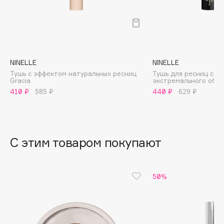
B
Babor
Baffy
Balmain Hair Couture
ЭКСКЛЮЗИВ
NINELLE
NINELLE
Banderas
Тушь с эффектом натуральных ресниц
Тушь для ресниц с э
Gracia
экстремального объе
Basicare
410 ₽
585 ₽
440 ₽
629 ₽
Batiste
Beauty Bomb
Beauty Pati
С этим товаром покупают
Beautyblades
НОВИНКА
beautyblender
Bebble
50%
Beverly Hills Polo Club
Biodance
Bioderma