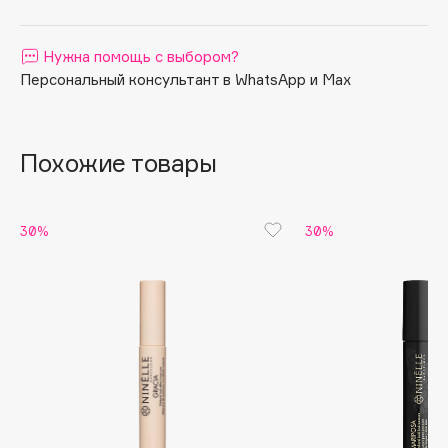
Apagard
Aravia Professional
Нужна помощь с выбором?
Персональный консультант в WhatsApp и Max
Arcadia
Archetype
Architect Demidoff
Похожие товары
ARIVE MAKEUP
Art&Fact
Art-Visage
30%
30%
Artdeco
Astra
Atelier Rebul
Augustinus Bader
Aveda
Avene