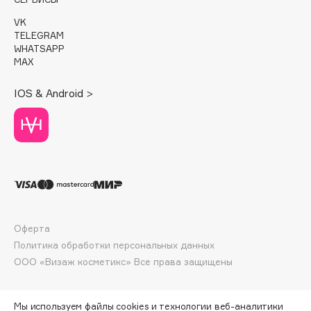
E
VK
Eat My
TELEGRAM
WHATSAPP
Ecolatier
MAX
Ecotools
EGG
IOS & Android >
EGIA
Eigshow
Elemis
Elian Russia
Elie Saab
Ella Bartsueva Brushes
EMBRACE Haircare
Оферта
Политика обработки персональных данных
Emmanuelle Jane
ООО «Визаж косметикс» Все права защищены
Enough
EpilProfi
Erborian
Мы используем файлы cookies и технологии веб-аналитики