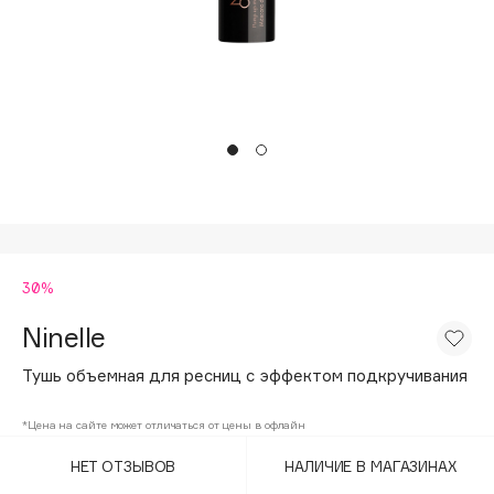
Подарки
Tom Ford
HFC
Для дома
Angiopharm
Техника
KIKO Milano
Estée Lauder
Clarins
0 - 9
30%
100BON
22|11
Ninelle
Тушь объемная для ресниц с эффектом подкручивания
A
*Цена на сайте может отличаться от цены в офлайн
Acqua di Parma
НЕТ ОТЗЫВОВ
НАЛИЧИЕ В МАГАЗИНАХ
Acque di Italia