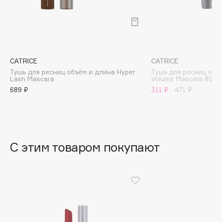
B
Babor
Baffy
Balmain Hair Couture
ЭКСКЛЮЗИВ
CATRICE
CATRICE
Banderas
Тушь для ресниц объём и длина Hyper
Тушь для ресниц объе
Lash Mascara
Volume Mascara 010
Basicare
689 ₽
311 ₽
471 ₽
Batiste
Beauty Bomb
Beauty Pati
Beautyblades
НОВИНКА
С этим товаром покупают
beautyblender
Bebble
Beverly Hills Polo Club
Biodance
Bioderma