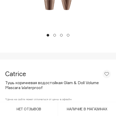
Подарки
Tom Ford
HFC
Для дома
Angiopharm
Техника
KIKO Milano
Estée Lauder
Clarins
0 - 9
100BON
Catrice
22|11
Тушь коричневая водостойкая Glam & Doll Volume
Mascara Waterproof
A
*Цена на сайте может отличаться от цены в офлайн
Acqua di Parma
НЕТ ОТЗЫВОВ
НАЛИЧИЕ В МАГАЗИНАХ
Acque di Italia