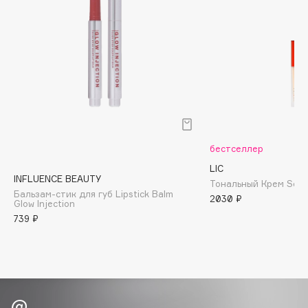
Biomed
Biorepair
Blanx
Blistex
BLOME
Boadicea The Victorious
Bobbi Brown
BOOMSHOP
бестселлер
BORK
LIC
Brunello Cucinelli
INFLUENCE BEAUTY
Тональный Крем Soft 
Бальзам-стик для губ Lipstick Balm
Bvlgari
2030 ₽
Glow Injection
by TERRY
739 ₽
BY WISHTREND
Byredo
C