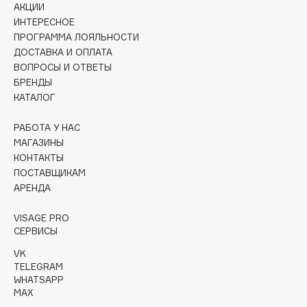
АКЦИИ
Collagenina
ИНТЕРЕСНОЕ
Consly
ПРОГРАММА ЛОЯЛЬНОСТИ
Corimo
ДОСТАВКА И ОПЛАТА
CosRX
ВОПРОСЫ И ОТВЕТЫ
БРЕНДЫ
Cottolina
КАТАЛОГ
Crescina
Cunzite
РАБОТА У НАС
МАГАЗИНЫ
Curaprox
КОНТАКТЫ
ПОСТАВЩИКАМ
АРЕНДА
D
VISAGE PRO
d'Alba
СЕРВИСЫ
DABO
VK
DARLING*
TELEGRAM
WHATSAPP
Darphin
MAX
Davines