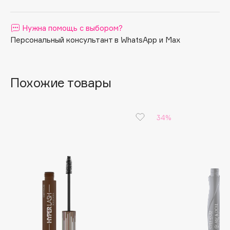
Apagard
Aravia Professional
Нужна помощь с выбором?
Персональный консультант в WhatsApp и Max
Arcadia
Archetype
Architect Demidoff
Похожие товары
ARIVE MAKEUP
Art&Fact
Art-Visage
34%
Artdeco
Astra
Atelier Rebul
Augustinus Bader
Aveda
Avene