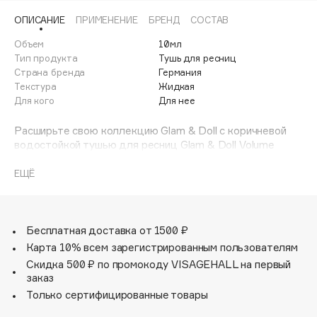
Adele for you
ОПИСАНИЕ
ПРИМЕНЕНИЕ
БРЕНД
СОСТАВ
Финал лета
Advante
ЭКСКЛЮЗИВ
Объем
10мл
1 АВГ - 31 АВГ
Aesop
Тип продукта
Тушь для ресниц
Age Stop
Страна бренда
Германия
ЭКСКЛЮЗИВ
Текстура
Жидкая
AHFA Cosmetics
Для кого
Для нее
Ajmal
Расширьте свою коллекцию Glam & Doll с коричневой
Alix Avien
водостойкой тушью для ресниц Glam & Doll Volume
Allies of Skin
Brown от Catrice!
Тушь коричневого оттенка добавляет теплую нотку
AMAN
ЕЩЁ
голубым и зеленым глазам и углубляет насыщенный
Amina Daudova Brushes
цвет карих и светло-карих глаз. Её невесомая, объемная
Amouage
формула обеспечит вашим ресницам выразительность и
объем без комков - идеальный вариант для элегантного
Бесплатная доставка от 1500 ₽
Amuleto Di Casa
повседневного образа.
Карта 10% всем зарегистрированным пользователям
Angiopharm
ЭКСКЛЮЗИВ
Вдобавок она водостойкая, что обеспечивает стойкую
Скидка 500 ₽ по промокоду VISAGEHALL на первый
фиксацию в течение всего дня.
Annbeauty
заказ
Anua
Только сертифицированные товары
Apadent