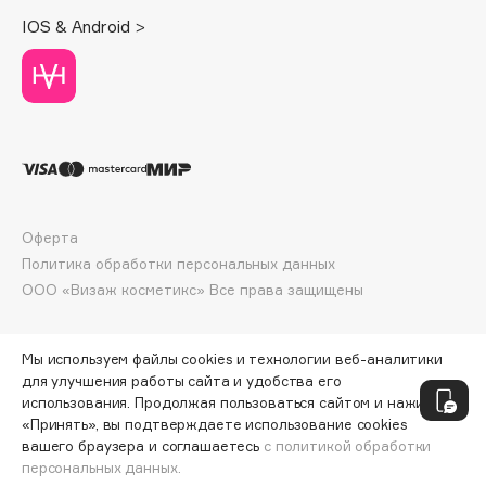
Deonica
IOS & Android >
Dessange
Dior
Divage
Dolce & Gabbana
Dolomit
Dorco
DP Daily Perfection
Оферта
Dr. Vranjes Firenze
Политика обработки персональных данных
ООО «Визаж косметикс» Все права защищены
Dr.Althea
Dr.Ceuracle
Dr.Jart+
Мы используем файлы cookies и технологии веб-аналитики
для улучшения работы сайта и удобства его
DSD de Luxe
использования. Продолжая пользоваться сайтом и нажимая
Dyson
«Принять», вы подтверждаете использование cookies
вашего браузера и соглашаетесь
с политикой обработки
персональных данных.
ДОБАВИТЬ В КОРЗИНУ
471 ₽