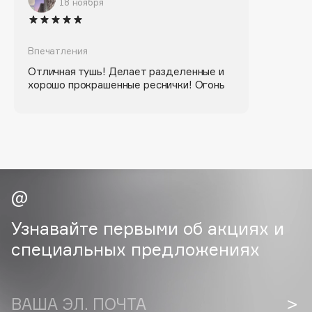
18 ноября
Biomed
Biorepair
Blanx
Впечатления
Blistex
Отличная тушь! Делает разделенные и
BLOME
хорошо прокрашенные реснички! Огонь
Boadicea The Victorious
Bobbi Brown
BOOMSHOP
BORK
Brunello Cucinelli
Bvlgari
by TERRY
Узнавайте первыми об акциях и
BY WISHTREND
специальных предложениях
Byredo
ВАША ЭЛ. ПОЧТА
C