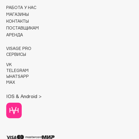
Collagenina
РАБОТА У НАС
Consly
МАГАЗИНЫ
Corimo
КОНТАКТЫ
ПОСТАВЩИКАМ
CosRX
АРЕНДА
Cottolina
Crescina
VISAGE PRO
СЕРВИСЫ
Cunzite
Curaprox
VK
TELEGRAM
WHATSAPP
MAX
D
IOS & Android >
d'Alba
DABO
DARLING*
Darphin
Davines