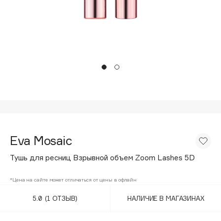
Подарки
Tom Ford
HFC
Для дома
Angiopharm
Техника
KIKO Milano
Estée Lauder
Clarins
0 - 9
100BON
Eva Mosaic
22|11
Тушь для ресниц Взрывной объем Zoom Lashes 5D
A
*Цена на сайте может отличаться от цены в офлайн
5.0
(1 ОТЗЫВ)
НАЛИЧИЕ В МАГАЗИНАХ
Acqua di Parma
Acque di Italia