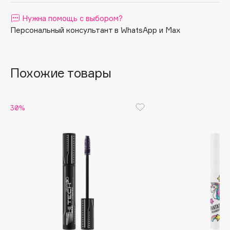
Apagard
Нужна помощь с выбором?
Aravia Professional
Персональный консультант в WhatsApp и Max
Arcadia
Archetype
Похожие товары
Architect Demidoff
ARIVE MAKEUP
Art&Fact
30%
Art-Visage
Artdeco
Astra
Atelier Rebul
Augustinus Bader
Aveda
Avene