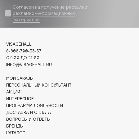
Согласен на получение
рассылки
Cadence
рекламно-информационных
материалов
Capelli Dorati
Carbon Theory
Carmex
VISAGEHALL
Carolina Herrera
8-800-700-33-37
Catrice
C 9:00 ДО 21:00
Celimax
INFO@VISAGEHALL.RU
Cettua
МОИ ЗАКАЗЫ
Chupa Chups
ПЕРСОНАЛЬНЫЙ КОНСУЛЬТАНТ
Clarette
АКЦИИ
Clarins
ИНТЕРЕСНОЕ
ПРОГРАММА ЛОЯЛЬНОСТИ
Clarins Precious
НОВИНКА
ДОСТАВКА И ОПЛАТА
Clinique
ВОПРОСЫ И ОТВЕТЫ
Clive Christian
БРЕНДЫ
КАТАЛОГ
Club De Nuit