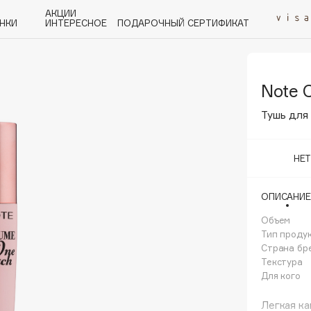
АКЦИИ
НКИ
ИНТЕРЕСНОЕ
ПОДАРОЧНЫЙ СЕРТИФИКАТ
Note 
P
Q
R
S
T
U
V
W
Y
Z
А - Я
Тушь для 
НЕ
ОПИСАНИЕ
Angiopharm
KIKO Milano
Объем
Тип проду
Estée Lauder
Страна бр
Clarins
Текстура
Для кого
Легкая к