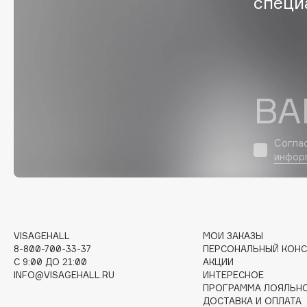
специ
G
Garnier
Giardino Magico
Gecko
Gillette
Geltek
Givenchy
ВА
Genosys
Global Keratin
ЭКСКЛЮЗИВ
Global White
Geomar
Согла
инфор
H
Hadat Cosmetics
HELIBEAUTY
VISAGEHALL
МОИ ЗАКАЗЫ
Hamis
Hempz
8-800-700-33-37
ПЕРСОНАЛЬНЫЙ КОНС
C 9:00 ДО 21:00
АКЦИИ
Hapica
HFC
INFO@VISAGEHALL.RU
ИНТЕРЕСНОЕ
ПРОГРАММА ЛОЯЛЬН
ДОСТАВКА И ОПЛАТА