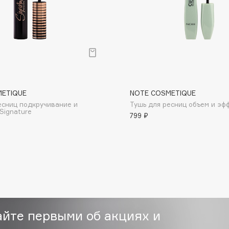
Etude organix
Eva Mosaic
Ex Nihilo
EXOARI L
METIQUE
NOTE COSMETIQUE
есниц подкручивание и
Тушь для ресниц объем и эф
Signature
799 ₽
Fragrance Du Bois
Frederic Malle
Frudia
Funny Organix
айте первыми об акциях и