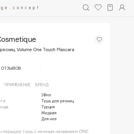
Cosmetique
ресниц Volume One Touch Mascara
Т ОТЗЫВОВ
ПРИМЕНЕНИЕ
БРЕНД
10мл
кта
Тушь для ресниц
енда
Турция
Жидкая
Для нее
ак перышко тушь с нежным названием ONE