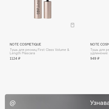
Eigshow
EpilProfi
Elemis
Erborian
Elian Russia
Essence
Elie Saab
Essential Parfums Paris
NOTE COSMETIQUE
NOTE COS
Тушь для ресниц First Class Volume &
Тушь для р
F
Length Mascara
удлинение 
1124 ₽
949 ₽
FANE
Flipper
Farmstay
FLOEMA
Felce Azzurra
Floraïku
Fillerina
Forlle'd
ЭКСКЛЮЗИВ
Fiona Franchimon
Узнав