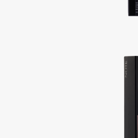
BLOME
C
Cadence
Chupa Chups
Capelli Dorati
Clarette
Carbon Theory
Clarins
Carmex
Clarins Precious
НОВИНКА
Carolina Herrera
Clinique
Catrice
Clive Christian
Celimax
Club De Nuit
Cettua
Collagenina