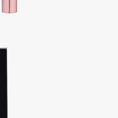
Aveda
Avene
Boadicea The Victorious
Bobbi Brown
BOOMSHOP
BORK
Brunello Cucinelli
Bvlgari
by TERRY
BY WISHTREND
Byredo