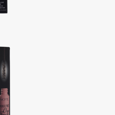
Consly
Corimo
CosRX
Cottolina
Crescina
Cunzite
Curaprox