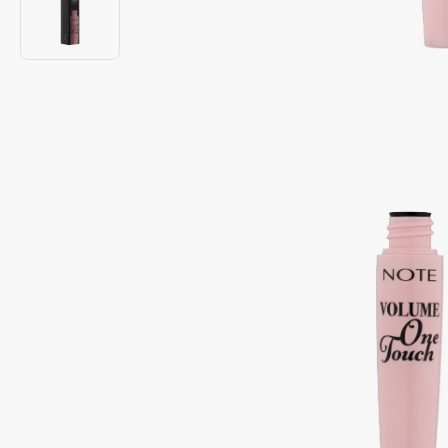
Подарки
0 - 9
Для дома
100BON
22|11
Техника
A
Acqua di Parma
Amina Daudova Brushes
Acque di Italia
Amouage
Adele for you
Amuleto Di Casa
Advante
Angiopharm
ЭКСКЛЮЗИВ
ЭКСКЛЮЗИВ
Aesop
Annbeauty
Age Stop
Anua
ЭКСКЛЮЗИВ
Apadent
AHFA Cosmetics
Apagard
Ajmal