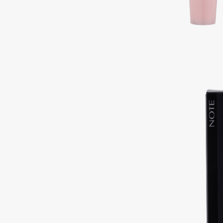
Aravia Professional
Alix Avien
Arcadia
Allies of Skin
Archetype
AMAN
B
Babor
beautyblender
Baffy
Bebble
Balmain Hair Couture
Beverly Hills Polo Club
ЭКСКЛЮЗИВ
Biodance
Banderas
Bioderma
Basicare
Biomed
Batiste
Biorepair
Beauty Bomb
Blanx
Beauty Pati
Blistex
Beautyblades
НОВИНКА