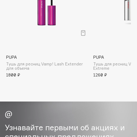
B
Babor
Baffy
Balmain Hair Couture
ЭКСКЛЮЗИВ
Banderas
Basicare
PUPA
PUPA
Batiste
Тушь для ресниц Vamp! Lash Extender
Тушь для ресниц Vam
для объема
Extreme
Beauty Bomb
1800 ₽
1260 ₽
Beauty Pati
Beautyblades
НОВИНКА
beautyblender
Bebble
Beverly Hills Polo Club
Biodance
Узнавайте первыми об акциях и
Bioderma
специальных предложениях