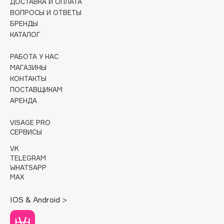
ДОСТАВКА И ОПЛАТА
ВОПРОСЫ И ОТВЕТЫ
Cadence
БРЕНДЫ
Capelli Dorati
КАТАЛОГ
Carbon Theory
РАБОТА У НАС
Carmex
МАГАЗИНЫ
Carolina Herrera
КОНТАКТЫ
Catrice
ПОСТАВЩИКАМ
АРЕНДА
Celimax
Cettua
VISAGE PRO
Chupa Chups
СЕРВИСЫ
Clarette
VK
TELEGRAM
Clarins
WHATSAPP
Clarins Precious
MAX
Clinique
IOS & Android >
Clive Christian
Club De Nuit