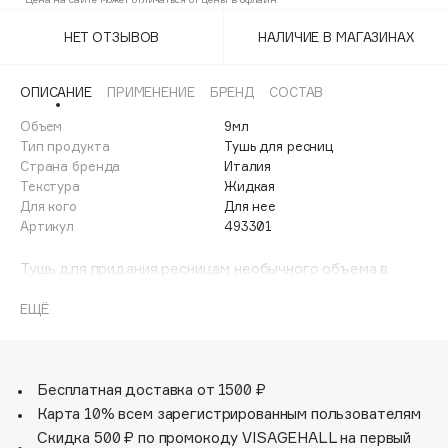
Темно-синяя
Adele for you
Финал лета
НЕТ ОТЗЫВОВ
НАЛИЧИЕ В МАГАЗИНАХ
Advante
Фиолетовая
ЭКСКЛЮЗИВ
1 АВГ - 31 АВГ
Aesop
Черная
ОПИСАНИЕ
ПРИМЕНЕНИЕ
БРЕНД
СОСТАВ
Age Stop
ЭКСКЛЮЗИВ
Объем
9мл
Последний
Ярко-синяя
AHFA Cosmetics
Тип продукта
Тушь для ресниц
Ajmal
Страна бренда
Италия
Текстура
Жидкая
Alix Avien
Для кого
Для нее
Allies of Skin
Артикул
493301
AMAN
Тушь для придания ресницам необычного объема в
Amina Daudova Brushes
стиле вамп.
Amouage
Взгляд звезды за несколько секунд?
ЕЩЁ
Тушь Vamp! подарит Вам эффект накладных ресниц и
Amuleto Di Casa
избавит от необходимости их приклеивать. С каждым
Angiopharm
ЭКСКЛЮЗИВ
слоем Ваши ресницы приобретают все более
Annbeauty
внушительный объем и становятся необыкновенно
Бесплатная доставка от 1500 ₽
густыми. В результате получаем притягательный
Карта 10% всем зарегистрированным пользователям
Anua
взгляд, отсутствие подтеков и очень стойкий эффект.
Скидка 500 ₽ по промокоду VISAGEHALL на первый
Apadent