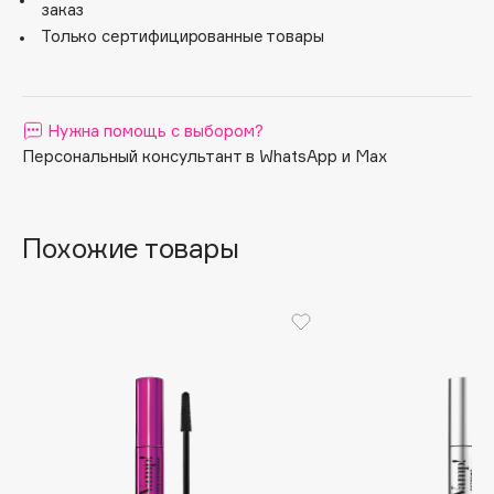
заказ
Apagard
Только сертифицированные товары
Aravia Professional
Arcadia
Archetype
Нужна помощь с выбором?
Architect Demidoff
Персональный консультант в WhatsApp и Max
ARIVE MAKEUP
Art&Fact
Похожие товары
Art-Visage
Artdeco
Astra
Atelier Rebul
Augustinus Bader
Aveda
Avene