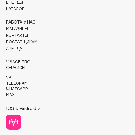
БРЕНДЫ
КАТАЛОГ
Cadence
Capelli Dorati
РАБОТА У НАС
Carbon Theory
МАГАЗИНЫ
КОНТАКТЫ
Carmex
ПОСТАВЩИКАМ
Carolina Herrera
АРЕНДА
Catrice
Celimax
VISAGE PRO
СЕРВИСЫ
Cettua
VK
Chupa Chups
TELEGRAM
Clarette
WHATSAPP
MAX
Clarins
Clarins Precious
НОВИНКА
IOS & Android >
Clinique
Clive Christian
Club De Nuit