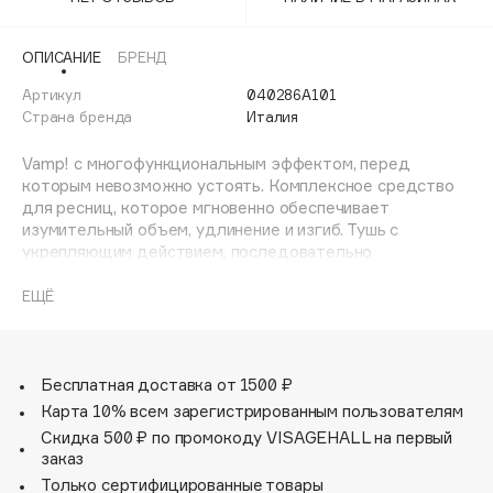
Adele for you
Финал лета
Advante
ЭКСКЛЮЗИВ
ОПИСАНИЕ
БРЕНД
1 АВГ - 31 АВГ
Aesop
Артикул
040286A101
Age Stop
Страна бренда
Италия
ЭКСКЛЮЗИВ
AHFA Cosmetics
Vamp! с многофункциональным эффектом, перед
Ajmal
которым невозможно устоять. Комплексное средство
для ресниц, которое мгновенно обеспечивает
Alix Avien
изумительный объем, удлинение и изгиб. Тушь с
Allies of Skin
укрепляющим действием, последовательно
AMAN
стимулирующая естественный рост и укрепление
ресниц, которые становятся более плотными и густыми,
ЕЩЁ
Amina Daudova Brushes
для неотразимого взгляда.
Amouage
Способ применения:
Amuleto Di Casa
Начиная с основания ресниц расчесывайте их по всей
Бесплатная доставка от 1500 ₽
Angiopharm
ЭКСКЛЮЗИВ
длине вертикальными движениями, двигаясь от корней
Карта 10% всем зарегистрированным пользователям
Annbeauty
до кончиков. Для более выраженного объема
Скидка 500 ₽ по промокоду VISAGEHALL на первый
совершайте у основания ресниц зигзагообразные
Anua
заказ
движения. Для прокрашивания самых коротких ресничек
Только сертифицированные товары
Apadent