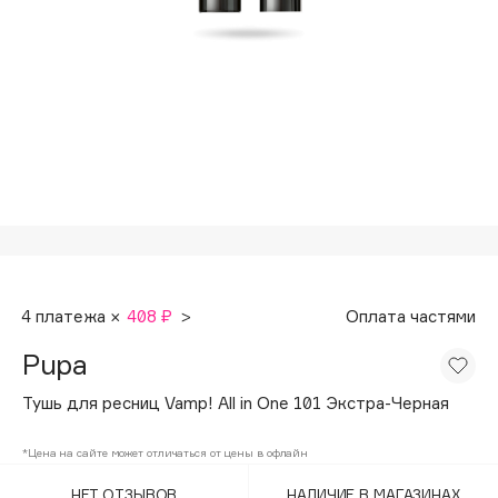
Подарки
Tom Ford
HFC
Для дома
Angiopharm
Техника
KIKO Milano
Estée Lauder
Clarins
0 - 9
100BON
4 платежа ×
408 ₽
>
Оплата частями
22|11
Pupa
A
Тушь для ресниц Vamp! All in One 101 Экстра-Черная
Acqua di Parma
*Цена на сайте может отличаться от цены в офлайн
Acque di Italia
НЕТ ОТЗЫВОВ
НАЛИЧИЕ В МАГАЗИНАХ