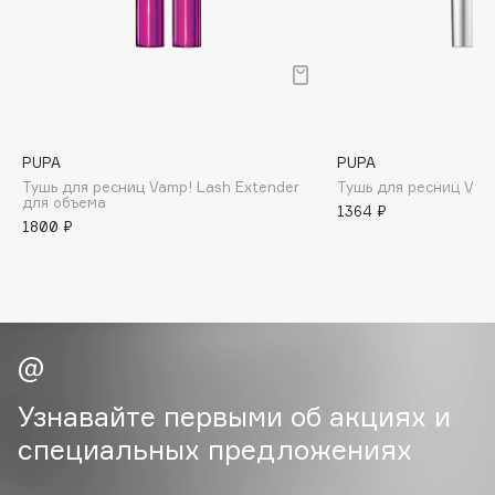
B
Babor
Baffy
Balmain Hair Couture
ЭКСКЛЮЗИВ
Banderas
PUPA
PUPA
Тушь для ресниц Vamp! Lash Extender
Тушь для ресниц Vam
Basicare
для объема
1364 ₽
Batiste
1800 ₽
Beauty Bomb
Beauty Pati
Beautyblades
НОВИНКА
beautyblender
Bebble
Beverly Hills Polo Club
Узнавайте первыми об акциях и
Biodance
специальных предложениях
Bioderma