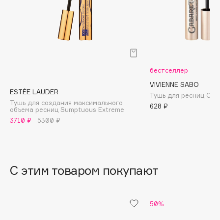
B
Babor
Baffy
Balmain Hair Couture
ЭКСКЛЮЗИВ
Banderas
бестселлер
Basicare
VIVIENNE SABO
ESTÉE LAUDER
Тушь для ресниц Caba
Batiste
Тушь для создания максимального
628 ₽
объема ресниц Sumptuous Extreme
Beauty Bomb
3710 ₽
5300 ₽
Beauty Pati
Beautyblades
НОВИНКА
beautyblender
С этим товаром покупают
Bebble
Beverly Hills Polo Club
Biodance
50%
Bioderma