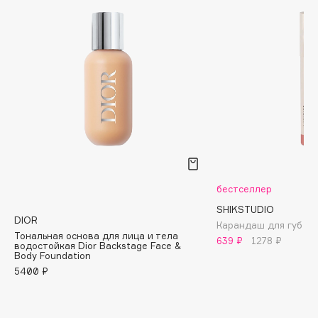
Biomed
Biorepair
Blanx
Blistex
BLOME
Boadicea The Victorious
Bobbi Brown
BOOMSHOP
BORK
Brunello Cucinelli
бестселлер
Bvlgari
SHIKSTUDIO
DIOR
by TERRY
Карандаш для губ
Тональная основа для лица и тела
639 ₽
1278 ₽
BY WISHTREND
водостойкая Dior Backstage Face &
Body Foundation
Byredo
5400 ₽
C