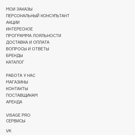
Collagenina
МОИ ЗАКАЗЫ
Consly
ПЕРСОНАЛЬНЫЙ КОНСУЛЬТАНТ
Corimo
АКЦИИ
CosRX
ИНТЕРЕСНОЕ
ПРОГРАММА ЛОЯЛЬНОСТИ
Cottolina
ДОСТАВКА И ОПЛАТА
Crescina
ВОПРОСЫ И ОТВЕТЫ
Cunzite
БРЕНДЫ
Curaprox
КАТАЛОГ
РАБОТА У НАС
D
МАГАЗИНЫ
КОНТАКТЫ
ПОСТАВЩИКАМ
d'Alba
АРЕНДА
DABO
DARLING*
VISAGE PRO
СЕРВИСЫ
Darphin
Davines
VK