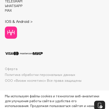
TELEGRAM
Deonica
WHATSAPP
Dessange
MAX
Dior
IOS & Android >
Divage
Dolce & Gabbana
Dolomit
Dorco
DP Daily Perfection
Dr. Vranjes Firenze
Dr.Althea
Оферта
Dr.Ceuracle
Политика обработки персональных данных
Dr.Jart+
ООО «Визаж косметикс» Все права защищены
DSD de Luxe
Dyson
Мы используем файлы cookies и технологии веб-аналитики
для улучшения работы сайта и удобства его
использования. Продолжая пользоваться сайтом и нажимая