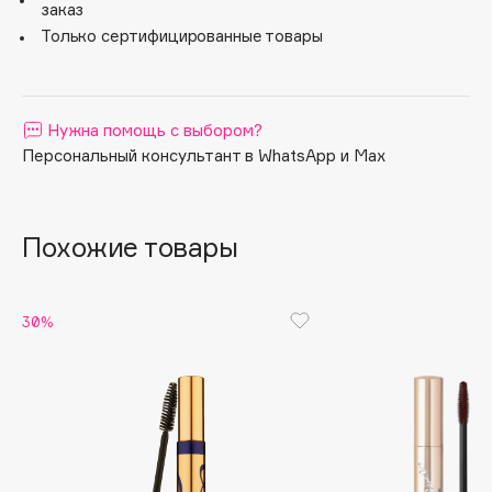
заказ
Apagard
Только сертифицированные товары
Aravia Professional
Arcadia
Archetype
Нужна помощь с выбором?
Architect Demidoff
Персональный консультант в WhatsApp и Max
ARIVE MAKEUP
Art&Fact
Похожие товары
Art-Visage
Artdeco
Astra
30%
Atelier Rebul
Augustinus Bader
Aveda
Avene