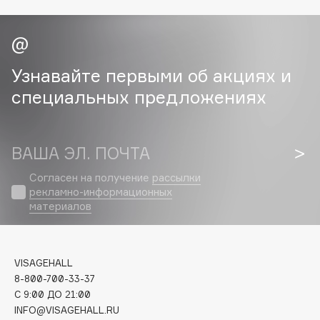
Cadence
Capelli Dorati
Carbon Theory
Узнавайте первыми об акциях и
Carmex
специальных предложениях
Carolina Herrera
Catrice
Celimax
ВАША ЭЛ. ПОЧТА
Cettua
Согласен на получение
рассылки
Chupa Chups
рекламно-информационных
материалов
Clarette
Clarins
Clarins Precious
VISAGEHALL
Clinique
8-800-700-33-37
Clive Christian
C 9:00 ДО 21:00
Club De Nuit
INFO@VISAGEHALL.RU