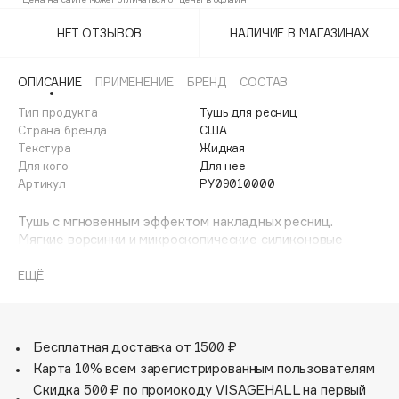
Adele for you
Финал лета
НЕТ ОТЗЫВОВ
НАЛИЧИЕ В МАГАЗИНАХ
Advante
ЭКСКЛЮЗИВ
1 АВГ - 31 АВГ
Aesop
ОПИСАНИЕ
ПРИМЕНЕНИЕ
БРЕНД
СОСТАВ
Age Stop
ЭКСКЛЮЗИВ
Тип продукта
Тушь для ресниц
AHFA Cosmetics
Страна бренда
США
Ajmal
Текстура
Жидкая
Для кого
Для нее
Alix Avien
Артикул
PY09010000
Allies of Skin
AMAN
Тушь с мгновенным эффектом накладных ресниц.
Мягкие ворсинки и микроскопические силиконовые
Amina Daudova Brushes
сферы создают головокружительный объем и удлиняют
Amouage
ресницы.
ЕЩЁ
Обогащенная 100% натуральными маслами маракуйи,
Amuleto Di Casa
арганы и касторового масла, формула ухаживает за
Angiopharm
ЭКСКЛЮЗИВ
ресницами, защищает и делает их заметно более
Annbeauty
сильными и густыми.
Бесплатная доставка от 1500 ₽
Сохраняет объем, длину и подкручивает ресницы до 12-
Карта 10% всем зарегистрированным пользователям
Anua
ти часов.
Скидка 500 ₽ по промокоду VISAGEHALL на первый
Apadent