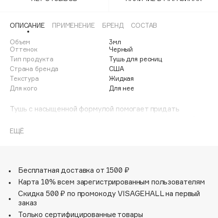
Adele for you
Финал лета
Advante
ЭКСКЛЮЗИВ
ОПИСАНИЕ
ПРИМЕНЕНИЕ
БРЕНД
СОСТАВ
1 АВГ - 31 АВГ
Aesop
Объем
3мл
Age Stop
Оттенок
Черный
ЭКСКЛЮЗИВ
Тип продукта
Тушь для ресниц
AHFA Cosmetics
Страна бренда
США
Ajmal
Текстура
Жидкая
Для кого
Для нее
Alix Avien
Allies of Skin
Тушь с насыщенной формулой помогает придать
ресницам выразительный объем одним движением. В
AMAN
чем секрет? Увеличивая объем и приподнимая каждую
ЕЩЁ
Amina Daudova Brushes
ресничку, эта насыщенная черная тушь делает взгляд
Amouage
невероятно выразительным. Цилиндрическое основание
щеточки позволяет равномерно прокрасить ресницы от
Amuleto Di Casa
корней до самых кончиков, в то время как клиновидный
Бесплатная доставка от 1500 ₽
Angiopharm
кончик захватывает даже самые короткие и
ЭКСКЛЮЗИВ
Карта 10% всем зарегистрированным пользователям
труднодоступные ресницы. Результат — длинные
Annbeauty
Скидка 500 ₽ по промокоду VISAGEHALL на первый
темные ресницы в одно мгновение. Идеальное
Anua
заказ
дополнение к макияжу в стиле smoky eyes. Победитель
Только сертифицированные товары
в номинации «Лучшая тушь для ресниц» по версии
Apadent