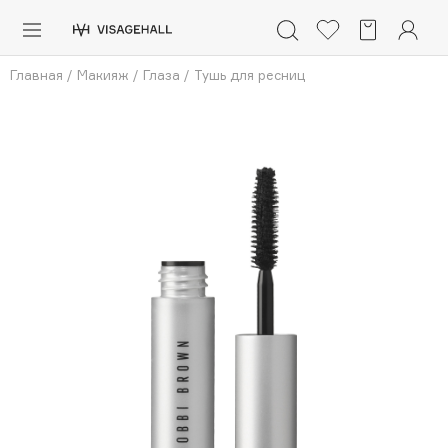
Каталог
Главная
/
Макияж
/
Глаза
/
Тушь для ресниц
Аутлет
0 - 9
A
B
C
D
E
F
G
H
I
J
K
L
M
N
O
P
Q
R
S
Солнечная линия
Макияж
ПОПУЛЯРНЫЕ
Уход
Ароматы
Dior
Nashi Argan
Азия
d'Alba
Для мужчин
Zielinski & Rozen
SHIKstudio
Детям
Romanovamakeup