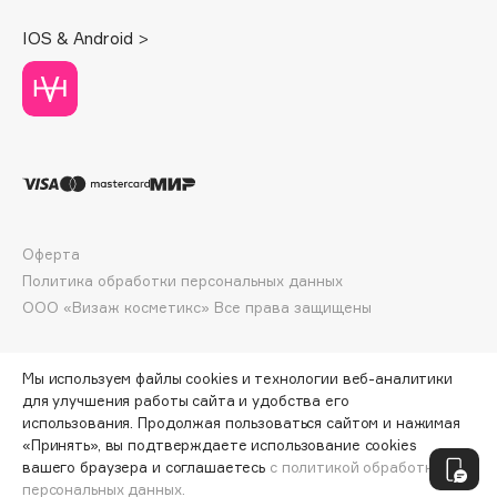
Deonica
IOS & Android >
Dessange
Dior
Divage
Dolce & Gabbana
Dolomit
Dorco
DP Daily Perfection
Оферта
Dr. Vranjes Firenze
Политика обработки персональных данных
Dr.Althea
ООО «Визаж косметикс» Все права защищены
Dr.Ceuracle
Dr.Jart+
Мы используем файлы cookies и технологии веб-аналитики
DSD de Luxe
для улучшения работы сайта и удобства его
Dyson
использования. Продолжая пользоваться сайтом и нажимая
«Принять», вы подтверждаете использование cookies
ПО ЗОЛОТОЙ КАРТЕ:
2392 ₽
вашего браузера и соглашаетесь
с политикой обработки
персональных данных.
ДОБАВИТЬ В КОРЗИНУ
2990 ₽