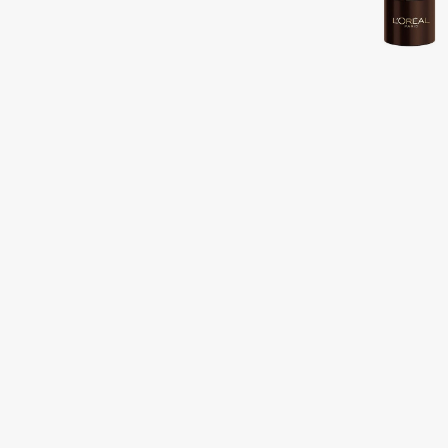
Подарки
0 - 9
Для дома
100BON
22|11
Техника
A
Acqua di Parma
Amina Daudova Brushes
Acque di Italia
Amouage
Adele for you
Amuleto Di Casa
Advante
Angiopharm
ЭКСКЛЮЗИВ
ЭКСКЛЮЗИВ
Aesop
Annbeauty
Age Stop
Anua
ЭКСКЛЮЗИВ
Apadent
AHFA Cosmetics
Apagard
Ajmal