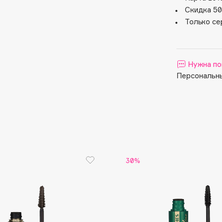
Aveda
Скидка 50
Avene
Только се
Нужна по
Персональны
Boadicea The Victorious
Bobbi Brown
BOOMSHOP
BORK
Brunello Cucinelli
30%
Bvlgari
by TERRY
BY WISHTREND
Byredo