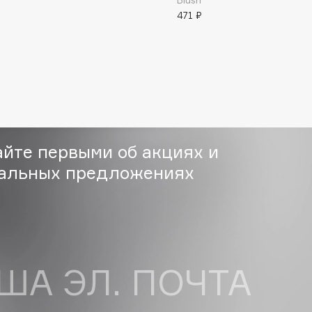
Blush
471 ₽
Eva Mosaic
Ex Nihilo
EXOARI L
айте первыми об акциях и
альных предложениях
Fragrance Du Bois
Frederic Malle
Frudia
Funny Organix
ША ЭЛ. ПОЧТА