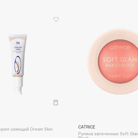
Dr.Althea
Dr.Ceuracle
Dr.Jart+
DSD de Luxe
Dyson
Estée Lauder
р
Etat Pur
O
CATRICE
Etude House
крем сияющий Dream Skin
Румяна запеченные Soft Gla
Etude organix