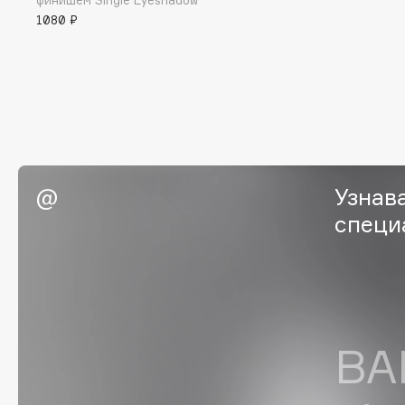
финишем Single Eyeshadow
1080 ₽
EGIA
EpilProfi
Eigshow
Erborian
Elemis
Essence
Elian Russia
Essential Parfums Paris
Elie Saab
Estrâde
Узнав
F
специ
FANE
Flipper
Farmstay
FLOEMA
Felce Azzurra
Floraïku
Fillerina
Forlle'd
ЭКСКЛЮЗИВ
ВА
Fiona Franchimon