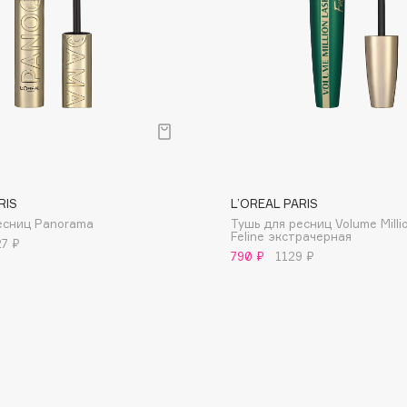
Consly
Corimo
CosRX
RIS
L’OREAL PARIS
Cottolina
есниц Panorama
Тушь для ресниц Volume Milli
Feline экстрачерная
Crescina
27 ₽
790 ₽
1129 ₽
Cunzite
Curaprox