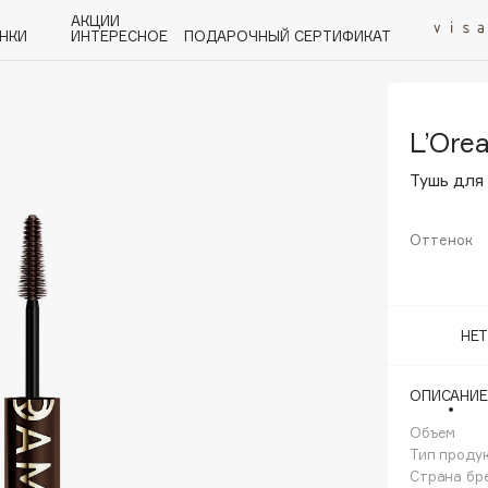
АКЦИИ
НКИ
ИНТЕРЕСНОЕ
ПОДАРОЧНЫЙ СЕРТИФИКАТ
L’Orea
P
Q
R
S
T
U
V
W
Y
Z
А - Я
Тушь для
Оттенок
Angiopharm
НЕ
KIKO Milano
Estée Lauder
ОПИСАНИЕ
Clarins
Объем
Тип проду
Страна бр