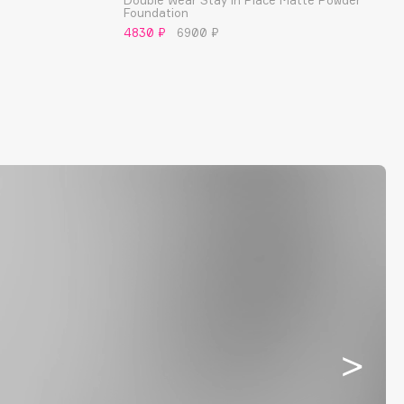
Double Wear Stay In Place Matte Powder
Foundation
4830 ₽
6900 ₽