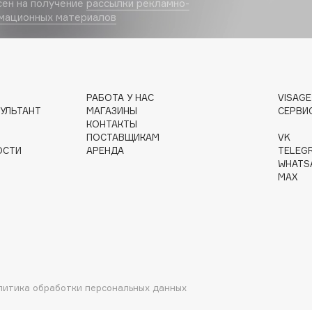
сен на получение
рассылки рекламно-
мационных материалов
Gourmandise
Grace Day
РАБОТА У НАС
VISAG
Guerlain
УЛЬТАНТ
МАГАЗИНЫ
СЕРВИ
Guess
КОНТАКТЫ
ПОСТАВЩИКАМ
VK
ОСТИ
АРЕНДА
TELEG
WHATS
MAX
Holika Holika
Holly Polly
Holy Land
литика обработки персональных данных