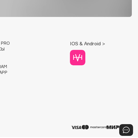
E PRO
IOS & Android >
СЫ
RAM
APP