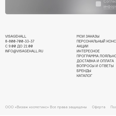
Согла
инфор
G
Garnier
Giardino Magico
Gecko
Gillette
VISAGEHALL
МОИ ЗАКАЗЫ
Geltek
Givenchy
8-800-700-33-37
ПЕРСОНАЛЬНЫЙ КОНС
Genosys
Global Keratin
C 9:00 ДО 21:00
АКЦИИ
ЭКСКЛЮЗИВ
INFO@VISAGEHALL.RU
ИНТЕРЕСНОЕ
Global White
Geomar
ПРОГРАММА ЛОЯЛЬН
ДОСТАВКА И ОПЛАТА
ВОПРОСЫ И ОТВЕТЫ
БРЕНДЫ
КАТАЛОГ
H
Hadat Cosmetics
HELIBEAUTY
Hamis
Hempz
Hapica
HFC
ООО «Визаж косметикс» Все права защищены
Оферта
По