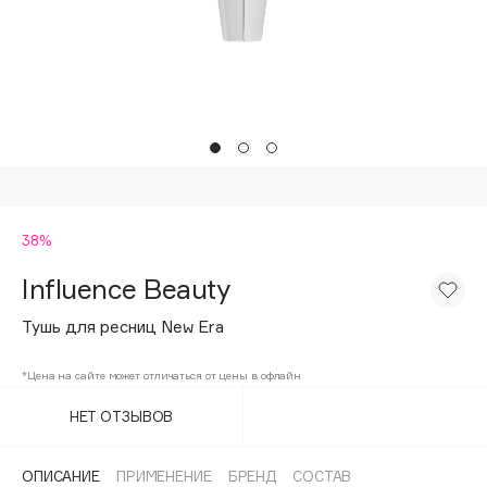
Подарки
Tom Ford
HFC
Для дома
Angiopharm
Техника
KIKO Milano
Estée Lauder
Clarins
0 - 9
38%
Influence Beauty
100BON
22|11
Тушь для ресниц New Era
*Цена на сайте может отличаться от цены в офлайн
A
НЕТ ОТЗЫВОВ
Acqua di Parma
Acque di Italia
ОПИСАНИЕ
ПРИМЕНЕНИЕ
БРЕНД
СОСТАВ