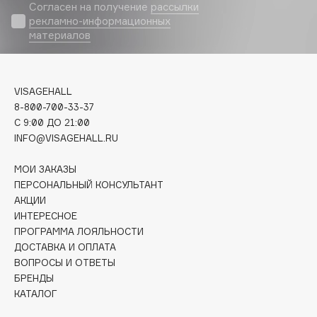
Biomed
Согласен на получение
рассылки
рекламно-информационных
Biorepair
материалов
Blanx
Blistex
BLOME
VISAGEHALL
Boadicea The Victorious
8-800-700-33-37
Bobbi Brown
C 9:00 ДО 21:00
INFO@VISAGEHALL.RU
BOOMSHOP
BORK
МОИ ЗАКАЗЫ
Brunello Cucinelli
ПЕРСОНАЛЬНЫЙ КОНСУЛЬТАНТ
АКЦИИ
Bvlgari
ИНТЕРЕСНОЕ
by TERRY
ПРОГРАММА ЛОЯЛЬНОСТИ
BY WISHTREND
ДОСТАВКА И ОПЛАТА
Byredo
ВОПРОСЫ И ОТВЕТЫ
БРЕНДЫ
КАТАЛОГ
C