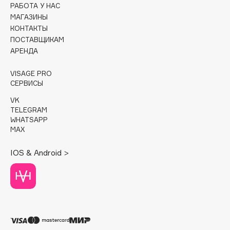
РАБОТА У НАС
МАГАЗИНЫ
Cadence
КОНТАКТЫ
Capelli Dorati
ПОСТАВЩИКАМ
Carbon Theory
АРЕНДА
Carmex
VISAGE PRO
Carolina Herrera
СЕРВИСЫ
Catrice
VK
Celimax
TELEGRAM
Cettua
WHATSAPP
MAX
Chupa Chups
Clarette
IOS & Android >
Clarins
Clarins Precious
Clinique
Clive Christian
Club De Nuit