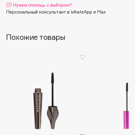
Нужна помощь с выбором?
Apagard
Персональный консультант в WhatsApp и Max
Aravia Professional
Arcadia
Archetype
Похожие товары
Architect Demidoff
ARIVE MAKEUP
Art&Fact
Art-Visage
Artdeco
Astra
Atelier Rebul
Augustinus Bader
Aveda
Avene