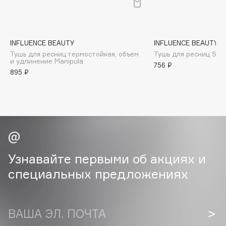
B
Babor
Baffy
INFLUENCE BEAUTY
INFLUENCE BEAUTY
Тушь для ресниц термостойкая, объем
Тушь для ресниц Singu
Balmain Hair Couture
ЭКСКЛЮЗИВ
и удлинение Manipula
756 ₽
Banderas
895 ₽
Basicare
Batiste
Beauty Bomb
Beauty Pati
Beautyblades
НОВИНКА
Узнавайте первыми об акциях и
beautyblender
специальных предложениях
Bebble
Beverly Hills Polo Club
Biodance
ВАША ЭЛ. ПОЧТА
Bioderma