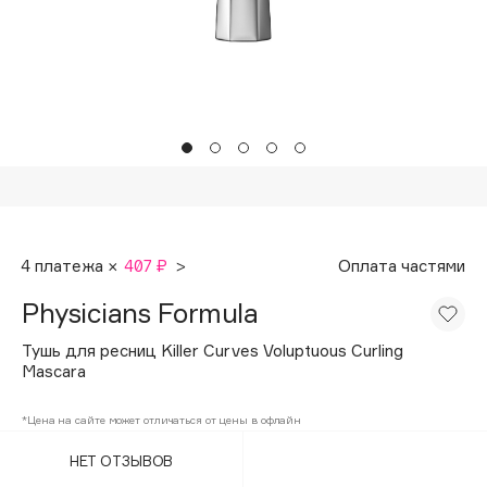
Подарки
Tom Ford
HFC
Для дома
Angiopharm
Техника
KIKO Milano
Estée Lauder
Clarins
0 - 9
4 платежа ×
407 ₽
>
Оплата частями
100BON
Physicians Formula
22|11
Тушь для ресниц Killer Curves Voluptuous Curling
Mascara
A
*Цена на сайте может отличаться от цены в офлайн
Acqua di Parma
НЕТ ОТЗЫВОВ
Acque di Italia