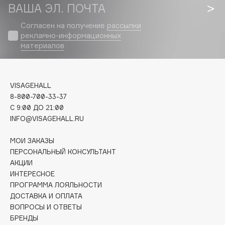
Biomed
ВАША ЭЛ. ПОЧТА
Biorepair
Согласен на получение
рассылки
Blanx
рекламно-информационных
Blistex
материалов
BLOME
Boadicea The Victorious
VISAGEHALL
Bobbi Brown
8-800-700-33-37
BOOMSHOP
C 9:00 ДО 21:00
BORK
INFO@VISAGEHALL.RU
Brunello Cucinelli
МОИ ЗАКАЗЫ
Bvlgari
ПЕРСОНАЛЬНЫЙ КОНСУЛЬТАНТ
by TERRY
АКЦИИ
BY WISHTREND
ИНТЕРЕСНОЕ
ПРОГРАММА ЛОЯЛЬНОСТИ
Byredo
ДОСТАВКА И ОПЛАТА
ВОПРОСЫ И ОТВЕТЫ
БРЕНДЫ
C