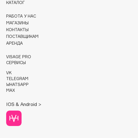
КАТАЛОГ
Cadence
РАБОТА У НАС
Capelli Dorati
МАГАЗИНЫ
Carbon Theory
КОНТАКТЫ
ПОСТАВЩИКАМ
Carmex
АРЕНДА
Carolina Herrera
Catrice
VISAGE PRO
СЕРВИСЫ
Celimax
Cettua
VK
TELEGRAM
Chupa Chups
WHATSAPP
Clarette
MAX
Clarins
IOS & Android >
Clarins Precious
НОВИНКА
Clinique
Clive Christian
Club De Nuit