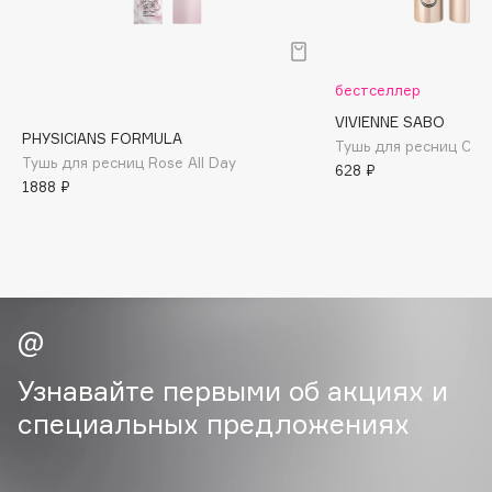
B
Babor
бестселлер
Baffy
Balmain Hair Couture
VIVIENNE SABO
ЭКСКЛЮЗИВ
PHYSICIANS FORMULA
Тушь для ресниц Caba
Banderas
Тушь для ресниц Rose All Day
628 ₽
Basicare
1888 ₽
Batiste
Beauty Bomb
Beauty Pati
Beautyblades
НОВИНКА
beautyblender
Bebble
Узнавайте первыми об акциях и
Beverly Hills Polo Club
специальных предложениях
Biodance
Bioderma