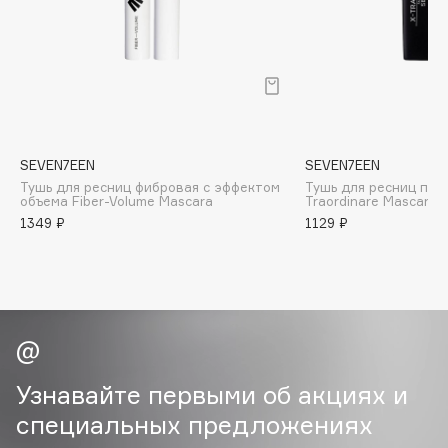
B
Babor
Baffy
Balmain Hair Couture
ЭКСКЛЮЗИВ
Banderas
SEVEN7EEN
SEVEN7EEN
Basicare
Тушь для ресниц фибровая с эффектом
Тушь для ресниц по
Batiste
объема Fiber-Volume Mascara
Traordinare Mascara
1349 ₽
1129 ₽
Beauty Bomb
Beauty Pati
Beautyblades
НОВИНКА
beautyblender
Bebble
Beverly Hills Polo Club
Узнавайте первыми об акциях и
Biodance
специальных предложениях
Bioderma