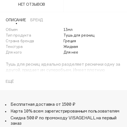
Adele for you
НЕТ ОТЗЫВОВ
Финал лета
Advante
ЭКСКЛЮЗИВ
1 АВГ - 31 АВГ
ОПИСАНИЕ
БРЕНД
Aesop
Age Stop
Объем
13мл
ЭКСКЛЮЗИВ
Тип продукта
Тушь для ресниц
AHFA Cosmetics
Страна бренда
Греция
Ajmal
Текстура
Жидкая
Для кого
Для нее
Alix Avien
Allies of Skin
Тушь для ресниц идеально разделяет реснички одну за
AMAN
другой, придает им суперобъем. Имеет плотную
насыщенную и пластичную текстуру. Входящие в состав
Amina Daudova Brushes
натуральные и синтетические воски ухаживают за
ЕЩЁ
Amouage
каждым волоском и позволяют получить эффект
гламурных "панорамных" ресниц.
Amuleto Di Casa
Angiopharm
ЭКСКЛЮЗИВ
Бесплатная доставка от 1500 ₽
Annbeauty
Карта 10% всем зарегистрированным пользователям
Скидка 500 ₽ по промокоду VISAGEHALL на первый
Anua
заказ
Apadent