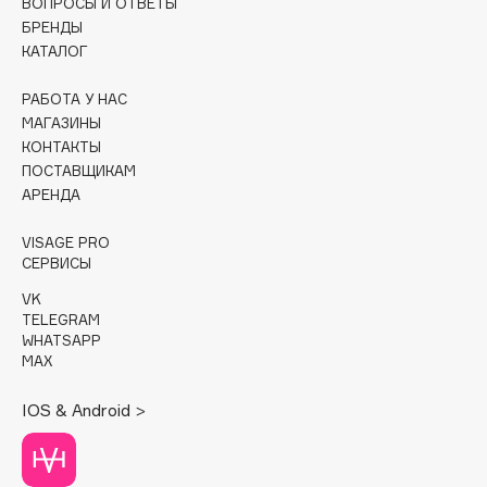
ВОПРОСЫ И ОТВЕТЫ
БРЕНДЫ
Cadence
КАТАЛОГ
Capelli Dorati
РАБОТА У НАС
Carbon Theory
МАГАЗИНЫ
Carmex
КОНТАКТЫ
Carolina Herrera
ПОСТАВЩИКАМ
Catrice
АРЕНДА
Celimax
VISAGE PRO
Cettua
СЕРВИСЫ
Chupa Chups
VK
Clarette
TELEGRAM
WHATSAPP
Clarins
MAX
Clarins Precious
Clinique
IOS & Android >
Clive Christian
Club De Nuit