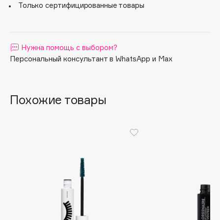
Только сертифицированные товары
Apagard
Aravia Professional
Arcadia
Нужна помощь с выбором?
Archetype
Персональный консультант в WhatsApp и Max
Architect Demidoff
ARIVE MAKEUP
Art&Fact
Похожие товары
Art-Visage
Artdeco
Astra
Atelier Rebul
Augustinus Bader
Aveda
Avene