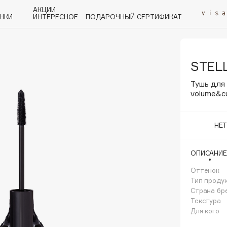
АКЦИИ
НКИ
ИНТЕРЕСНОЕ
ПОДАРОЧНЫЙ СЕРТИФИКАТ
STEL
P
Q
R
S
T
U
V
W
Y
Z
А - Я
Тушь для 
volume&cu
НЕ
Angiopharm
ОПИСАНИЕ
KIKO Milano
Оттенок
Estée Lauder
Тип проду
Clarins
Страна бр
Текстура
Для кого