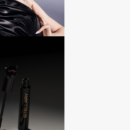
Institute Estelare
Instytutum
invisibobble
IS Clinical
Jo Malone London
Juliette Has A Gun
Juvena