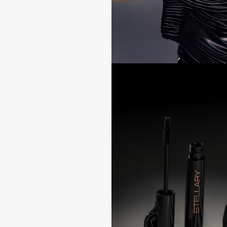
I
I Love My Hair
INGLOT
Iceberg
Initio
Icon Skin
Insight Professional
Influence Beauty
Institut Esthederm
J
James Read
Janeke
Jan Marini
Jimmy Choo
ЭКСКЛЮЗИВ
JMsolution
Jane Iredale