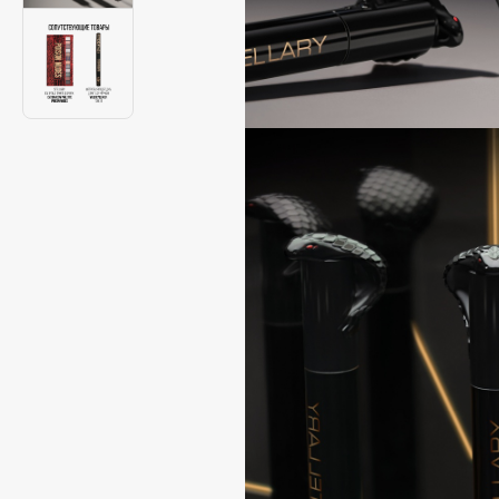
Aravia Professional
Alix Avien
Arcadia
Allies of Skin
Archetype
AMAN
B
Babor
beautyblender
Baffy
Bebble
Balmain Hair Couture
Beverly Hills Polo Club
ЭКСКЛЮЗИВ
Biodance
Banderas
Bioderma
Basicare
Biomed
Batiste
Biorepair
Beauty Bomb
Blanx
Beauty Pati
Blistex
Beautyblades
НОВИНКА