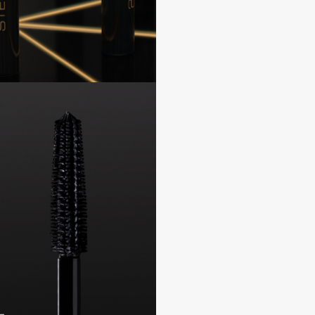
Consly
Corimo
CosRX
Cottolina
Crescina
Cunzite
Curaprox