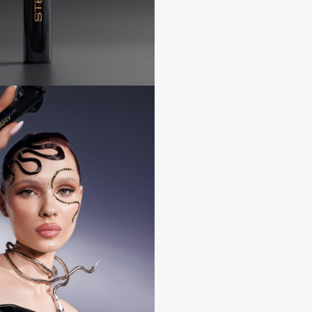
Gourmandise
Grace Day
Guerlain
Guess
Holika Holika
Holly Polly
Holy Land