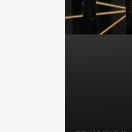
BLOME
C
Cadence
Chupa Chups
Capelli Dorati
Clarette
Carbon Theory
Clarins
Carmex
Clarins Precious
Carolina Herrera
Clinique
Catrice
Clive Christian
Celimax
Club De Nuit
Cettua
Collagenina