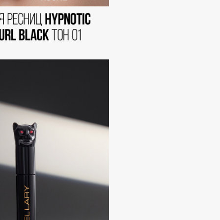
Eva Mosaic
Ex Nihilo
EXOARI L
Fragrance Du Bois
Frederic Malle
Frudia
Funny Organix