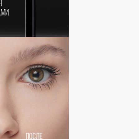
Dr.Althea
Dr.Ceuracle
Dr.Jart+
DSD de Luxe
Dyson
Estée Lauder
Etat Pur
Etude House
Etude organix