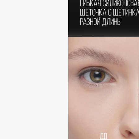
D
d'Alba
Dior
DABO
Divage
DARLING*
Dolce & Gabbana
Darphin
Dolomit
Davines
Dorco
Deonica
DP Daily Perfection
Dessange
Dr. Vranjes Firenze
E
Eat My
Ella Bartsueva Brushes
Ecolatier
EMBRACE Haircare
Ecotools
Emmanuelle Jane
EGG
Enough