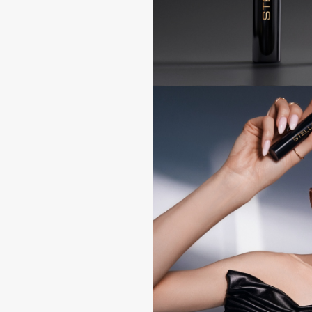
G
Garnier
Giardino Magico
Gecko
Gillette
Geltek
Givenchy
Genosys
Global Keratin
ЭКСКЛЮЗИВ
Global White
Geomar
H
Hadat Cosmetics
HELIBEAUTY
Hamis
Hempz
Hapica
HFC