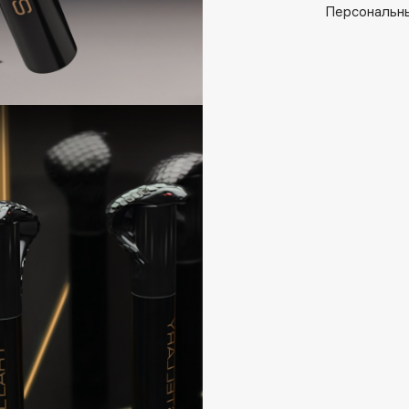
Aveda
Персональны
Avene
Boadicea The Victorious
Bobbi Brown
BOOMSHOP
BORK
Brunello Cucinelli
Bvlgari
by TERRY
BY WISHTREND
Byredo