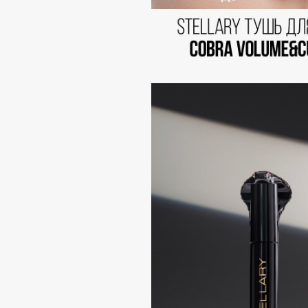
EGIA
EpilProfi
Eigshow
Erborian
Elemis
Essence
Elian Russia
Essential Parfums Paris
Elie Saab
Estrâde
F
FANE
Flipper
Farmstay
FLOEMA
Felce Azzurra
Floraïku
Fillerina
Forlle'd
ЭКСКЛЮЗИВ
Fiona Franchimon