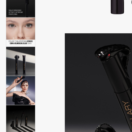
Подарки
0 - 9
Для дома
100BON
22|11
Техника
A
Acqua di Parma
Amina Daudova Brushes
Acque di Italia
Amouage
Adele for you
Amuleto Di Casa
Advante
Angiopharm
ЭКСКЛЮЗИВ
ЭКСКЛЮЗИВ
Aesop
Annbeauty
Age Stop
Anua
ЭКСКЛЮЗИВ
Apadent
AHFA Cosmetics
Apagard
Ajmal