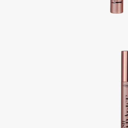
Подарки
0 - 9
Для дома
100BON
22|11
Техника
A
Acqua di Parma
Amina Daudova Brushes
Acque di Italia
Amouage
Adele for you
Amuleto Di Casa
Advante
Angiopharm
ЭКСКЛЮЗИВ
ЭКСКЛЮЗИВ
Aesop
Annbeauty
Age Stop
Anua
ЭКСКЛЮЗИВ
Apadent
AHFA Cosmetics
Apagard
Ajmal