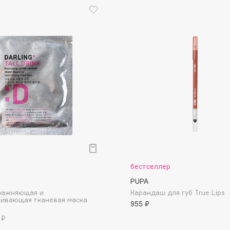
Etude organix
Eva Mosaic
Ex Nihilo
EXOARI L
Fragrance Du Bois
Frederic Malle
Frudia
р
бестселлер
Funny Organix
PUPA
влажняющая и
Карандаш для губ True Lips
ливающая тканевая маска
955 ₽
 ₽