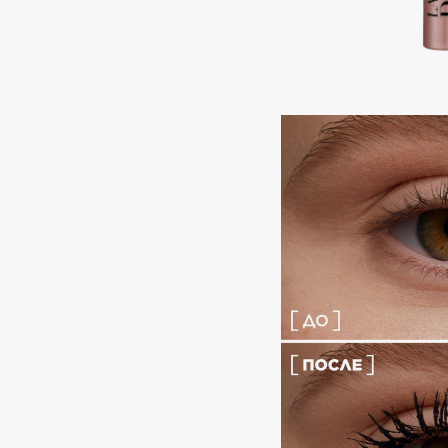
Aravia Professional
Alix Avien
Arcadia
Allies of Skin
Archetype
AMAN
B
Babor
beautyblender
Baffy
Bebble
Balmain Hair Couture
Beverly Hills Polo Club
ЭКСКЛЮЗИВ
Biodance
Banderas
Bioderma
Basicare
Biomed
Batiste
Biorepair
Beauty Bomb
Blanx
Beauty Pati
Blistex
Beautyblades
НОВИНКА