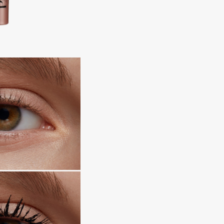
Aveda
Avene
Boadicea The Victorious
Bobbi Brown
BOOMSHOP
BORK
Brunello Cucinelli
Bvlgari
by TERRY
BY WISHTREND
Byredo