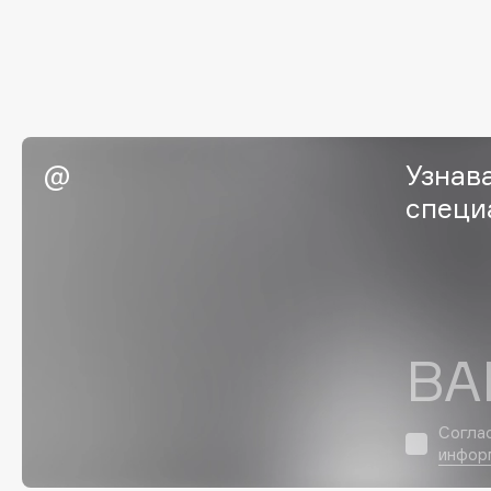
G
Garnier
Giardino Magico
Gecko
Gillette
Geltek
Givenchy
Узнав
Genosys
Global Keratin
ЭКСКЛЮЗИВ
специ
Global White
Geomar
H
ВА
Hadat Cosmetics
HELIBEAUTY
Hamis
Hempz
Hapica
HFC
Согла
инфор