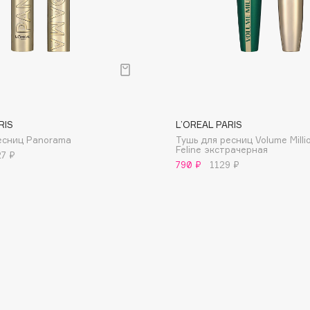
Dr.Althea
Dr.Ceuracle
Dr.Jart+
DSD de Luxe
Dyson
RIS
L’OREAL PARIS
есниц Panorama
Тушь для ресниц Volume Milli
Feline экстрачерная
27 ₽
790 ₽
1129 ₽
Estrâde
Estée Lauder
Etat Pur
Etude House