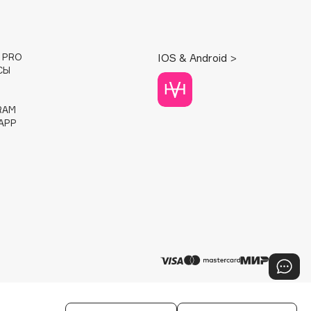
E PRO
IOS & Android >
СЫ
RAM
APP