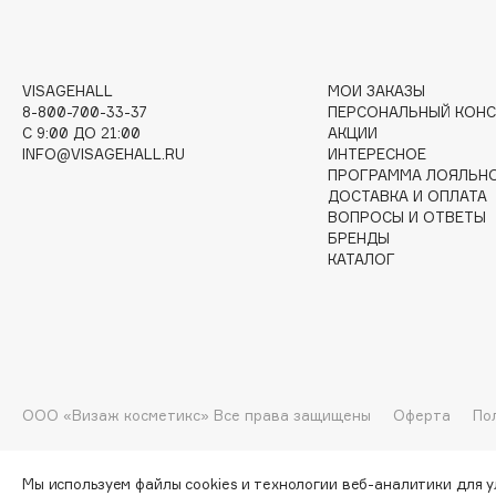
I
VISAGEHALL
МОИ ЗАКАЗЫ
I Love My Hair
INGLOT
8-800-700-33-37
ПЕРСОНАЛЬНЫЙ КОНС
C 9:00 ДО 21:00
АКЦИИ
Iceberg
Initio
INFO@VISAGEHALL.RU
ИНТЕРЕСНОЕ
Icon Skin
Insight Professional
ПРОГРАММА ЛОЯЛЬН
ДОСТАВКА И ОПЛАТА
Influence Beauty
Institut Esthederm
ВОПРОСЫ И ОТВЕТЫ
БРЕНДЫ
КАТАЛОГ
J
James Read
Janeke
Jan Marini
Jimmy Choo
ЭКСКЛЮЗИВ
ООО «Визаж косметикс» Все права защищены
Оферта
По
JMsolution
Jane Iredale
Мы используем файлы cookies и технологии веб-аналитики для 