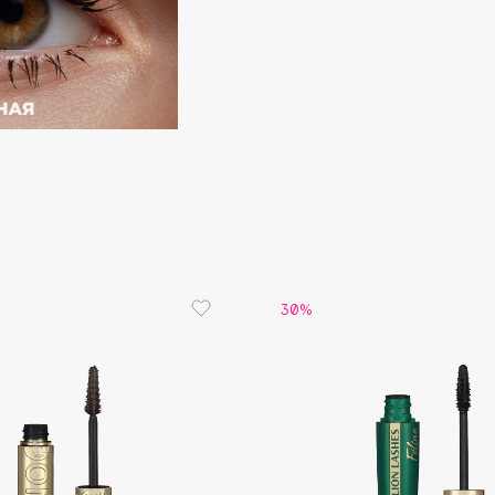
Consly
Corimo
CosRX
Cottolina
Crescina
30%
Cunzite
Curaprox