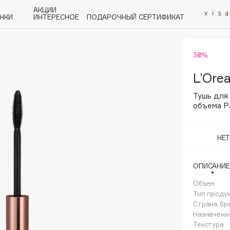
АКЦИИ
НКИ
ИНТЕРЕСНОЕ
ПОДАРОЧНЫЙ СЕРТИФИКАТ
30%
P
Q
R
S
T
U
V
W
Y
Z
А - Я
L’Orea
Тушь для
объема P
НЕ
Angiopharm
KIKO Milano
ОПИСАНИЕ
Estée Lauder
Объем
Clarins
Тип проду
Страна бр
Назначени
Текстура