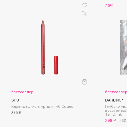
20%
Eigshow
EpilProfi
Elemis
Erborian
Elian Russia
Essence
Elie Saab
Essential Parfums Paris
F
FANE
Flipper
Farmstay
FLOEMA
Felce Azzurra
Floraïku
бестселлер
бестселле
Fillerina
Forlle'd
SHU
DARLING*
ЭКСКЛЮЗИВ
Карандаш-контур для губ Cuties
Глубоко у
Fiona Franchimon
восстанав
375 ₽
Tall Drink
208 ₽
260