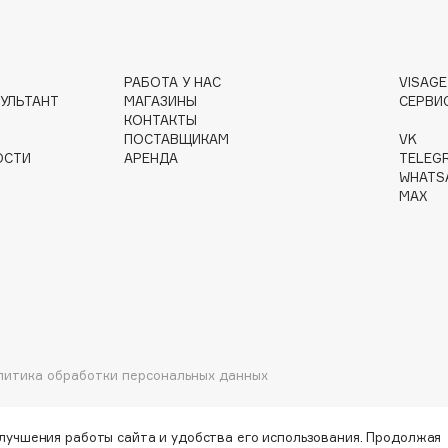
РАБОТА У НАС
VISAG
Institute Estelare
УЛЬТАНТ
МАГАЗИНЫ
СЕРВИ
КОНТАКТЫ
Instytutum
ПОСТАВЩИКАМ
VK
invisibobble
ОСТИ
АРЕНДА
TELEG
WHATS
IS Clinical
MAX
Jo Malone London
Juliette Has A Gun
литика обработки персональных данных
Juvena
улучшения работы сайта и удобства его использования. Продолжая