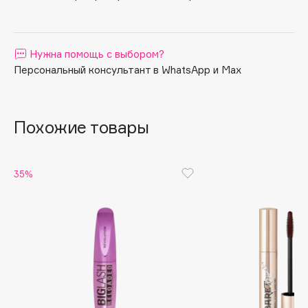
Apagard
Aravia Professional
Нужна помощь с выбором?
Arcadia
Персональный консультант в WhatsApp и Max
Archetype
Architect Demidoff
ARIVE MAKEUP
Похожие товары
Art&Fact
Art-Visage
Artdeco
35%
Astra
Atelier Rebul
Augustinus Bader
Aveda
Avene