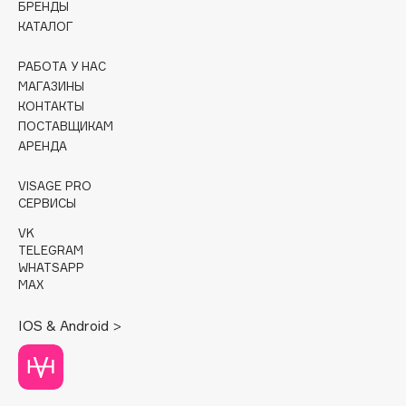
БРЕНДЫ
КАТАЛОГ
Cadence
Capelli Dorati
РАБОТА У НАС
Carbon Theory
МАГАЗИНЫ
КОНТАКТЫ
Carmex
ПОСТАВЩИКАМ
Carolina Herrera
АРЕНДА
Catrice
Celimax
VISAGE PRO
СЕРВИСЫ
Cettua
VK
Chupa Chups
TELEGRAM
Clarette
WHATSAPP
MAX
Clarins
Clarins Precious
НОВИНКА
IOS & Android >
Clinique
Clive Christian
Club De Nuit