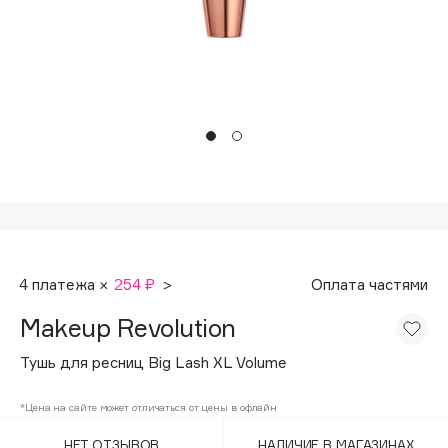
Подарки
Tom Ford
HFC
Для дома
Angiopharm
Техника
KIKO Milano
Estée Lauder
Clarins
0 - 9
100BON
4 платежа ×
254 ₽
>
Оплата частями
22|11
Makeup Revolution
A
Тушь для ресниц Big Lash XL Volume
Acqua di Parma
*Цена на сайте может отличаться от цены в офлайн
Acque di Italia
НЕТ ОТЗЫВОВ
НАЛИЧИЕ В МАГАЗИНАХ