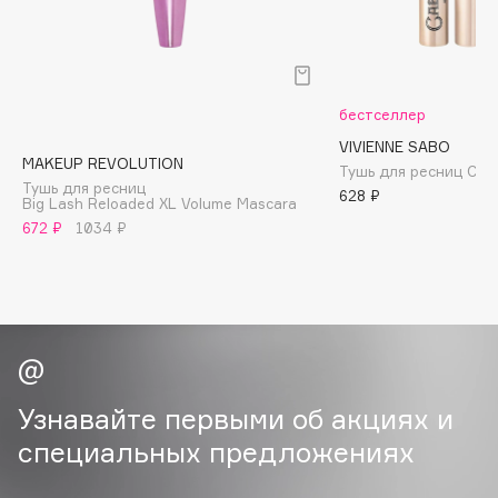
B
Babor
Baffy
бестселлер
Balmain Hair Couture
ЭКСКЛЮЗИВ
VIVIENNE SABO
Banderas
MAKEUP REVOLUTION
Тушь для ресниц Caba
Тушь для ресниц
Basicare
628 ₽
Big Lash Reloaded XL Volume Mascara
Batiste
672 ₽
1034 ₽
Beauty Bomb
Beauty Pati
Beautyblades
НОВИНКА
beautyblender
Bebble
Beverly Hills Polo Club
Узнавайте первыми об акциях и
Biodance
специальных предложениях
Bioderma