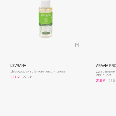
D
d'Alba
Dior
DABO
Divage
DARLING*
Dolce & Gabbana
Darphin
Dolomit
Davines
Dorco
Deonica
DP Daily Perfection
Dessange
Dr. Vranjes Firenze
LEVRANA
ARAVIA PR
Дезодорант Лемонграсс Fitness
Дезодорант
лимоном
221 ₽
276 ₽
218 ₽
290
E
Eat My
Ella Bartsueva Brushes
Ecolatier
EMBRACE Haircare
Ecotools
Emmanuelle Jane
EGIA
Enough