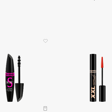
Aveda
Avene
Boadicea The Victorious
Bobbi Brown
BOOMSHOP
BORK
Brunello Cucinelli
Bvlgari
by TERRY
BY WISHTREND
Byredo