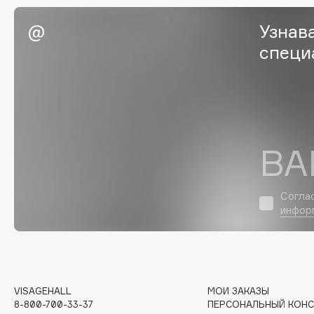
Eigshow
EpilProfi
Узнав
Elemis
Erborian
специ
Elian Russia
Essence
Elie Saab
Essential Parfums Paris
ВА
F
FANE
Flipper
Согла
Farmstay
FLOEMA
инфор
Felce Azzurra
Floraïku
Fillerina
Forlle'd
ЭКСКЛЮЗИВ
Fiona Franchimon
VISAGEHALL
МОИ ЗАКАЗЫ
8-800-700-33-37
ПЕРСОНАЛЬНЫЙ КОНС