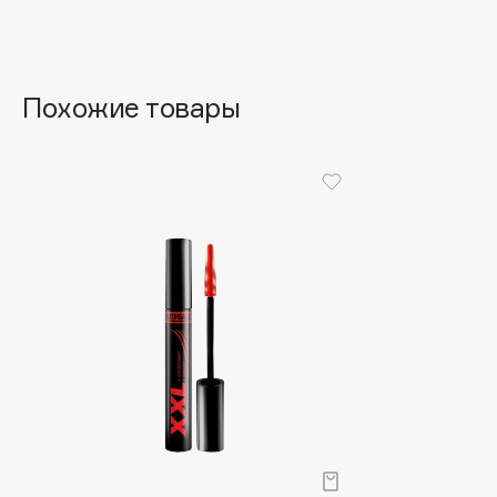
Aravia Professional
Alix Avien
Arcadia
Allies of Skin
Archetype
AMAN
Похожие товары
B
Babor
beautyblender
Baffy
Bebble
Balmain Hair Couture
Beverly Hills Polo Club
ЭКСКЛЮЗИВ
Biodance
Banderas
Bioderma
Basicare
Biomed
Batiste
Biorepair
Beauty Bomb
Blanx
Beauty Pati
Blistex
Beautyblades
НОВИНКА