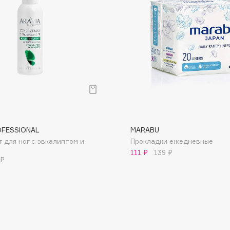
Dr.Althea
Dr.Ceuracle
Dr.Jart+
DSD de Luxe
Dyson
OFESSIONAL
MARABU
 для ног с эвкалиптом и
Прокладки ежедневные
111 ₽
139 ₽
 ₽
Estrâde
Estée Lauder
Etat Pur
Etude House