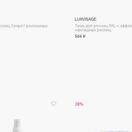
LUXVISAGE
есниц Секрет роскошных
Тушь для ресниц XXL с эффе
накладных ресниц
566 ₽
Consly
Corimo
CosRX
Cottolina
Crescina
Cunzite
Curaprox
20%