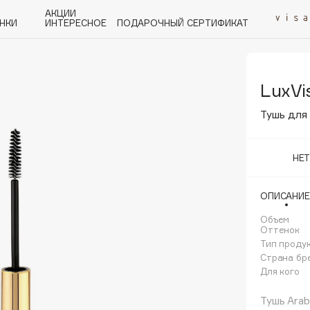
АКЦИИ
НКИ
ИНТЕРЕСНОЕ
ПОДАРОЧНЫЙ СЕРТИФИКАТ
LuxVi
P
Q
R
S
T
U
V
W
Y
Z
А - Я
Тушь для 
НЕ
ОПИСАНИЕ
Angiopharm
KIKO Milano
Объем
Оттенок
Estée Lauder
Тип проду
Clarins
Страна бр
Для кого
Тушь Arab