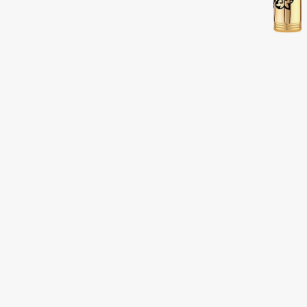
Подарки
0 - 9
Для дома
100BON
22|11
Техника
A
Acqua di Parma
Amina Daudova Brushes
Acque di Italia
Amouage
Adele for you
Amuleto Di Casa
Advante
Angiopharm
ЭКСКЛЮЗИВ
ЭКСКЛЮЗИВ
Aesop
Annbeauty
Age Stop
Anua
ЭКСКЛЮЗИВ
Apadent
AHFA Cosmetics
Apagard
Ajmal