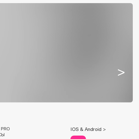
E PRO
IOS & Android >
СЫ