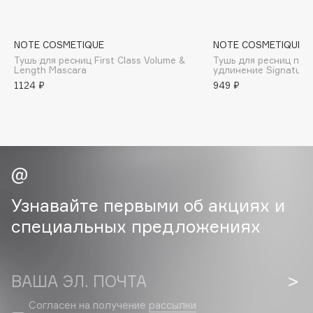
B
Babor
NOTE COSMETIQUE
NOTE COSMETIQUE
Baffy
Тушь для ресниц First Class Volume &
Тушь для ресниц под
Length Mascara
удлинение Signature
Balmain Hair Couture
ЭКСКЛЮЗИВ
1124 ₽
949 ₽
Banderas
Basicare
Batiste
Beauty Bomb
Beauty Pati
Beautyblades
Узнавайте первыми об акциях и
НОВИНКА
beautyblender
специальных предложениях
Bebble
Beverly Hills Polo Club
Biodance
ВАША ЭЛ. ПОЧТА
Bioderma
Согласен на получение
рассылки