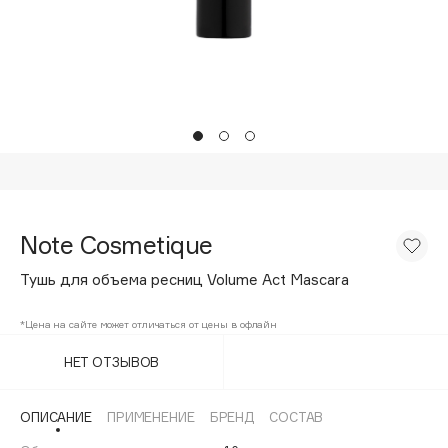
Подарки
Tom Ford
HFC
Для дома
Angiopharm
Техника
KIKO Milano
Estée Lauder
Clarins
0 - 9
Note Cosmetique
100BON
Тушь для объема ресниц Volume Act Mascara
22|11
*Цена на сайте может отличаться от цены в офлайн
A
НЕТ ОТЗЫВОВ
Acqua di Parma
ОПИСАНИЕ
ПРИМЕНЕНИЕ
БРЕНД
СОСТАВ
Acque di Italia