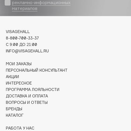
Biomed
рекламно-информационных
материалов
Biorepair
Blanx
Blistex
VISAGEHALL
BLOME
8-800-700-33-37
Boadicea The Victorious
C 9:00 ДО 21:00
Bobbi Brown
INFO@VISAGEHALL.RU
BOOMSHOP
МОИ ЗАКАЗЫ
BORK
ПЕРСОНАЛЬНЫЙ КОНСУЛЬТАНТ
Brunello Cucinelli
АКЦИИ
ИНТЕРЕСНОЕ
Bvlgari
ПРОГРАММА ЛОЯЛЬНОСТИ
by TERRY
ДОСТАВКА И ОПЛАТА
BY WISHTREND
ВОПРОСЫ И ОТВЕТЫ
Byredo
БРЕНДЫ
КАТАЛОГ
C
РАБОТА У НАС