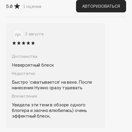
Biomed
5.0
1
оценка
АВТОРИЗОВАТЬСЯ
Biorepair
Blanx
Blistex
3 августа
BLOME
Boadicea The Victorious
Bobbi Brown
Достоинства
BOOMSHOP
Невероятный блеск
BORK
Недостатки
Brunello Cucinelli
Быстро ‘схватывается’ на веке. После
Bvlgari
нанесения Нужно сразу тушевать
by TERRY
Впечатления
BY WISHTREND
Увидела эти тени в обзоре одного
Byredo
блогера и заочно влюбилась) очень
эффектный блеск,
C