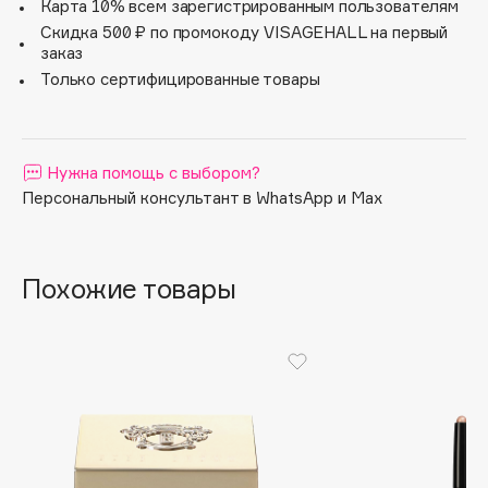
выразительный вечерний макияж.
Карта 10% всем зарегистрированным пользователям
Apagard
Скидка 500 ₽ по промокоду VISAGEHALL на первый
заказ
Aravia Professional
Только сертифицированные товары
Arcadia
Archetype
Architect Demidoff
Нужна помощь с выбором?
ARIVE MAKEUP
Персональный консультант в WhatsApp и Max
Art&Fact
Art-Visage
Artdeco
Похожие товары
Astra
Atelier Rebul
Augustinus Bader
Aveda
Avene