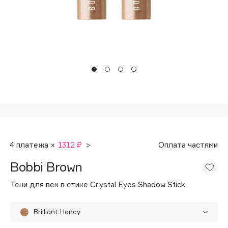
Подарки
Tom Ford
HFC
Для дома
Angiopharm
Техника
KIKO Milano
Estée Lauder
Clarins
0 - 9
100BON
4 платежа ×
1312 ₽
>
Оплата частями
22|11
Bobbi Brown
A
Тени для век в стике Crystal Eyes Shadow Stick
Acqua di Parma
Brilliant Honey
Acque di Italia