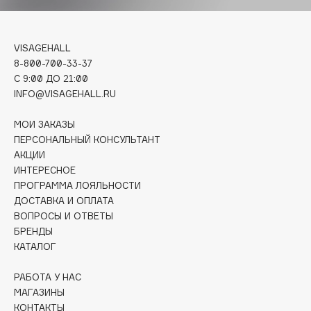
Deonica
Dessange
VISAGEHALL
Dior
8-800-700-33-37
Divage
C 9:00 ДО 21:00
Dolce & Gabbana
INFO@VISAGEHALL.RU
Dolomit
МОИ ЗАКАЗЫ
Dorco
ПЕРСОНАЛЬНЫЙ КОНСУЛЬТАНТ
DP Daily Perfection
АКЦИИ
Dr. Vranjes Firenze
ИНТЕРЕСНОЕ
Dr.Althea
ПРОГРАММА ЛОЯЛЬНОСТИ
ДОСТАВКА И ОПЛАТА
Dr.Ceuracle
ВОПРОСЫ И ОТВЕТЫ
Dr.Jart+
БРЕНДЫ
DSD de Luxe
КАТАЛОГ
Dyson
РАБОТА У НАС
МАГАЗИНЫ
КОНТАКТЫ