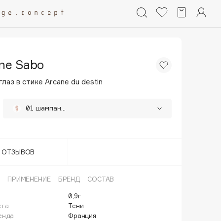
nne Sabo
глаз в стике Arcane du destin
01 шампань с розовым дуохромом
02 дуохромный розово-красный
03 сатиновый золото-персиковый
Т ОТЗЫВОВ
04 золотой металлик
ПРИМЕНЕНИЕ
БРЕНД
СОСТАВ
0,9г
кта
Тени
енда
Франция