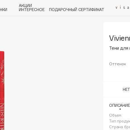
АКЦИИ
НКИ
ИНТЕРЕСНОЕ
ПОДАРОЧНЫЙ СЕРТИФИКАТ
Vivie
P
Q
R
S
T
U
V
W
Y
Z
А - Я
Тени для 
Оттенок
Angiopharm
НЕ
KIKO Milano
Estée Lauder
ОПИСАНИЕ
Clarins
Объем
Тип проду
Страна бр