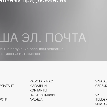
Dr.Althea
Dr.Ceuracle
Dr.Jart+
DSD de Luxe
ША ЭЛ. ПОЧТА
Dyson
сен на получение
рассылки рекламно-
мационных материалов
РАБОТА У НАС
VISAG
УЛЬТАНТ
МАГАЗИНЫ
СЕРВИ
Estrâde
КОНТАКТЫ
Estée Lauder
ПОСТАВЩИКАМ
VK
ОСТИ
АРЕНДА
TELEG
Etat Pur
WHATS
Etude House