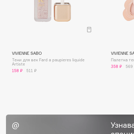
BLOME
C
Cadence
Chupa Chups
VIVIENNE SABO
VIVIENNE S
Capelli Dorati
Clarette
Тени для век Fard a paupieres liquide
Палетка те
Carbon Theory
Clarins
Artiste
358 ₽
569
158 ₽
511 ₽
Carmex
Clarins Precious
НОВИНКА
Carolina Herrera
Clinique
Catrice
Clive Christian
Celimax
Club De Nuit
Cettua
Collagenina
Узнав
специ