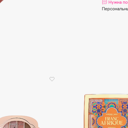
Aveda
Нужна по
Avene
Персональны
Boadicea The Victorious
Bobbi Brown
BOOMSHOP
BORK
Brunello Cucinelli
Bvlgari
by TERRY
BY WISHTREND
Byredo