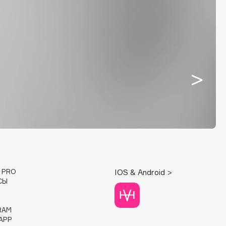
E PRO
IOS & Android >
СЫ
RAM
APP