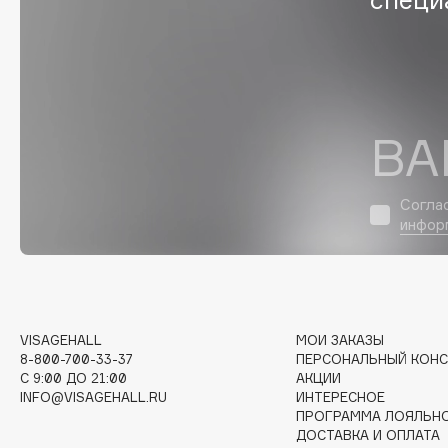
D
d'Alba
Dior
DABO
Divage
DARLING*
Dolce & Gabbana
Darphin
Dolomit
ВА
Davines
Dorco
Deonica
DP Daily Perfection
Согла
Dessange
Dr. Vranjes Firenze
инфор
E
VISAGEHALL
МОИ ЗАКАЗЫ
8-800-700-33-37
ПЕРСОНАЛЬНЫЙ КОНС
Eat My
Ella Bartsueva Brushes
C 9:00 ДО 21:00
АКЦИИ
Ecolatier
EMBRACE Haircare
INFO@VISAGEHALL.RU
ИНТЕРЕСНОЕ
ПРОГРАММА ЛОЯЛЬН
Ecotools
Emmanuelle Jane
ДОСТАВКА И ОПЛАТА
EGIA
Enough