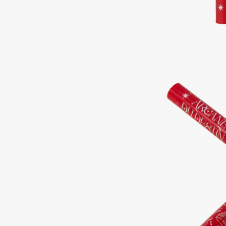
Подарки
0 - 9
Для дома
100BON
22|11
Техника
A
Acqua di Parma
Amina Daudova Brushes
Acque di Italia
Amouage
Adele for you
Amuleto Di Casa
Advante
Angiopharm
ЭКСКЛЮЗИВ
ЭКСКЛЮЗИВ
Aesop
Annbeauty
Age Stop
Anua
ЭКСКЛЮЗИВ
Apadent
AHFA Cosmetics
Apagard
Ajmal