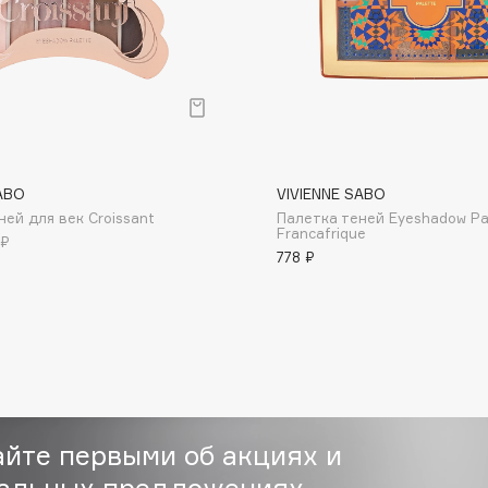
Consly
ABO
VIVIENNE SABO
Corimo
ней для век Croissant
Палетка теней Eyeshadow Pa
CosRX
Francafrique
 ₽
778 ₽
Cottolina
Crescina
Cunzite
Curaprox
айте первыми об акциях и
альных предложениях