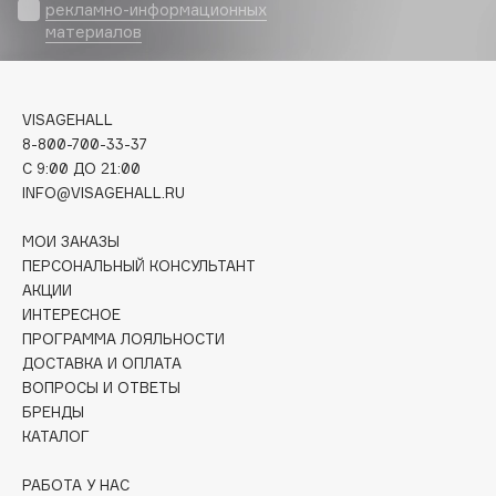
Biomed
рекламно-информационных
материалов
Biorepair
Blanx
Blistex
VISAGEHALL
BLOME
8-800-700-33-37
Boadicea The Victorious
C 9:00 ДО 21:00
Bobbi Brown
INFO@VISAGEHALL.RU
BOOMSHOP
МОИ ЗАКАЗЫ
BORK
ПЕРСОНАЛЬНЫЙ КОНСУЛЬТАНТ
Brunello Cucinelli
АКЦИИ
ИНТЕРЕСНОЕ
Bvlgari
ПРОГРАММА ЛОЯЛЬНОСТИ
by TERRY
ДОСТАВКА И ОПЛАТА
BY WISHTREND
ВОПРОСЫ И ОТВЕТЫ
Byredo
БРЕНДЫ
КАТАЛОГ
C
РАБОТА У НАС