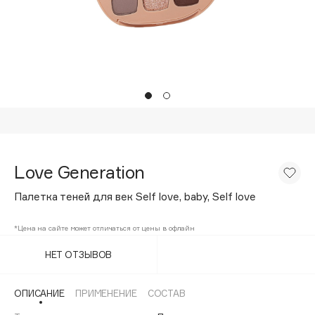
Подарки
Tom Ford
HFC
Для дома
Angiopharm
Техника
KIKO Milano
Estée Lauder
Clarins
0 - 9
Love Generation
100BON
Палетка теней для век Self love, baby, Self love
22|11
*Цена на сайте может отличаться от цены в офлайн
A
НЕТ ОТЗЫВОВ
Acqua di Parma
ОПИСАНИЕ
ПРИМЕНЕНИЕ
СОСТАВ
Acque di Italia