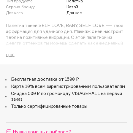
Тип продукта
Палетка
Adele for you
Страна бренда
Китай
Финал лета
Advante
Для кого
Для нее
ЭКСКЛЮЗИВ
1 АВГ - 31 АВГ
Aesop
Палетка теней SELF LOVE, BABY, SELF LOVE — твоя
Age Stop
аффирмация для удачного дня. Макияж с ней настроит
ЭКСКЛЮЗИВ
тебя на позитивные вибрации. С этой палеткой из
AHFA Cosmetics
девяти оттенков ты можешь сделать как ежедневный
Ajmal
нюдовый, так и яркий коричневый образ. SELF LOVE,
BABY, SELF LOVE — это четыре матовых, один
ЕЩЁ
Alix Avien
сатиновый и четыре тона с многогранным мерцанием.
Allies of Skin
Матовые оттенки отлично растушевываются и
AMAN
передают цвет, а сияющие тона с полукремовой
текстурой равномерно наносятся как кистью, так и
Бесплатная доставка от 1500 ₽
Amina Daudova Brushes
пальчиком.
Карта 10% всем зарегистрированным пользователям
Amouage
Скидка 500 ₽ по промокоду VISAGEHALL на первый
Amuleto Di Casa
заказ
Angiopharm
Только сертифицированные товары
ЭКСКЛЮЗИВ
Annbeauty
Anua
Нужна помощь с выбором?
Apadent