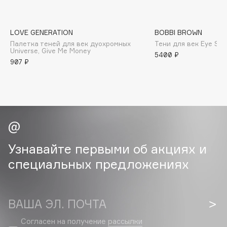
B
Babor
LOVE GENERATION
BOBBI BROWN
Baffy
Палетка теней для век дуохромных
Тени для век Eye Sha
Universe, Give Me Money
5400 ₽
Balmain Hair Couture
ЭКСКЛЮЗИВ
907 ₽
Banderas
Basicare
Batiste
Beauty Bomb
Beauty Pati
Beautyblades
Узнавайте первыми об акциях и
НОВИНКА
beautyblender
специальных предложениях
Bebble
Beverly Hills Polo Club
Biodance
ВАША ЭЛ. ПОЧТА
Bioderma
Согласен на получение
рассылки