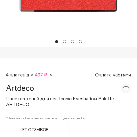
Подарки
Tom Ford
HFC
Для дома
Angiopharm
Техника
KIKO Milano
Estée Lauder
Clarins
0 - 9
4 платежа ×
497 ₽
>
Оплата частями
100BON
Artdeco
22|11
Палетка теней для век Iconic Eyeshadow Palette
ARTDECO
A
*Цена на сайте может отличаться от цены в офлайн
Acqua di Parma
НЕТ ОТЗЫВОВ
Acque di Italia