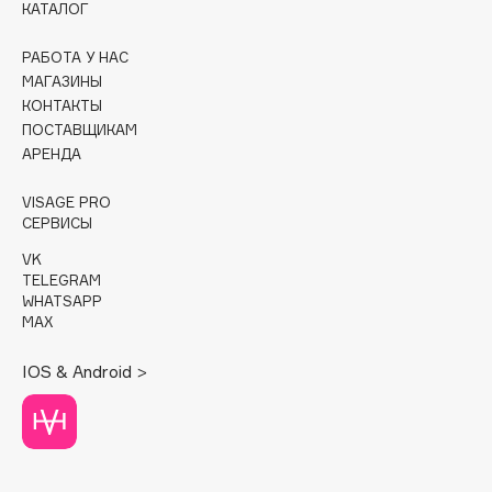
КАТАЛОГ
Cadence
РАБОТА У НАС
Capelli Dorati
МАГАЗИНЫ
Carbon Theory
КОНТАКТЫ
ПОСТАВЩИКАМ
Carmex
АРЕНДА
Carolina Herrera
Catrice
VISAGE PRO
СЕРВИСЫ
Celimax
Cettua
VK
TELEGRAM
Chupa Chups
WHATSAPP
Clarette
MAX
Clarins
IOS & Android >
Clarins Precious
Clinique
Clive Christian
Club De Nuit