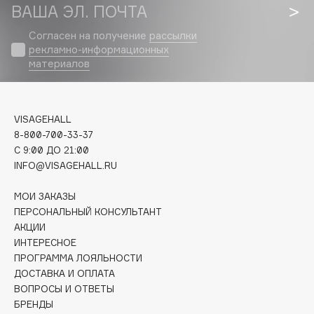
Biomed
ВАША ЭЛ. ПОЧТА
Biorepair
Согласен на получение
рассылки
Blanx
рекламно-информационных
Blistex
материалов
BLOME
Boadicea The Victorious
VISAGEHALL
Bobbi Brown
8-800-700-33-37
BOOMSHOP
C 9:00 ДО 21:00
BORK
INFO@VISAGEHALL.RU
Brunello Cucinelli
МОИ ЗАКАЗЫ
Bvlgari
ПЕРСОНАЛЬНЫЙ КОНСУЛЬТАНТ
by TERRY
АКЦИИ
BY WISHTREND
ИНТЕРЕСНОЕ
ПРОГРАММА ЛОЯЛЬНОСТИ
Byredo
ДОСТАВКА И ОПЛАТА
ВОПРОСЫ И ОТВЕТЫ
БРЕНДЫ
C