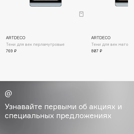
B
Babor
Baffy
Balmain Hair Couture
ЭКСКЛЮЗИВ
ARTDECO
ARTDECO
Banderas
Тени для век перламутровые
Тени для век матовы
Basicare
769 ₽
807 ₽
Batiste
Beauty Bomb
Beauty Pati
Beautyblades
НОВИНКА
beautyblender
Bebble
Узнавайте первыми об акциях и
Beverly Hills Polo Club
специальных предложениях
Biodance
Bioderma