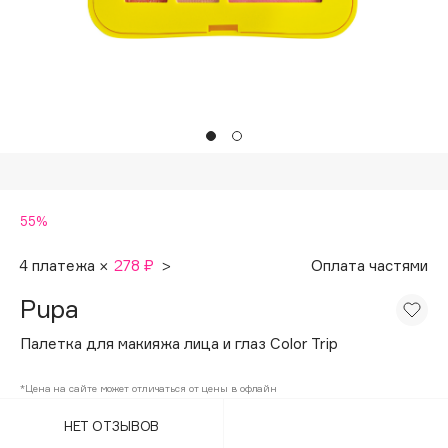
Подарки
Tom Ford
HFC
Для дома
Angiopharm
Техника
KIKO Milano
Estée Lauder
Clarins
0 - 9
55%
100BON
4 платежа ×
278 ₽
>
Оплата частями
22|11
Pupa
Палетка для макияжа лица и глаз Color Trip
A
*Цена на сайте может отличаться от цены в офлайн
Acqua di Parma
НЕТ ОТЗЫВОВ
Acque di Italia