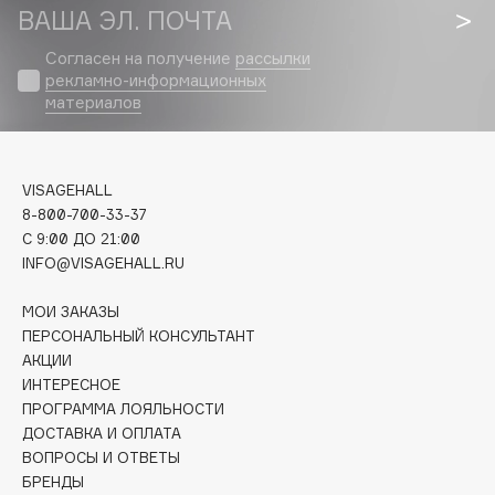
Biomed
ВАША ЭЛ. ПОЧТА
Biorepair
Согласен на получение
рассылки
Blanx
рекламно-информационных
Blistex
материалов
BLOME
Boadicea The Victorious
VISAGEHALL
Bobbi Brown
8-800-700-33-37
BOOMSHOP
C 9:00 ДО 21:00
BORK
INFO@VISAGEHALL.RU
Brunello Cucinelli
МОИ ЗАКАЗЫ
Bvlgari
ПЕРСОНАЛЬНЫЙ КОНСУЛЬТАНТ
by TERRY
АКЦИИ
BY WISHTREND
ИНТЕРЕСНОЕ
Byredo
ПРОГРАММА ЛОЯЛЬНОСТИ
ДОСТАВКА И ОПЛАТА
ВОПРОСЫ И ОТВЕТЫ
C
БРЕНДЫ