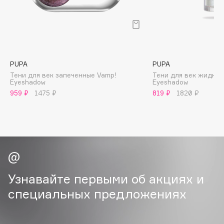
B
Babor
Baffy
Balmain Hair Couture
ЭКСКЛЮЗИВ
PUPA
PUPA
Banderas
Тени для век запеченные Vamp!
Тени для век жидкие 
Eyeshadow
Eyeshadow
Basicare
959 ₽
1475 ₽
819 ₽
1820 ₽
Batiste
Beauty Bomb
Beauty Pati
Beautyblades
НОВИНКА
beautyblender
Bebble
Узнавайте первыми об акциях и
Beverly Hills Polo Club
специальных предложениях
Biodance
Bioderma