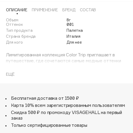
Adele for you
Финал лета
ОПИСАНИЕ
ПРИМЕНЕНИЕ
БРЕНД
СОСТАВ
Advante
ЭКСКЛЮЗИВ
1 АВГ - 31 АВГ
Объем
8г
Aesop
Оттенок
001
Age Stop
Тип продукта
Палетка
ЭКСКЛЮЗИВ
Страна бренда
Италия
AHFA Cosmetics
Для кого
Для нее
Ajmal
Лимитированная коллекция Color Trip приглашает в
Alix Avien
путешествие, где сочетаются самые модные оттенки
Allies of Skin
сезона, создавая уникальные впечатления,
открывающие новое цветовое измерение.
AMAN
ЕЩЁ
Нежные абрикосово-розовые тона сочетаются с яркими
Amina Daudova Brushes
оттенками фуксии, коралла и кислотно-зеленого,
Amouage
заряжая бодрящей энергией и положительными
эмоциями.
Amuleto Di Casa
Бесплатная доставка от 1500 ₽
Карта 10% всем зарегистрированным пользователям
Angiopharm
ЭКСКЛЮЗИВ
Мультипалетка Color Trip Eye and Face Palette -
Скидка 500 ₽ по промокоду VISAGEHALL на первый
идеальное сочетание цветов для создания быстрых и
Annbeauty
заказ
эффектных образов.
Anua
Только сертифицированные товары
Apadent
Содержит 6 различных текстур: