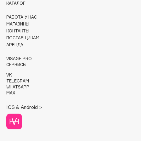
КАТАЛОГ
Cadence
РАБОТА У НАС
Capelli Dorati
МАГАЗИНЫ
Carbon Theory
КОНТАКТЫ
ПОСТАВЩИКАМ
Carmex
АРЕНДА
Carolina Herrera
Catrice
VISAGE PRO
Celimax
СЕРВИСЫ
Cettua
VK
TELEGRAM
Chupa Chups
WHATSAPP
Clarette
MAX
Clarins
IOS & Android >
Clarins Precious
НОВИНКА
Clinique
Clive Christian
Club De Nuit