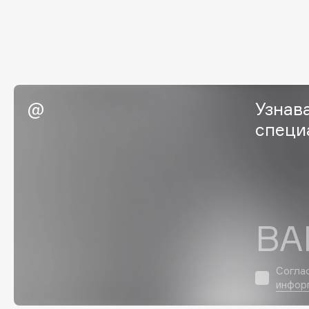
Eigshow
EpilProfi
Elemis
Erborian
Elian Russia
Essence
Elie Saab
Essential Parfums Paris
Узнав
специ
F
FANE
Flipper
Farmstay
FLOEMA
Felce Azzurra
Floraïku
ВА
Fillerina
Forlle'd
ЭКСКЛЮЗИВ
Fiona Franchimon
Согла
инфор