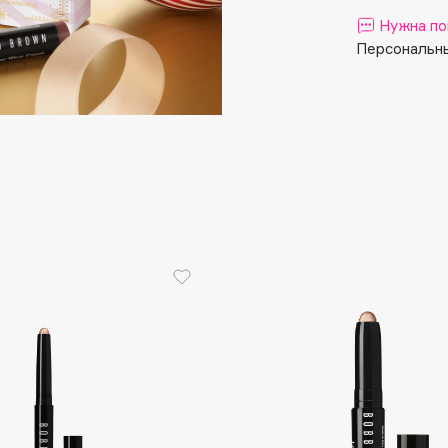
Aveda
Нужна по
Avene
Персональны
Boadicea The Victorious
Bobbi Brown
BOOMSHOP
BORK
Brunello Cucinelli
Bvlgari
by TERRY
BY WISHTREND
Byredo