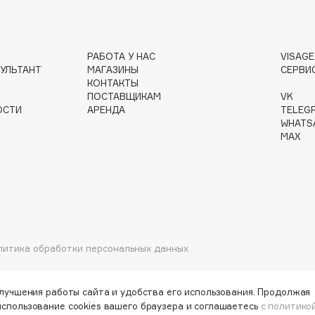
Gourmandise
РАБОТА У НАС
VISAG
УЛЬТАНТ
МАГАЗИНЫ
СЕРВИ
Grace Day
КОНТАКТЫ
Guerlain
ПОСТАВЩИКАМ
VK
ОСТИ
АРЕНДА
TELEG
Guess
WHATS
MAX
Holika Holika
литика обработки персональных данных
Holly Polly
Holy Land
улучшения работы сайта и удобства его использования. Продолжая
использование cookies вашего браузера и соглашаетесь
с политико