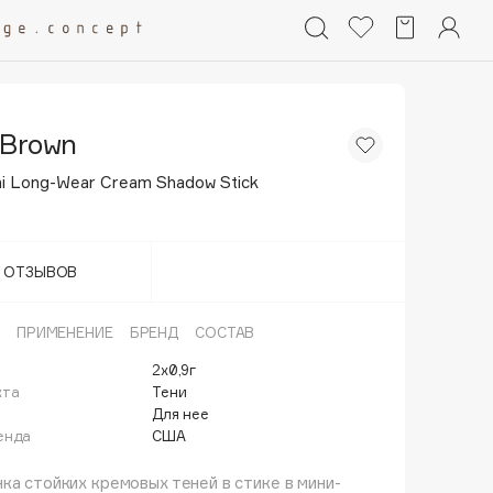
 Brown
i Long-Wear Cream Shadow Stick
Т ОТЗЫВОВ
ПРИМЕНЕНИЕ
БРЕНД
СОСТАВ
2х0,9г
кта
Тени
Для нее
енда
США
ка стойких кремовых теней в стике в мини-