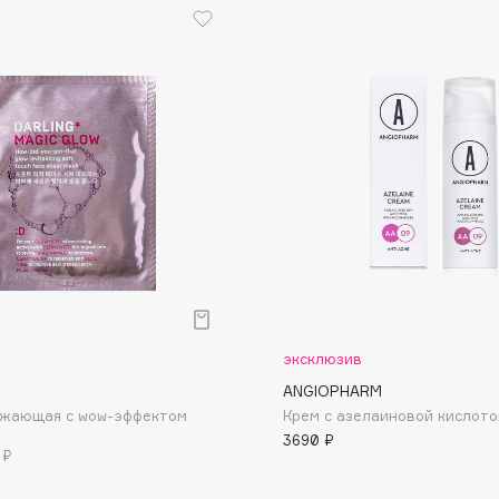
Dr.Althea
Dr.Ceuracle
Dr.Jart+
DSD de Luxe
Dyson
р
эксклюзив
ANGIOPHARM
Estrâde
ежающая с wow-эффектом
Крем с азелаиновой кислот
Estée Lauder
3690 ₽
 ₽
Etat Pur
Etude House