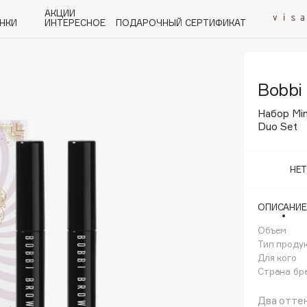
АКЦИИ
НКИ
ИНТЕРЕСНОЕ
ПОДАРОЧНЫЙ СЕРТИФИКАТ
Bobbi
P
Q
R
S
T
U
V
W
Y
Z
А - Я
Набор Min
Duo Set
НЕ
Angiopharm
ОПИСАНИЕ
KIKO Milano
Объем
Estée Lauder
Тип проду
Clarins
Для кого
Страна бр
Два оттен