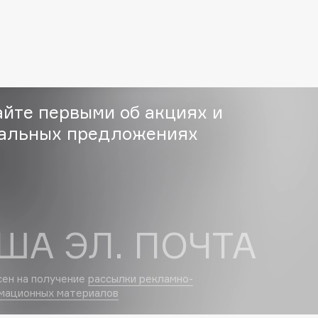
Etude organix
Eva Mosaic
Ex Nihilo
EXOARI L
айте первыми об акциях и
альных предложениях
Fragrance Du Bois
Frederic Malle
Frudia
ША ЭЛ. ПОЧТА
Funny Organix
сен на получение
рассылки рекламно-
мационных материалов