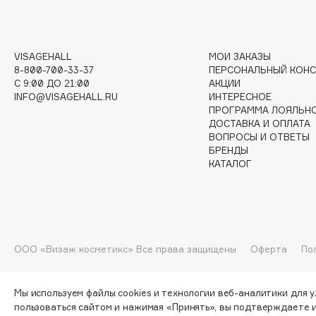
G
Garnier
Giardino Magico
VISAGEHALL
МОИ ЗАКАЗЫ
8-800-700-33-37
ПЕРСОНАЛЬНЫЙ КОНС
Gecko
Gillette
C 9:00 ДО 21:00
АКЦИИ
Geltek
Givenchy
INFO@VISAGEHALL.RU
ИНТЕРЕСНОЕ
ПРОГРАММА ЛОЯЛЬН
Genosys
Global Keratin
ЭКСКЛЮЗИВ
ДОСТАВКА И ОПЛАТА
Global White
Geomar
ВОПРОСЫ И ОТВЕТЫ
БРЕНДЫ
КАТАЛОГ
H
Hadat Cosmetics
HELIBEAUTY
ООО «Визаж косметикс» Все права защищены
Оферта
По
Hamis
Hempz
Hapica
HFC
Мы используем файлы cookies и технологии веб-аналитики для 
пользоваться сайтом и нажимая «Принять», вы подтверждаете 