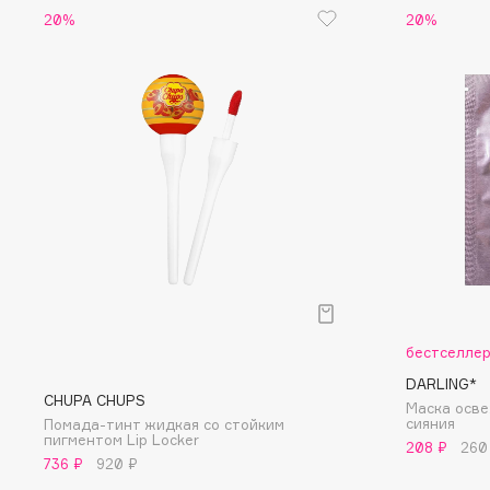
D
20%
20%
d'Alba
Dior
DABO
Divage
DARLING*
Dolce & Gabbana
Darphin
Dolomit
Davines
Dorco
Deonica
DP Daily Perfection
Dessange
Dr. Vranjes Firenze
E
бестселле
DARLING*
Eat My
Ella Bartsueva Brushes
CHUPA CHUPS
Маска осв
cияния
Помада-тинт жидкая со стойким
Ecolatier
EMBRACE Haircare
пигментом Lip Locker
208 ₽
260
Ecotools
Emmanuelle Jane
736 ₽
920 ₽
EGIA
Enough