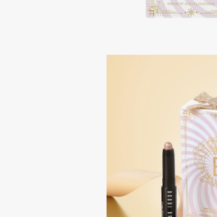
Подарки
0 - 9
Для дома
100BON
22|11
Техника
A
Acqua di Parma
Amina Daudova Brushes
Acque di Italia
Amouage
Adele for you
Amuleto Di Casa
Advante
Angiopharm
ЭКСКЛЮЗИВ
ЭКСКЛЮЗИВ
Aesop
Annbeauty
Age Stop
Anua
ЭКСКЛЮЗИВ
Apadent
AHFA Cosmetics
Apagard
Ajmal