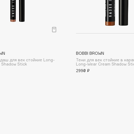
Consly
WN
BOBBI BROWN
Corimo
даш для век стойкие Long-
Тени для век стойкие в кар
CosRX
 Shadow Stick
Long-Wear Cream Shadow Stic
2990 ₽
Cottolina
Crescina
Cunzite
Curaprox