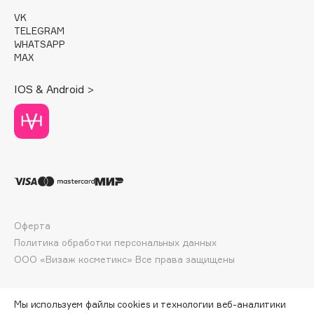
E
VK
TELEGRAM
Eat My
WHATSAPP
Ecolatier
MAX
Ecotools
IOS & Android >
EGIA
Eigshow
Elemis
Elian Russia
Elie Saab
Ella Bartsueva Brushes
EMBRACE Haircare
Оферта
Emmanuelle Jane
Политика обработки персональных данных
Enough
ООО «Визаж косметикс» Все права защищены
EpilProfi
Erborian
Мы используем файлы cookies и технологии веб-аналитики
Essence