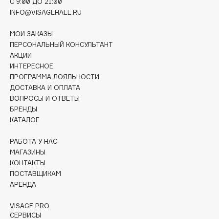
C 9:00 ДО 21:00
Deonica
INFO@VISAGEHALL.RU
Dessange
МОИ ЗАКАЗЫ
Dior
ПЕРСОНАЛЬНЫЙ КОНСУЛЬТАНТ
Divage
АКЦИИ
Dolce & Gabbana
ИНТЕРЕСНОЕ
Dolomit
ПРОГРАММА ЛОЯЛЬНОСТИ
ДОСТАВКА И ОПЛАТА
Dorco
ВОПРОСЫ И ОТВЕТЫ
DP Daily Perfection
БРЕНДЫ
Dr. Vranjes Firenze
КАТАЛОГ
Dr.Althea
РАБОТА У НАС
Dr.Ceuracle
МАГАЗИНЫ
Dr.Jart+
КОНТАКТЫ
DSD de Luxe
ПОСТАВЩИКАМ
АРЕНДА
Dyson
VISAGE PRO
СЕРВИСЫ