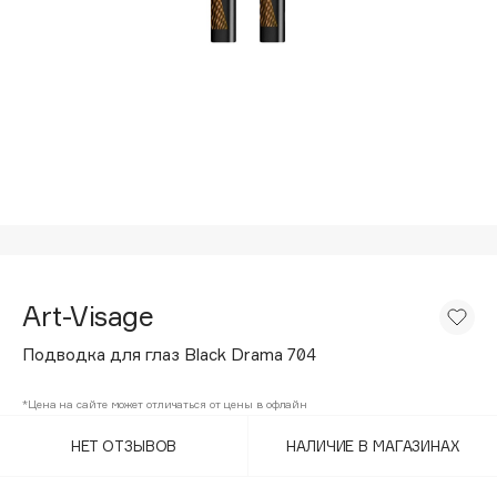
Подарки
Tom Ford
HFC
Для дома
Angiopharm
Техника
KIKO Milano
Estée Lauder
Clarins
0 - 9
100BON
Art-Visage
22|11
Подводка для глаз Black Drama 704
A
*Цена на сайте может отличаться от цены в офлайн
НЕТ ОТЗЫВОВ
НАЛИЧИЕ В МАГАЗИНАХ
Acqua di Parma
Acque di Italia