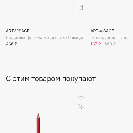
B
Babor
Baffy
ART-VISAGE
ART-VISAGE
Balmain Hair Couture
ЭКСКЛЮЗИВ
Подводка-фломастер для глаз Chicago
Подводка для глаз жи
Banderas
468 ₽
167 ₽
309 ₽
Basicare
Batiste
Beauty Bomb
Beauty Pati
С этим товаром покупают
Beautyblades
НОВИНКА
beautyblender
Bebble
Beverly Hills Polo Club
Biodance
Bioderma