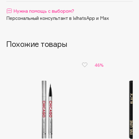
Apagard
Нужна помощь с выбором?
Aravia Professional
Персональный консультант в WhatsApp и Max
Arcadia
Archetype
Похожие товары
Architect Demidoff
ARIVE MAKEUP
Art&Fact
46%
Art-Visage
Artdeco
Astra
Atelier Rebul
Augustinus Bader
Aveda
Avene