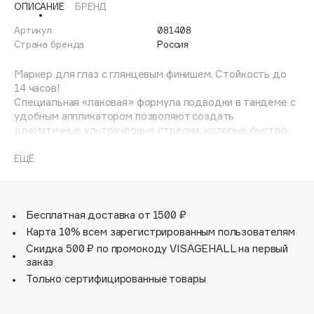
ОПИСАНИЕ
БРЕНД
Adele for you
Финал лета
Advante
Артикул
081408
ЭКСКЛЮЗИВ
Страна бренда
Россия
1 АВГ - 31 АВГ
Aesop
Age Stop
Маркер для глаз с глянцевым финишем. Стойкость до
ЭКСКЛЮЗИВ
14 часов!
AHFA Cosmetics
Специальная «лаковая» формула подводки в тандеме с
Ajmal
удобным аппликатором позволяют создать
драматичные ультрачерные стрелки, которые быстро
Alix Avien
фиксируются.
Allies of Skin
ЕЩЁ
AMAN
Способ применения: Нарисуйте аккуратную стрелку
вдоль линии роста ресниц по направлению от
Amina Daudova Brushes
внутреннего уголка глаза к внешнему.
Amouage
Бесплатная доставка от 1500 ₽
Состав: Aqua, butylene glycol, styrene / acrylates
Amuleto Di Casa
Карта 10% всем зарегистрированным пользователям
/ammonium methacrylate copolymer, peg-60 hydrogenated
Скидка 500 ₽ по промокоду VISAGEHALL на первый
Angiopharm
ЭКСКЛЮЗИВ
castor oil, ci 77266 (nano), coco-glucoside, citric acid,
заказ
sodium laureth-12 sulfate, phenoxyethanol,potassium
Annbeauty
Только сертифицированные товары
sorbate, sodium benzoate, ammonium hydroxide,
Anua
iodopropynyl butylcarbamate.
Apadent