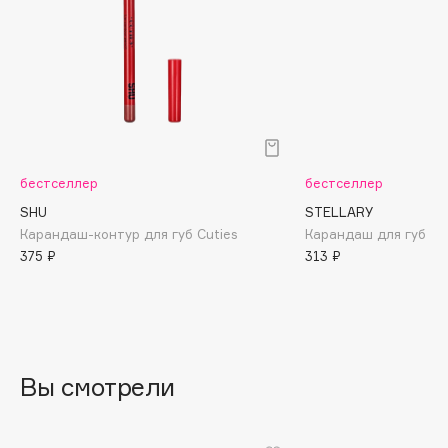
Biomed
Biorepair
Blanx
Blistex
BLOME
Boadicea The Victorious
Bobbi Brown
бестселлер
бестселлер
BOOMSHOP
SHU
STELLARY
BORK
Карандаш-контур для губ Cuties
Карандаш для губ Lip
375 ₽
313 ₽
Brunello Cucinelli
Bvlgari
by TERRY
BY WISHTREND
Byredo
Вы смотрели
C