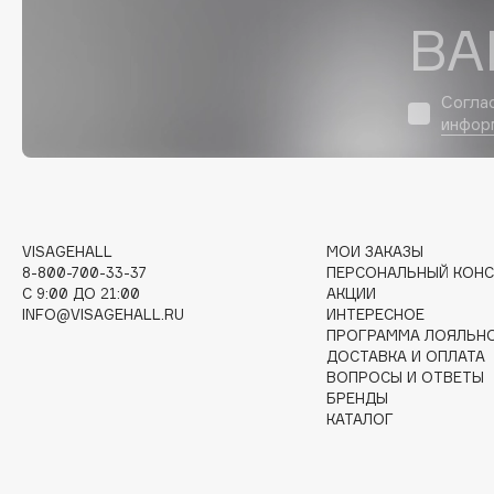
ВА
I
Согла
инфор
I Love My Hair
INGLOT
Iceberg
Initio
Icon Skin
Insight Professional
Influence Beauty
Institut Esthederm
VISAGEHALL
МОИ ЗАКАЗЫ
8-800-700-33-37
ПЕРСОНАЛЬНЫЙ КОНС
C 9:00 ДО 21:00
АКЦИИ
INFO@VISAGEHALL.RU
ИНТЕРЕСНОЕ
J
ПРОГРАММА ЛОЯЛЬН
ДОСТАВКА И ОПЛАТА
ВОПРОСЫ И ОТВЕТЫ
James Read
Janeke
БРЕНДЫ
КАТАЛОГ
Jan Marini
Jimmy Choo
ЭКСКЛЮЗИВ
JMsolution
Jane Iredale