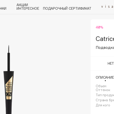
АКЦИИ
НКИ
ИНТЕРЕСНОЕ
ПОДАРОЧНЫЙ СЕРТИФИКАТ
40%
P
Q
R
S
T
U
V
W
Y
Z
А - Я
Catric
Подводка 
НЕ
Angiopharm
ОПИСАНИЕ
KIKO Milano
Объем
Estée Lauder
Оттенок
Clarins
Тип проду
Страна бр
Для кого