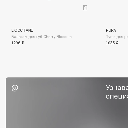
G
Garnier
Giardino Magico
L’OCCITANE
PUPA
Gecko
Gillette
Бальзам для губ Cherry Blossom
Тушь для р
Geltek
Givenchy
1290 ₽
1635 ₽
Genosys
Global Keratin
ЭКСКЛЮЗИВ
Global White
Geomar
Узнав
H
специ
Hadat Cosmetics
HELIBEAUTY
Hamis
Hempz
Hapica
HFC