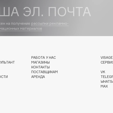
ША ЭЛ. ПОЧТА
сен на получение
рассылки рекламно-
мационных материалов
Institute Estelare
Instytutum
invisibobble
IS Clinical
РАБОТА У НАС
VISAG
УЛЬТАНТ
МАГАЗИНЫ
СЕРВИ
КОНТАКТЫ
ПОСТАВЩИКАМ
VK
ОСТИ
АРЕНДА
TELEG
WHATS
MAX
Jo Malone London
Juliette Has A Gun
Juvena