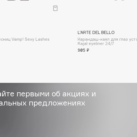
Gourmandise
L'ARTE DEL BELLO
Grace Day
есниц Vamp! Sexy Lashes
Карандаш-каял для глаз уст
Kajal eyeliner 24/7
Guerlain
905 ₽
Guess
айте первыми об акциях и
альных предложениях
Holika Holika
Holly Polly
Holy Land