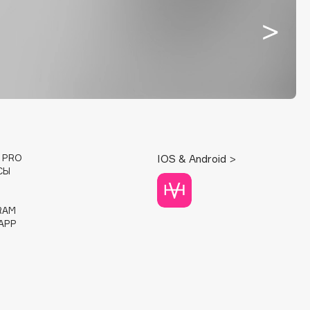
E PRO
IOS & Android >
СЫ
RAM
APP