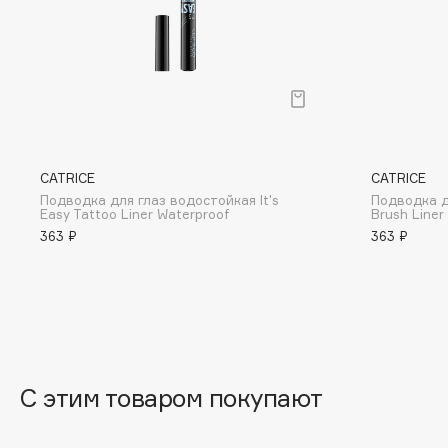
BLOME
C
Cadence
Chupa Chups
CATRICE
CATRICE
Capelli Dorati
Clarette
Подводка для глаз водостойкая It's
Подводка д
Carbon Theory
Clarins
Easy Tattoo Liner Waterproof
Brush Liner
363 ₽
363 ₽
Carmex
Clarins Precious
Carolina Herrera
Clinique
Catrice
Clive Christian
Celimax
Club De Nuit
Cettua
Collagenina
С этим товаром покупают