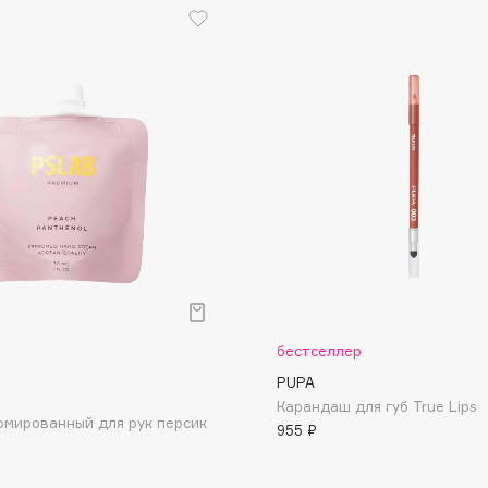
Dr.Althea
Dr.Ceuracle
Dr.Jart+
DSD de Luxe
Dyson
бестселлер
PUPA
Estée Lauder
Карандаш для губ True Lips
мированный для рук персик
Etat Pur
955 ₽
Etude House
Etude organix