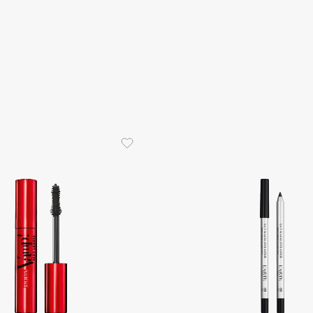
Eva Mosaic
Ex Nihilo
EXOARI L
Fragrance Du Bois
Frederic Malle
Frudia
Funny Organix