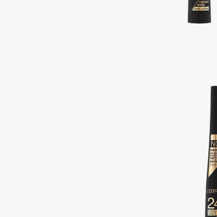
Подарки
0 - 9
Для дома
100BON
22|11
Техника
A
Acqua di Parma
Amina Daudova Brushes
Acque di Italia
Amouage
Adele for you
Amuleto Di Casa
Advante
Angiopharm
ЭКСКЛЮЗИВ
ЭКСКЛЮЗИВ
Aesop
Annbeauty
Age Stop
Anua
ЭКСКЛЮЗИВ
Apadent
AHFA Cosmetics
Apagard
Ajmal