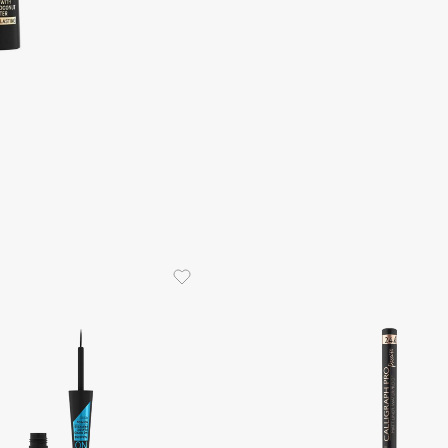
Aveda
Avene
Boadicea The Victorious
Bobbi Brown
BOOMSHOP
BORK
Brunello Cucinelli
Bvlgari
by TERRY
BY WISHTREND
Byredo