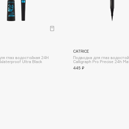
Consly
CATRICE
Corimo
ля глаз водостойкая 24H
Подводка для глаз водостой
CosRX
 Waterproof Ultra Black
Calligraph Pro Precise 24h Ma
445 ₽
Cottolina
Crescina
Cunzite
Curaprox