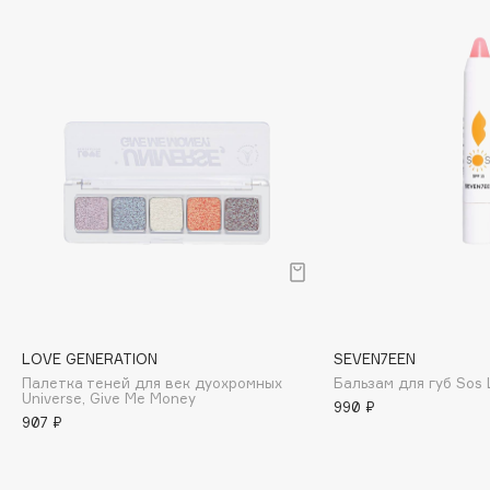
Biomed
Biorepair
Blanx
Blistex
BLOME
Boadicea The Victorious
Bobbi Brown
BOOMSHOP
BORK
Brunello Cucinelli
Bvlgari
by TERRY
LOVE GENERATION
SEVEN7EEN
BY WISHTREND
Палетка теней для век дуохромных
Бальзам для губ Sos 
Universe, Give Me Money
Byredo
990 ₽
907 ₽
C