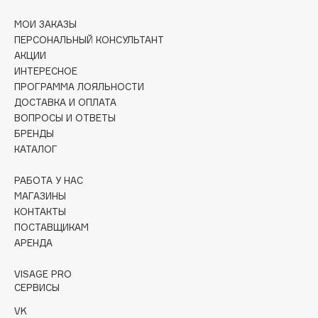
Collagenina
МОИ ЗАКАЗЫ
Consly
ПЕРСОНАЛЬНЫЙ КОНСУЛЬТАНТ
Corimo
АКЦИИ
CosRX
ИНТЕРЕСНОЕ
ПРОГРАММА ЛОЯЛЬНОСТИ
Cottolina
ДОСТАВКА И ОПЛАТА
Crescina
ВОПРОСЫ И ОТВЕТЫ
Cunzite
БРЕНДЫ
Curaprox
КАТАЛОГ
РАБОТА У НАС
D
МАГАЗИНЫ
КОНТАКТЫ
ПОСТАВЩИКАМ
d'Alba
АРЕНДА
DABO
DARLING*
VISAGE PRO
СЕРВИСЫ
Darphin
Davines
VK