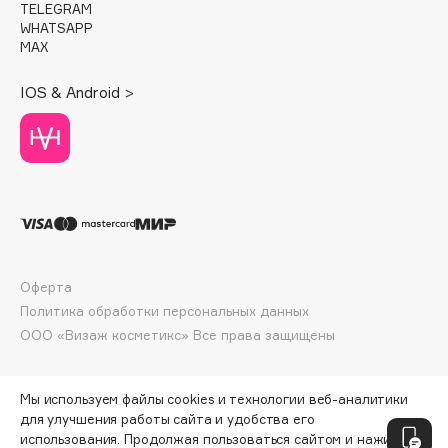
TELEGRAM
Deonica
WHATSAPP
Dessange
MAX
Dior
IOS & Android >
Divage
Dolce & Gabbana
Dolomit
Dorco
DP Daily Perfection
Dr. Vranjes Firenze
Dr.Althea
Оферта
Dr.Ceuracle
Политика обработки персональных данных
Dr.Jart+
ООО «Визаж косметикс» Все права защищены
DSD de Luxe
Dyson
Мы используем файлы cookies и технологии веб-аналитики
для улучшения работы сайта и удобства его
использования. Продолжая пользоваться сайтом и нажимая