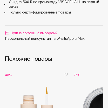
Скидка 500 ₽ по промокоду VISAGEHALL на первый
макияжа.
Apagard
заказ
ВАЖНО: тщательно закрывайте маркер до щелчка,
Только сертифицированные товары
Aravia Professional
чтобы избежать высыхания формулы.
Водостойкий продукт.
Arcadia
Не тестируется на животных и не содержит
Archetype
ингредиентов животного происхождения.
Нужна помощь с выбором?
Architect Demidoff
Персональный консультант в WhatsApp и Max
ARIVE MAKEUP
Art&Fact
Art-Visage
Похожие товары
Artdeco
Astra
Atelier Rebul
40%
25%
Augustinus Bader
Aveda
Avene