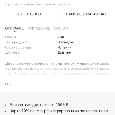
Adele for you
*Цена на сайте может отличаться от цены в офлайн
Финал лета
Advante
ЭКСКЛЮЗИВ
НЕТ ОТЗЫВОВ
НАЛИЧИЕ В МАГАЗИНАХ
1 АВГ - 31 АВГ
Aesop
Age Stop
ЭКСКЛЮЗИВ
ОПИСАНИЕ
ПРИМЕНЕНИЕ
СОСТАВ
AHFA Cosmetics
Объем
2мл
Ajmal
Тип продукта
Подводка
Страна бренда
Испания
Alix Avien
Для кого
Для нее
Allies of Skin
AMAN
Двусторонний лайнер с тату-штампом – нарисуйте свою
любимую стрелку c помощью фетрового аппликатора, с
Amina Daudova Brushes
одной стороны, и дополните образ ярким тату-рисунком
Amouage
с помощью штампа в форме звездочки или сердечка, с
другой стороны. Удобная форма аппликатора позволяет
ЕЩЁ
Amuleto Di Casa
создавать стрелки разной толщины: от самых тонких до
Angiopharm
ЭКСКЛЮЗИВ
широких. Лайнер представлен в двух оттенках:
неоновый зеленый и яркий фиолетовый.
Annbeauty
Формула обладает стойкостью временной татуировки.
Бесплатная доставка от 1500 ₽
Anua
Когда вам захочется поменять цвет настроения, смойте
Карта 10% всем зарегистрированным пользователям
Apadent
подводку любым средством для снятия стойкого