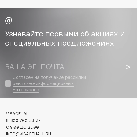
Cadence
Capelli Dorati
Carbon Theory
Узнавайте первыми об акциях и
Carmex
специальных предложениях
Carolina Herrera
Catrice
Celimax
ВАША ЭЛ. ПОЧТА
Cettua
Согласен на получение
рассылки
Chupa Chups
рекламно-информационных
Clarette
материалов
Clarins
Clarins Precious
НОВИНКА
VISAGEHALL
Clinique
8-800-700-33-37
Clive Christian
C 9:00 ДО 21:00
Club De Nuit
INFO@VISAGEHALL.RU