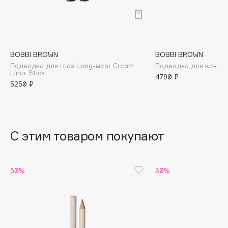
B
Babor
Baffy
BOBBI BROWN
BOBBI BROWN
Balmain Hair Couture
ЭКСКЛЮЗИВ
Подводка для глаз Long-wear Cream
Подводка для век Ink
Banderas
Liner Stick
4790 ₽
5250 ₽
Basicare
Batiste
Beauty Bomb
Beauty Pati
С этим товаром покупают
Beautyblades
НОВИНКА
beautyblender
50%
30%
Bebble
Beverly Hills Polo Club
Biodance
Bioderma