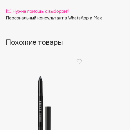
Apagard
Нужна помощь с выбором?
Aravia Professional
Персональный консультант в WhatsApp и Max
Arcadia
Archetype
Architect Demidoff
Похожие товары
ARIVE MAKEUP
Art&Fact
Art-Visage
Artdeco
Astra
Atelier Rebul
Augustinus Bader
Aveda
Avene