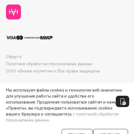
Deonica
Dessange
Dior
Divage
Dolce & Gabbana
Dolomit
Dorco
Оферта
DP Daily Perfection
Политика обработки персональных данных
ООО «Визаж косметикс» Все права защищены
Dr. Vranjes Firenze
Dr.Althea
Dr.Ceuracle
Мы используем файлы cookies и технологии веб-аналитики
для улучшения работы сайта и удобства его
Dr.Jart+
использования. Продолжая пользоваться сайтом и нажимая
DSD de Luxe
«Принять», вы подтверждаете использование cookies
Dyson
вашего браузера и соглашаетесь
с политикой обработки
персональных данных.
СООБЩИТЬ О ПОСТУПЛЕНИИ
5800 ₽