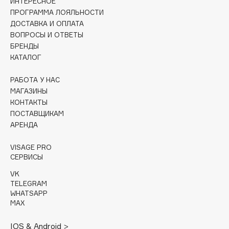
ИНТЕРЕСНОЕ
Collagenina
ПРОГРАММА ЛОЯЛЬНОСТИ
Consly
ДОСТАВКА И ОПЛАТА
ВОПРОСЫ И ОТВЕТЫ
Corimo
БРЕНДЫ
CosRX
КАТАЛОГ
Cottolina
Crescina
РАБОТА У НАС
МАГАЗИНЫ
Cunzite
КОНТАКТЫ
Curaprox
ПОСТАВЩИКАМ
АРЕНДА
D
VISAGE PRO
СЕРВИСЫ
d'Alba
VK
DABO
TELEGRAM
WHATSAPP
DARLING*
MAX
Darphin
Davines
IOS & Android >