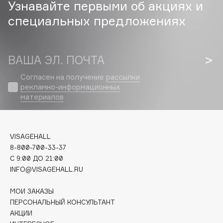
Узнавайте первыми об акциях и
специальных предложениях
Cadence
Capelli Dorati
Carbon Theory
ВАША ЭЛ. ПОЧТА
Carmex
Carolina Herrera
Согласен на получение
рассылки
рекламно-информационных
Catrice
материалов
Celimax
Cettua
Chupa Chups
VISAGEHALL
Clarette
8-800-700-33-37
Clarins
C 9:00 ДО 21:00
INFO@VISAGEHALL.RU
Clarins Precious
НОВИНКА
Clinique
МОИ ЗАКАЗЫ
Clive Christian
ПЕРСОНАЛЬНЫЙ КОНСУЛЬТАНТ
АКЦИИ
Club De Nuit