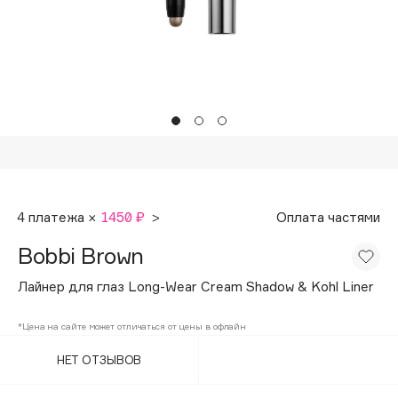
Подарки
Tom Ford
HFC
Для дома
Angiopharm
Техника
KIKO Milano
Estée Lauder
Clarins
0 - 9
4 платежа ×
1450 ₽
>
Оплата частями
100BON
Bobbi Brown
22|11
Лайнер для глаз Long-Wear Cream Shadow & Kohl Liner
A
*Цена на сайте может отличаться от цены в офлайн
НЕТ ОТЗЫВОВ
Acqua di Parma
Acque di Italia