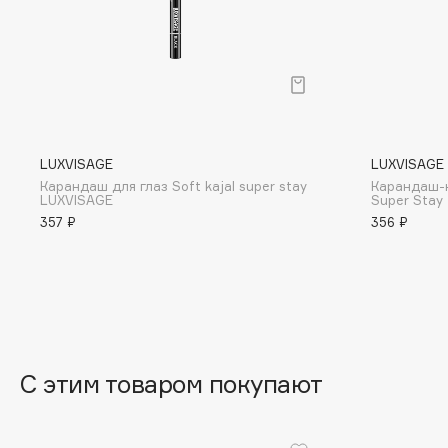
BLOME
C
Cadence
Chupa Chups
LUXVISAGE
LUXVISAGE
Capelli Dorati
Clarette
Карандаш для глаз Soft kajal super stay
Карандаш-к
LUXVISAGE
Super Stay
Carbon Theory
Clarins
357 ₽
356 ₽
Carmex
Clarins Precious
НОВИНКА
Carolina Herrera
Clinique
Catrice
Clive Christian
Celimax
Club De Nuit
Cettua
Collagenina
С этим товаром покупают