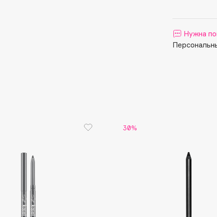
Aveda
Avene
Нужна по
Персональны
Boadicea The Victorious
Bobbi Brown
BOOMSHOP
30%
BORK
Brunello Cucinelli
Bvlgari
by TERRY
BY WISHTREND
Byredo