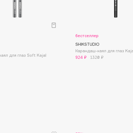
бестселлер
SHIKSTUDIO
Consly
Карандаш-каял для глаз Kaja
Corimo
аял для глаз Soft Kajal
924 ₽
1320 ₽
CosRX
Cottolina
Crescina
Cunzite
Curaprox