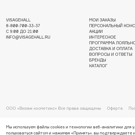
G
VISAGEHALL
МОИ ЗАКАЗЫ
Garnier
Giardino Magico
8-800-700-33-37
ПЕРСОНАЛЬНЫЙ КОНС
Gecko
Gillette
C 9:00 ДО 21:00
АКЦИИ
INFO@VISAGEHALL.RU
ИНТЕРЕСНОЕ
Geltek
Givenchy
ПРОГРАММА ЛОЯЛЬН
Genosys
Global Keratin
ДОСТАВКА И ОПЛАТА
ЭКСКЛЮЗИВ
ВОПРОСЫ И ОТВЕТЫ
Global White
Geomar
БРЕНДЫ
КАТАЛОГ
H
Hadat Cosmetics
HELIBEAUTY
ООО «Визаж косметикс» Все права защищены
Оферта
По
Hamis
Hempz
Hapica
HFC
Мы используем файлы cookies и технологии веб-аналитики для 
пользоваться сайтом и нажимая «Принять», вы подтверждаете 