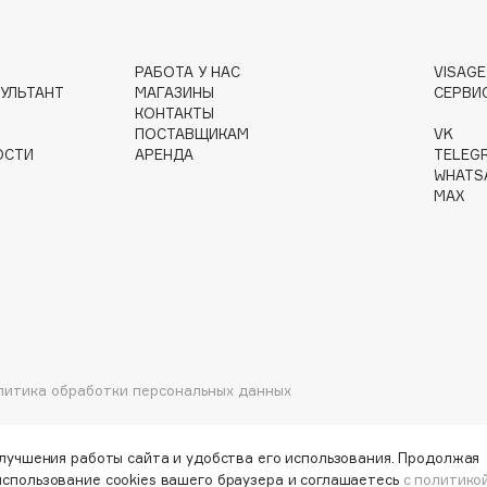
РАБОТА У НАС
VISAG
Gourmandise
УЛЬТАНТ
МАГАЗИНЫ
СЕРВИ
Grace Day
КОНТАКТЫ
ПОСТАВЩИКАМ
VK
Guerlain
ОСТИ
АРЕНДА
TELEG
Guess
WHATS
MAX
Holika Holika
литика обработки персональных данных
Holly Polly
Holy Land
улучшения работы сайта и удобства его использования. Продолжая
использование cookies вашего браузера и соглашаетесь
с политико