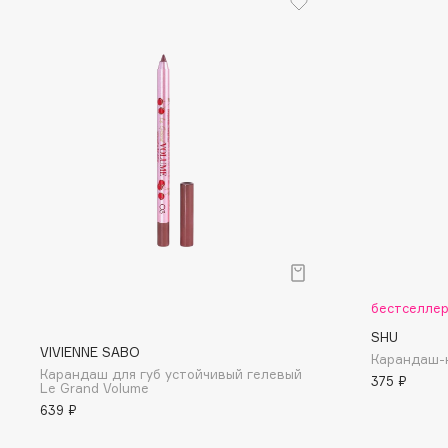
D
d'Alba
Dior
DABO
Divage
DARLING*
Dolce & Gabbana
Darphin
Dolomit
Davines
Dorco
Deonica
DP Daily Perfection
Dessange
Dr. Vranjes Firenze
бестселле
E
SHU
VIVIENNE SABO
Карандаш-к
Eat My
Ella Bartsueva Brushes
Карандаш для губ устойчивый гелевый
375 ₽
Le Grand Volume
Ecolatier
EMBRACE Haircare
639 ₽
Ecotools
Emmanuelle Jane
EGIA
Enough