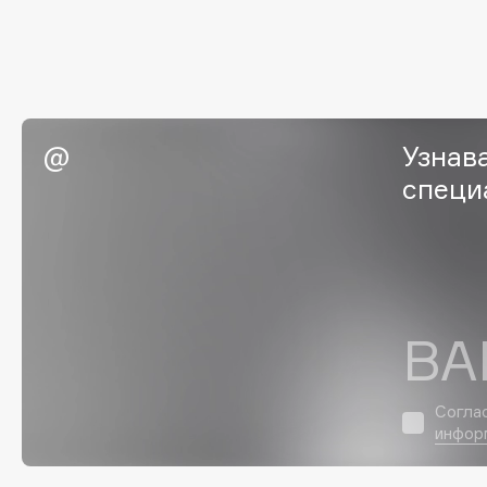
Eigshow
EpilProfi
Elemis
Erborian
Elian Russia
Essence
Elie Saab
Essential Parfums Paris
Узнав
специ
F
FANE
Flipper
Farmstay
FLOEMA
ВА
Felce Azzurra
Floraïku
Fillerina
Forlle'd
ЭКСКЛЮЗИВ
Согла
Fiona Franchimon
инфор