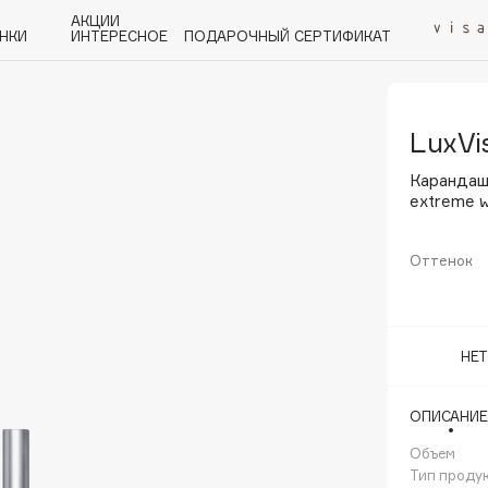
АКЦИИ
НКИ
ИНТЕРЕСНОЕ
ПОДАРОЧНЫЙ СЕРТИФИКАТ
LuxVi
P
Q
R
S
T
U
V
W
Y
Z
А - Я
Карандаш
extreme 
Оттенок
Angiopharm
KIKO Milano
НЕ
Estée Lauder
Clarins
ОПИСАНИЕ
Объем
Тип проду