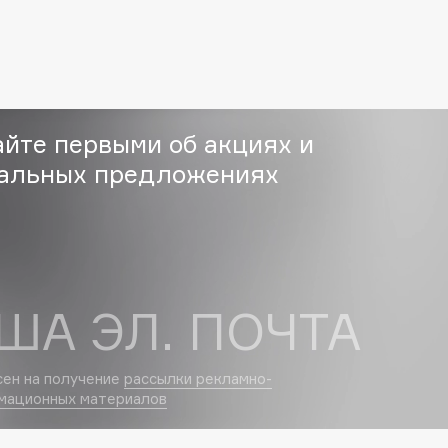
Etude organix
Eva Mosaic
Ex Nihilo
EXOARI L
айте первыми об акциях и
альных предложениях
Fragrance Du Bois
Frederic Malle
ША ЭЛ. ПОЧТА
Frudia
Funny Organix
сен на получение
рассылки рекламно-
мационных материалов