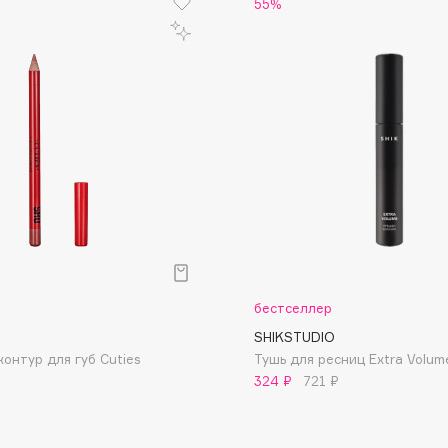
55%
Dr.Althea
Dr.Ceuracle
Dr.Jart+
DSD de Luxe
Dyson
р
бестселлер
SHIKSTUDIO
онтур для губ Cuties
Тушь для ресниц Extra Volum
Estrâde
324 ₽
721 ₽
Estée Lauder
Etat Pur
Etude House