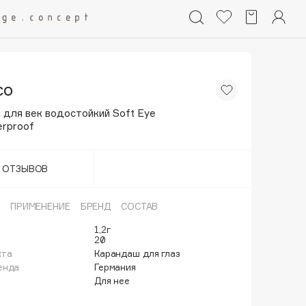
co
 для век водостойкий Soft Eye
erproof
Т ОТЗЫВОВ
ПРИМЕНЕНИЕ
БРЕНД
СОСТАВ
1,2г
20
кта
Карандаш для глаз
енда
Германия
Для нее