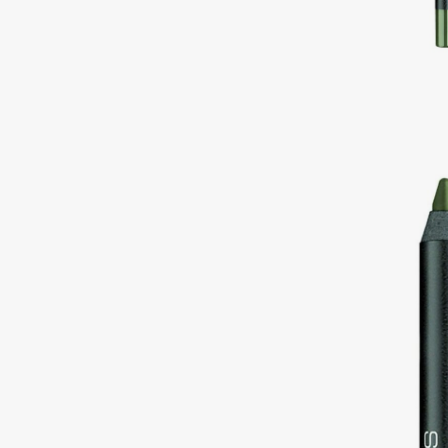
Подарки
0 - 9
Для дома
100BON
22|11
Техника
A
Acqua di Parma
Amina Daudova Brushes
Acque di Italia
Amouage
Adele for you
Amuleto Di Casa
Advante
Angiopharm
ЭКСКЛЮЗИВ
ЭКСКЛЮЗИВ
Aesop
Annbeauty
Age Stop
Anua
ЭКСКЛЮЗИВ
Apadent
AHFA Cosmetics
Apagard
Ajmal