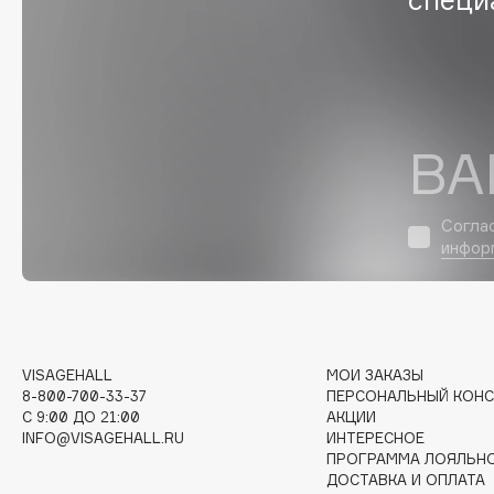
D
d'Alba
Dior
DABO
Divage
DARLING*
Dolce & Gabbana
Darphin
Dolomit
ВА
Davines
Dorco
Deonica
DP Daily Perfection
Согла
Dessange
Dr. Vranjes Firenze
инфор
E
VISAGEHALL
МОИ ЗАКАЗЫ
8-800-700-33-37
ПЕРСОНАЛЬНЫЙ КОНС
Eat My
Ella Bartsueva Brushes
C 9:00 ДО 21:00
АКЦИИ
Ecolatier
EMBRACE Haircare
INFO@VISAGEHALL.RU
ИНТЕРЕСНОЕ
ПРОГРАММА ЛОЯЛЬН
Ecotools
Emmanuelle Jane
ДОСТАВКА И ОПЛАТА
EGIA
Enough