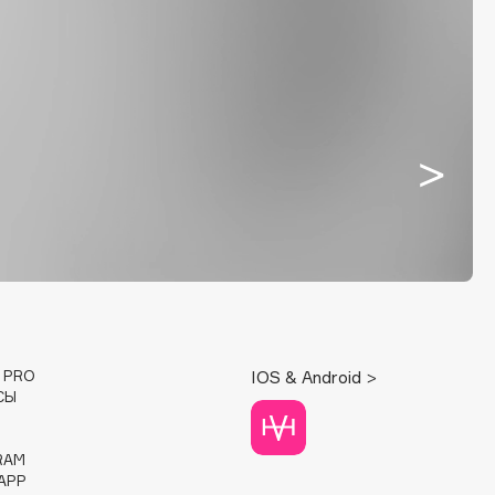
E PRO
IOS & Android >
СЫ
RAM
APP