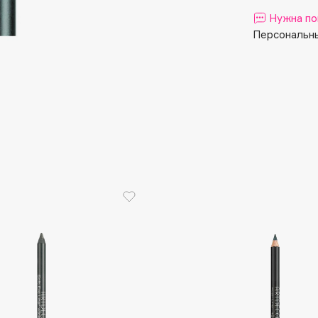
Aveda
Нужна по
Avene
Персональны
Boadicea The Victorious
Bobbi Brown
BOOMSHOP
BORK
Brunello Cucinelli
Bvlgari
by TERRY
BY WISHTREND
Byredo