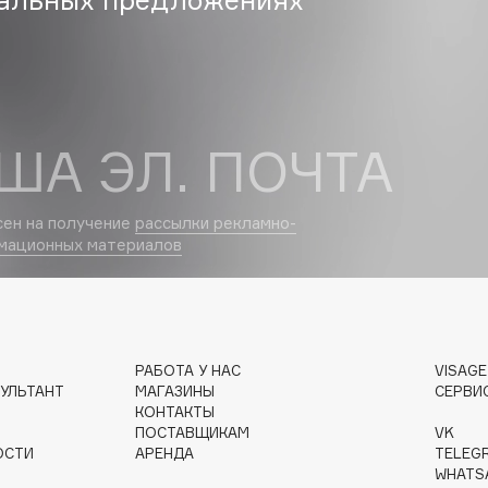
Dr.Althea
Dr.Ceuracle
Dr.Jart+
DSD de Luxe
ША ЭЛ. ПОЧТА
Dyson
сен на получение
рассылки рекламно-
мационных материалов
РАБОТА У НАС
VISAG
УЛЬТАНТ
МАГАЗИНЫ
СЕРВИ
Estrâde
КОНТАКТЫ
Estée Lauder
ПОСТАВЩИКАМ
VK
ОСТИ
АРЕНДА
TELEG
Etat Pur
WHATS
Etude House