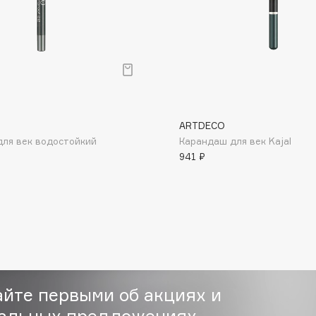
Consly
ARTDECO
Corimo
ля век водостойкий
Карандаш для век Kajal
CosRX
941 ₽
Cottolina
Crescina
Cunzite
Curaprox
айте первыми об акциях и
альных предложениях