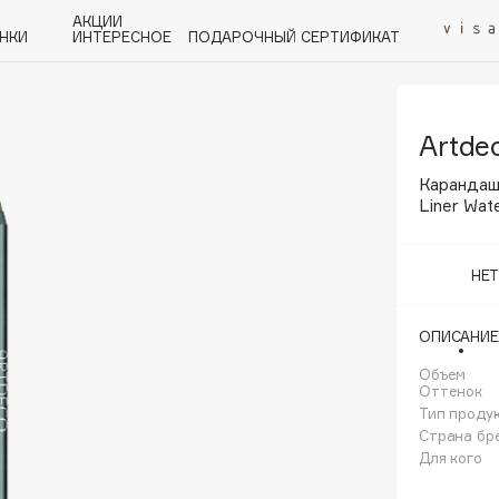
АКЦИИ
НКИ
ИНТЕРЕСНОЕ
ПОДАРОЧНЫЙ СЕРТИФИКАТ
Artde
P
Q
R
S
T
U
V
W
Y
Z
А - Я
Карандаш
Liner Wat
НЕ
Angiopharm
ОПИСАНИЕ
KIKO Milano
Объем
Estée Lauder
Оттенок
Clarins
Тип проду
Страна бр
Для кого