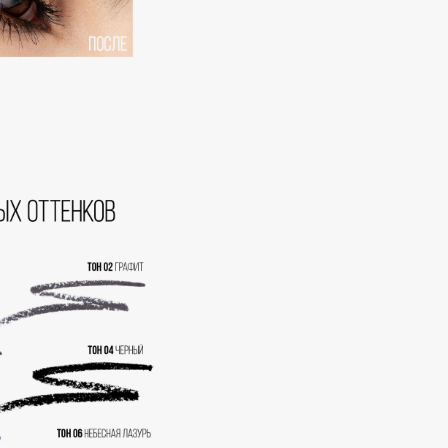
Eva Mosaic
Ex Nihilo
EXOARI L
Fragrance Du Bois
Frederic Malle
Frudia
Funny Organix