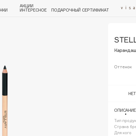
АКЦИИ
НКИ
ИНТЕРЕСНОЕ
ПОДАРОЧНЫЙ СЕРТИФИКАТ
STEL
P
Q
R
S
T
U
V
W
Y
Z
А - Я
Карандаш 
Оттенок
Angiopharm
НЕ
KIKO Milano
Estée Lauder
ОПИСАНИЕ
Clarins
Тип проду
Страна бр
Для кого