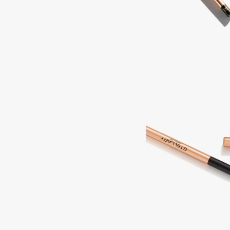
BLOME
C
Cadence
Chupa Chups
Capelli Dorati
Clarette
Carbon Theory
Clarins
Carmex
Clarins Precious
Carolina Herrera
Clinique
Catrice
Clive Christian
Celimax
Club De Nuit
Cettua
Collagenina