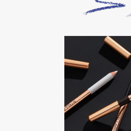
G
Garnier
Giardino Magico
Gecko
Gillette
Geltek
Givenchy
Genosys
Global Keratin
ЭКСКЛЮЗИВ
Global White
Geomar
H
Hadat Cosmetics
HELIBEAUTY
Hamis
Hempz
Hapica
HFC