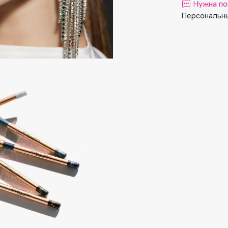
Aveda
Нужна по
Avene
Персональны
Boadicea The Victorious
Bobbi Brown
BOOMSHOP
BORK
Brunello Cucinelli
Bvlgari
by TERRY
BY WISHTREND
Byredo