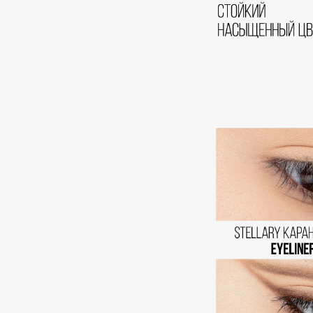
D
d'Alba
Dior
DABO
Divage
DARLING*
Dolce & Gabbana
Darphin
Dolomit
Davines
Dorco
Deonica
DP Daily Perfection
Dessange
Dr. Vranjes Firenze
E
Eat My
Ella Bartsueva Brushes
Ecolatier
EMBRACE Haircare
Ecotools
Emmanuelle Jane
EGG
Enough