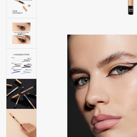
Подарки
0 - 9
Для дома
100BON
22|11
Техника
A
Acqua di Parma
Amina Daudova Brushes
Acque di Italia
Amouage
Adele for you
Amuleto Di Casa
Advante
Angiopharm
ЭКСКЛЮЗИВ
ЭКСКЛЮЗИВ
Aesop
Annbeauty
Age Stop
Anua
ЭКСКЛЮЗИВ
Apadent
AHFA Cosmetics
Apagard
Ajmal