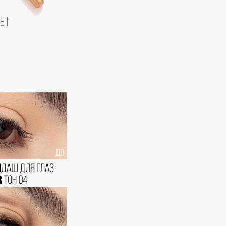
Dr.Althea
Dr.Ceuracle
Dr.Jart+
DSD de Luxe
Dyson
Estée Lauder
Etat Pur
Etude House
Etude organix