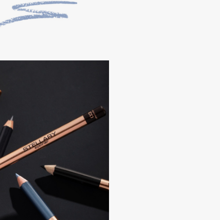
Gourmandise
Grace Day
Guerlain
Guess
Holika Holika
Holly Polly
Holy Land