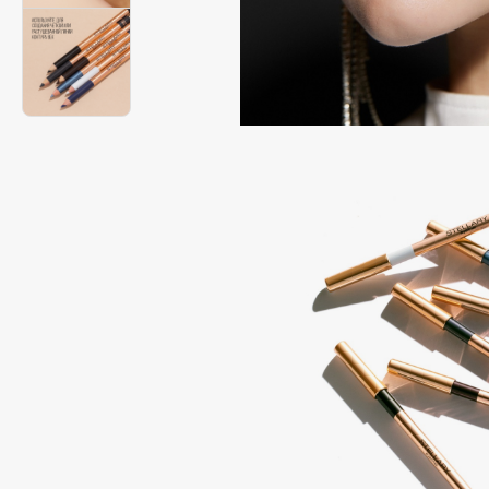
Aravia Professional
Alix Avien
Arcadia
Allies of Skin
Archetype
AMAN
B
Babor
beautyblender
Baffy
Bebble
Balmain Hair Couture
Beverly Hills Polo Club
ЭКСКЛЮЗИВ
Biodance
Banderas
Bioderma
Basicare
Biomed
Batiste
Biorepair
Beauty Bomb
Blanx
Beauty Pati
Blistex
Beautyblades
НОВИНКА