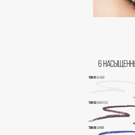
EGIA
EpilProfi
Eigshow
Erborian
Elemis
Essence
Elian Russia
Essential Parfums Paris
Elie Saab
Estrâde
F
FANE
Flipper
Farmstay
FLOEMA
Felce Azzurra
Floraïku
Fillerina
Forlle'd
ЭКСКЛЮЗИВ
Fiona Franchimon