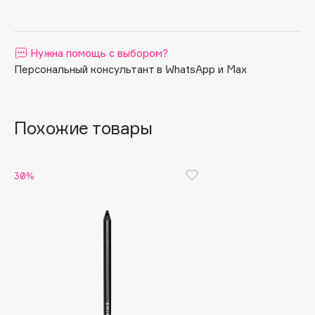
Apagard
Aravia Professional
Нужна помощь с выбором?
Arcadia
Персональный консультант в WhatsApp и Max
Archetype
Architect Demidoff
ARIVE MAKEUP
Похожие товары
Art&Fact
Art-Visage
Artdeco
30%
Astra
Atelier Rebul
Augustinus Bader
Aveda
Avene