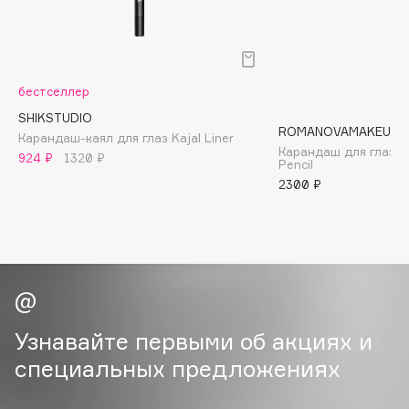
B
Babor
Baffy
бестселлер
Balmain Hair Couture
ЭКСКЛЮЗИВ
SHIKSTUDIO
Banderas
ROMANOVAMAKEUP
Карандаш-каял для глаз Kajal Liner
Карандаш для глаз S
Basicare
924 ₽
1320 ₽
Pencil
Batiste
2300 ₽
Beauty Bomb
Beauty Pati
Beautyblades
НОВИНКА
beautyblender
Bebble
Узнавайте первыми об акциях и
Beverly Hills Polo Club
специальных предложениях
Biodance
Bioderma