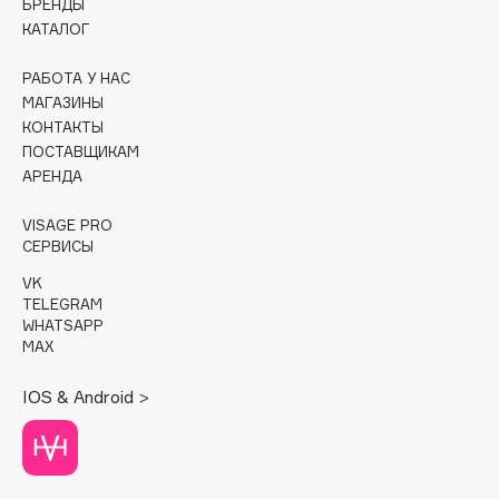
БРЕНДЫ
КАТАЛОГ
Cadence
Capelli Dorati
РАБОТА У НАС
МАГАЗИНЫ
Carbon Theory
КОНТАКТЫ
Carmex
ПОСТАВЩИКАМ
Carolina Herrera
АРЕНДА
Catrice
VISAGE PRO
Celimax
СЕРВИСЫ
Cettua
VK
Chupa Chups
TELEGRAM
Clarette
WHATSAPP
MAX
Clarins
Clarins Precious
НОВИНКА
IOS & Android >
Clinique
Clive Christian
Club De Nuit