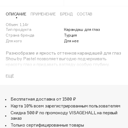
/128
Adele for you
Финал лета
Advante
/129
ЭКСКЛЮЗИВ
ОПИСАНИЕ
ПРИМЕНЕНИЕ
БРЕНД
СОСТАВ
1 АВГ - 31 АВГ
Aesop
126
Объем: 1,14г
Age Stop
Тип продукта
Карандаш для глаз
ЭКСКЛЮЗИВ
Страна бренда
Турция
AHFA Cosmetics
Для кого
Для нее
Ajmal
Разнообразие и яркость оттенков карандашей для глаз
Alix Avien
Show by Pastel позволяет выгодно подчеркивать
Allies of Skin
красоту глаз и придавать взгляду особую глубину.
AMAN
Легкое нанесение, насыщенные и яркие цвета добавят
макияжу глаз выразительности и привлекательности.
ЕЩЁ
Amina Daudova Brushes
Amouage
Amuleto Di Casa
Бесплатная доставка от 1500 ₽
Angiopharm
ЭКСКЛЮЗИВ
Карта 10% всем зарегистрированным пользователям
Annbeauty
Скидка 500 ₽ по промокоду VISAGEHALL на первый
заказ
Anua
Только сертифицированные товары
Apadent