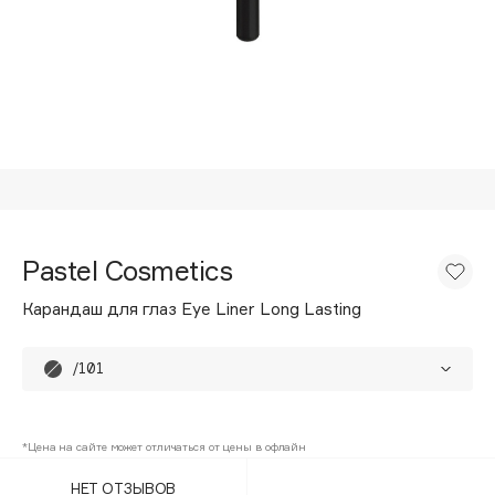
Подарки
Tom Ford
HFC
Для дома
Angiopharm
Техника
KIKO Milano
Estée Lauder
Clarins
0 - 9
Pastel Cosmetics
100BON
Карандаш для глаз Eye Liner Long Lasting
22|11
/101
A
/105
Acqua di Parma
*Цена на сайте может отличаться от цены в офлайн
/115
Acque di Italia
НЕТ ОТЗЫВОВ