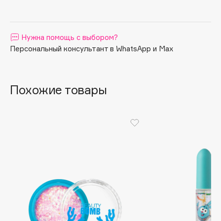
Apagard
Aravia Professional
Нужна помощь с выбором?
Arcadia
Персональный консультант в WhatsApp и Max
Archetype
Architect Demidoff
ARIVE MAKEUP
Похожие товары
Art&Fact
Art-Visage
Artdeco
Astra
Atelier Rebul
Augustinus Bader
Aveda
Avene