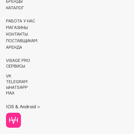
БРЕНДЫ
КАТАЛОГ
Cadence
Capelli Dorati
РАБОТА У НАС
МАГАЗИНЫ
Carbon Theory
КОНТАКТЫ
Carmex
ПОСТАВЩИКАМ
Carolina Herrera
АРЕНДА
Catrice
VISAGE PRO
Celimax
СЕРВИСЫ
Cettua
VK
Chupa Chups
TELEGRAM
Clarette
WHATSAPP
MAX
Clarins
Clarins Precious
IOS & Android >
Clinique
Clive Christian
Club De Nuit