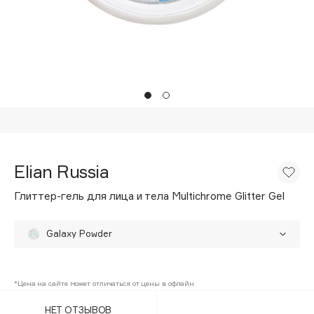
Подарки
Tom Ford
HFC
Для дома
Angiopharm
Техника
KIKO Milano
Estée Lauder
Clarins
0 - 9
Elian Russia
100BON
Глиттер-гель для лица и тела Multichrome Glitter Gel
22|11
Galaxy Powder
A
Supernova
Acqua di Parma
*Цена на сайте может отличаться от цены в офлайн
Acque di Italia
НЕТ ОТЗЫВОВ