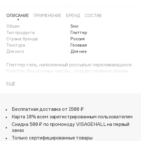
Adele for you
Финал лета
Advante
ЭКСКЛЮЗИВ
ОПИСАНИЕ
ПРИМЕНЕНИЕ
БРЕНД
СОСТАВ
1 АВГ - 31 АВГ
Aesop
Объем
5мл
Age Stop
Тип продукта
Глиттер
ЭКСКЛЮЗИВ
Страна бренда
Россия
AHFA Cosmetics
Текстура
Гелевая
Ajmal
Для кого
Для нее
Alix Avien
Глиттер-гель, наполненный россыпью переливающихся
Allies of Skin
блесток без крупных частиц, создает плавное сияние,
AMAN
напоминая звездное небо.
ЕЩЁ
Amina Daudova Brushes
Формула на гелевой основе равномерно
Amouage
распределяется, быстро фиксируется на коже и не
осыпается в течение всего дня.
Amuleto Di Casa
Бесплатная доставка от 1500 ₽
Angiopharm
ЭКСКЛЮЗИВ
Удобный формат глиттера позволяет наносить его на
Карта 10% всем зарегистрированным пользователям
любые участки лица и тела без необходимости
Annbeauty
Скидка 500 ₽ по промокоду VISAGEHALL на первый
использования дополнительных средств.
заказ
Anua
Только сертифицированные товары
Apadent