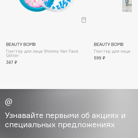
B
Babor
Baffy
Balmain Hair Couture
ЭКСКЛЮЗИВ
Banderas
BEAUTY BOMB
BEAUTY BOMB
Глиттер для лица Shimmy Yarr Face
Глиттер для лица С
Basicare
Glitter
599 ₽
Batiste
367 ₽
Beauty Bomb
Beauty Pati
Beautyblades
НОВИНКА
beautyblender
Bebble
Узнавайте первыми об акциях и
Beverly Hills Polo Club
специальных предложениях
Biodance
Bioderma