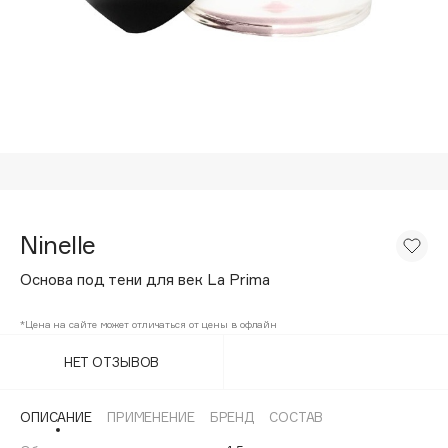
Подарки
Tom Ford
HFC
Для дома
Angiopharm
Техника
KIKO Milano
Estée Lauder
Clarins
0 - 9
Ninelle
100BON
Основа под тени для век La Prima
22|11
*Цена на сайте может отличаться от цены в офлайн
A
НЕТ ОТЗЫВОВ
Acqua di Parma
ОПИСАНИЕ
ПРИМЕНЕНИЕ
БРЕНД
СОСТАВ
Acque di Italia