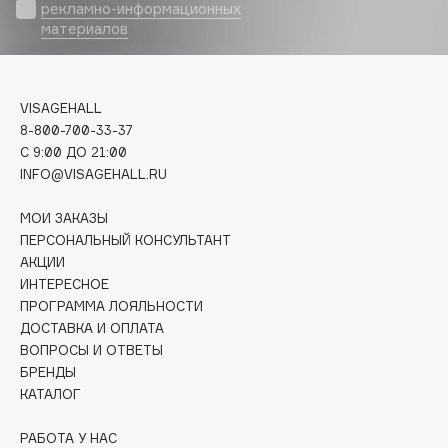
Biomed
рекламно-информационных
материалов
Biorepair
Blanx
Blistex
VISAGEHALL
BLOME
8-800-700-33-37
Boadicea The Victorious
C 9:00 ДО 21:00
Bobbi Brown
INFO@VISAGEHALL.RU
BOOMSHOP
МОИ ЗАКАЗЫ
BORK
ПЕРСОНАЛЬНЫЙ КОНСУЛЬТАНТ
Brunello Cucinelli
АКЦИИ
ИНТЕРЕСНОЕ
Bvlgari
ПРОГРАММА ЛОЯЛЬНОСТИ
by TERRY
ДОСТАВКА И ОПЛАТА
BY WISHTREND
ВОПРОСЫ И ОТВЕТЫ
Byredo
БРЕНДЫ
КАТАЛОГ
C
РАБОТА У НАС