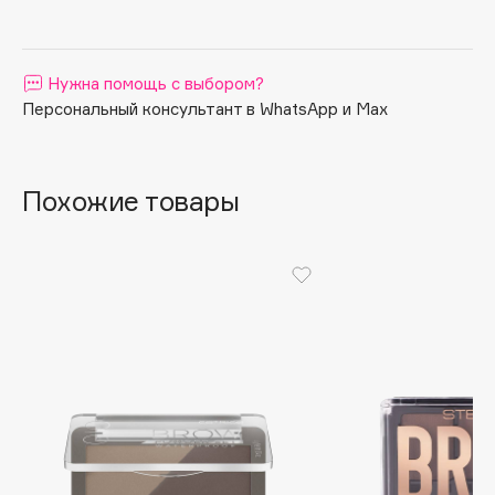
Apagard
Aravia Professional
Нужна помощь с выбором?
Arcadia
Персональный консультант в WhatsApp и Max
Archetype
Architect Demidoff
ARIVE MAKEUP
Похожие товары
Art&Fact
Art-Visage
Artdeco
Astra
Atelier Rebul
Augustinus Bader
Aveda
Avene