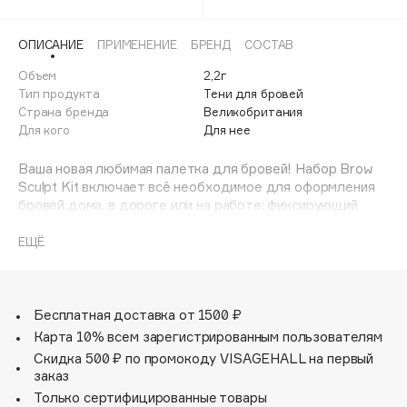
Adele for you
Финал лета
Advante
ЭКСКЛЮЗИВ
ОПИСАНИЕ
ПРИМЕНЕНИЕ
БРЕНД
СОСТАВ
1 АВГ - 31 АВГ
Aesop
Объем
2,2г
Age Stop
Тип продукта
Тени для бровей
ЭКСКЛЮЗИВ
Страна бренда
Великобритания
AHFA Cosmetics
Для кого
Для нее
Ajmal
Ваша новая любимая палетка для бровей! Набор Brow
Alix Avien
Sculpt Kit включает всё необходимое для оформления
Allies of Skin
бровей дома, в дороге или на работе: фиксирующий
AMAN
воск, тени, хайлайтер, щипчики, кисть и щёточку.
Комбинируя средства друг с другом, вы сможете
ЕЩЁ
Amina Daudova Brushes
добиться как естественного эффекта, так и четких,
Amouage
графичных контуров. Компактный формат, прекрасный
результат!
Amuleto Di Casa
Бесплатная доставка от 1500 ₽
Angiopharm
ЭКСКЛЮЗИВ
Карта 10% всем зарегистрированным пользователям
Annbeauty
Скидка 500 ₽ по промокоду VISAGEHALL на первый
заказ
Anua
Только сертифицированные товары
Apadent