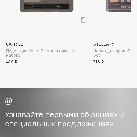
B
Babor
Baffy
Balmain Hair Couture
ЭКСКЛЮЗИВ
Banderas
CATRICE
STELLARY
Пудра для бровей водостойкая в
Набор для бровей Pro
Basicare
наборе
Set
Batiste
419 ₽
716 ₽
Beauty Bomb
Beauty Pati
Beautyblades
НОВИНКА
beautyblender
Bebble
Узнавайте первыми об акциях и
Beverly Hills Polo Club
специальных предложениях
Biodance
Bioderma