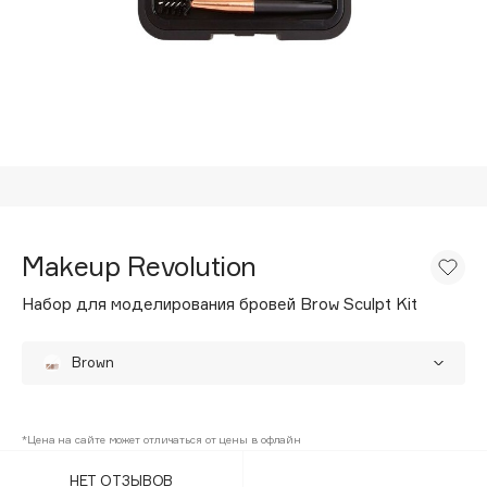
Подарки
Tom Ford
HFC
Для дома
Angiopharm
Техника
KIKO Milano
Estée Lauder
Clarins
0 - 9
Makeup Revolution
100BON
Набор для моделирования бровей Brow Sculpt Kit
22|11
Brown
A
Dark brown
35%
Acqua di Parma
*Цена на сайте может отличаться от цены в офлайн
Medium brown
Acque di Italia
НЕТ ОТЗЫВОВ