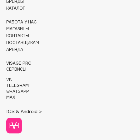
БРЕНДЫ
КАТАЛОГ
Cadence
Capelli Dorati
РАБОТА У НАС
МАГАЗИНЫ
Carbon Theory
КОНТАКТЫ
Carmex
ПОСТАВЩИКАМ
Carolina Herrera
АРЕНДА
Catrice
VISAGE PRO
Celimax
СЕРВИСЫ
Cettua
VK
Chupa Chups
TELEGRAM
Clarette
WHATSAPP
MAX
Clarins
Clarins Precious
НОВИНКА
IOS & Android >
Clinique
Clive Christian
Club De Nuit