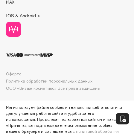
MAX
Deonica
Dessange
IOS & Android >
Dior
Divage
Dolce & Gabbana
Dolomit
Dorco
DP Daily Perfection
Dr. Vranjes Firenze
Оферта
Dr.Althea
Политика обработки персональных данных
ООО «Визаж косметикс» Все права защищены
Dr.Ceuracle
Dr.Jart+
DSD de Luxe
Мы используем файлы cookies и технологии веб-аналитики
для улучшения работы сайта и удобства его
Dyson
использования. Продолжая пользоваться сайтом и нажимая
«Принять», вы подтверждаете использование cookies
вашего браузера и соглашаетесь
с политикой обработки