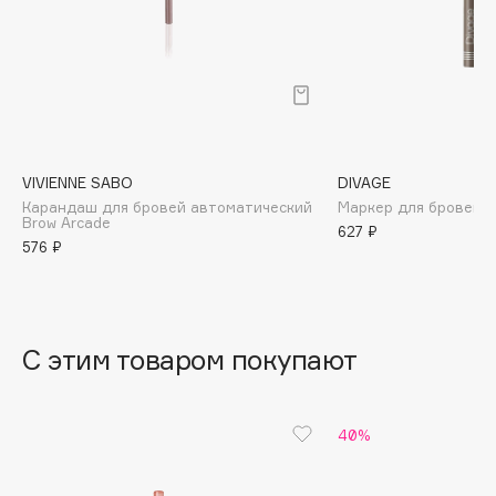
B
Babor
Baffy
Balmain Hair Couture
ЭКСКЛЮЗИВ
Banderas
VIVIENNE SABO
DIVAGE
Basicare
Карандаш для бровей автоматический
Маркер для бровей
Batiste
Brow Arcade
627 ₽
576 ₽
Beauty Bomb
Beauty Pati
Beautyblades
НОВИНКА
beautyblender
С этим товаром покупают
Bebble
Beverly Hills Polo Club
40%
Biodance
Bioderma