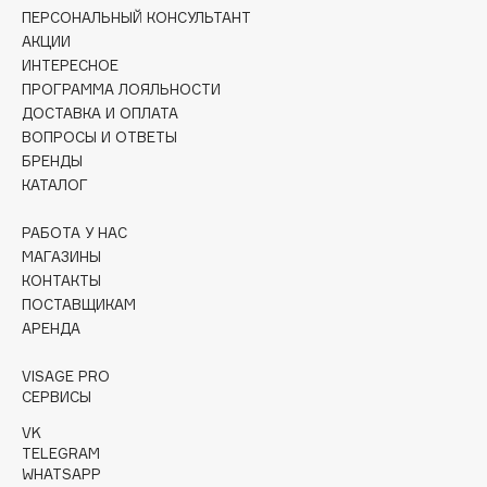
Collagenina
ПЕРСОНАЛЬНЫЙ КОНСУЛЬТАНТ
АКЦИИ
Consly
ИНТЕРЕСНОЕ
Corimo
ПРОГРАММА ЛОЯЛЬНОСТИ
CosRX
ДОСТАВКА И ОПЛАТА
Cottolina
ВОПРОСЫ И ОТВЕТЫ
БРЕНДЫ
Crescina
КАТАЛОГ
Cunzite
Curaprox
РАБОТА У НАС
МАГАЗИНЫ
КОНТАКТЫ
D
ПОСТАВЩИКАМ
АРЕНДА
d'Alba
VISAGE PRO
DABO
СЕРВИСЫ
DARLING*
VK
Darphin
TELEGRAM
WHATSAPP
Davines