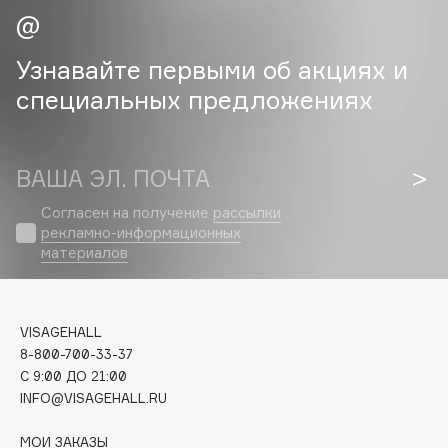
Cadence
Узнавайте первыми об акциях и
Capelli Dorati
специальных предложениях
Carbon Theory
Carmex
Carolina Herrera
ВАША ЭЛ. ПОЧТА
Catrice
Celimax
Согласен на получение
рассылки
рекламно-информационных
Cettua
материалов
Chupa Chups
Clarette
Clarins
VISAGEHALL
Clarins Precious
НОВИНКА
8-800-700-33-37
C 9:00 ДО 21:00
Clinique
INFO@VISAGEHALL.RU
Clive Christian
Club De Nuit
МОИ ЗАКАЗЫ