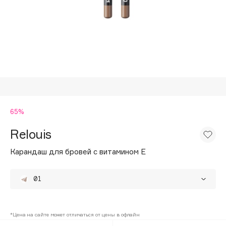
Подарки
Tom Ford
HFC
Для дома
Angiopharm
Техника
KIKO Milano
Estée Lauder
Clarins
0 - 9
65%
Relouis
100BON
22|11
Карандаш для бровей с витамином Е
01
A
02
65%
Acqua di Parma
*Цена на сайте может отличаться от цены в офлайн
Acque di Italia
03
65%