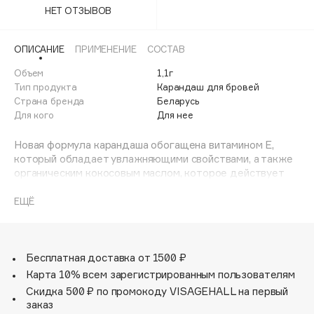
Adele for you
НЕТ ОТЗЫВОВ
04
65%
Финал лета
Advante
ЭКСКЛЮЗИВ
1 АВГ - 31 АВГ
05
65%
ОПИСАНИЕ
ПРИМЕНЕНИЕ
СОСТАВ
Aesop
Age Stop
Объем
1,1г
ЭКСКЛЮЗИВ
Тип продукта
Карандаш для бровей
AHFA Cosmetics
Страна бренда
Беларусь
Ajmal
Для кого
Для нее
Alix Avien
Новая формула карандаша обогащена витамином Е,
Allies of Skin
который обладает увлажняющими свойствами, а также
AMAN
органическим кокосовым маслом, которое действует
как бальзам: глубоко питает, предотвращает
Amina Daudova Brushes
обезвоживание, успокаивает.
ЕЩЁ
Amouage
Карандаш для бровей с витамином Е:
- 5 натуральных оттенков для любой девушки: от
Amuleto Di Casa
светлого холодного блонда до глубокого коричневого
Angiopharm
ЭКСКЛЮЗИВ
- текстура карандаша кремово-пудровая: карандаш
Бесплатная доставка от 1500 ₽
идеально наносится без пятен и скатывания
Annbeauty
Карта 10% всем зарегистрированным пользователям
- оптимальная мягкость текстуры: карандаш не слишком
Скидка 500 ₽ по промокоду VISAGEHALL на первый
Anua
мягкий, но и не слишком твёрдый, для создания
заказ
Apadent
идеальной формы