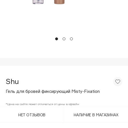
Подарки
Tom Ford
HFC
Для дома
Angiopharm
Техника
KIKO Milano
Estée Lauder
Clarins
0 - 9
100BON
Shu
22|11
Гель для бровей фиксирующий Misty-Fixation
A
*Цена на сайте может отличаться от цены в офлайн
НЕТ ОТЗЫВОВ
НАЛИЧИЕ В МАГАЗИНАХ
Acqua di Parma
Acque di Italia