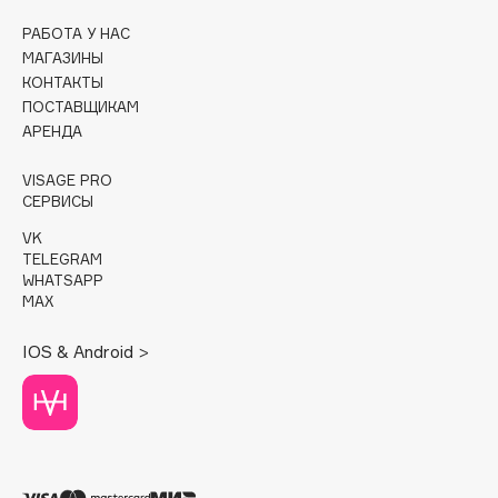
РАБОТА У НАС
Cadence
МАГАЗИНЫ
Capelli Dorati
КОНТАКТЫ
Carbon Theory
ПОСТАВЩИКАМ
АРЕНДА
Carmex
Carolina Herrera
VISAGE PRO
Catrice
СЕРВИСЫ
Celimax
VK
Cettua
TELEGRAM
WHATSAPP
Chupa Chups
MAX
Clarette
IOS & Android >
Clarins
Clarins Precious
НОВИНКА
Clinique
Clive Christian
Club De Nuit