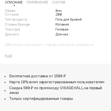
ОПИСАНИЕ
ПРИМЕНЕНИЕ
СОСТАВ
Adele for you
Финал лета
Advante
Объем
8мл
ЭКСКЛЮЗИВ
Оттенок
200
1 АВГ - 31 АВГ
Aesop
Тип продукта
Гель для бровей
Страна бренда
Испания
Age Stop
ЭКСКЛЮЗИВ
Текстура
Гелевая
AHFA Cosmetics
Для кого
Для нее
Ajmal
«Волосок к волоску» - так вы сможете уложить и
Alix Avien
зафиксировать свои даже самые непослушные и густые
Allies of Skin
брови. Гель быстро высыхает и сохраняет фиксацию
ЕЩЁ
надолго.
AMAN
Не содержит парабены.
Amina Daudova Brushes
Не тестируется на животных.
Amouage
Бесплатная доставка от 1500 ₽
Amuleto Di Casa
Карта 10% всем зарегистрированным пользователям
Скидка 500 ₽ по промокоду VISAGEHALL на первый
Angiopharm
ЭКСКЛЮЗИВ
заказ
Annbeauty
Только сертифицированные товары
Anua
Apadent