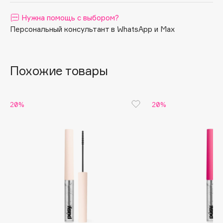
Apagard
Нужна помощь с выбором?
Aravia Professional
Персональный консультант в WhatsApp и Max
Arcadia
Archetype
Похожие товары
Architect Demidoff
ARIVE MAKEUP
Art&Fact
20%
20%
Art-Visage
Artdeco
Astra
Atelier Rebul
Augustinus Bader
Aveda
Avene