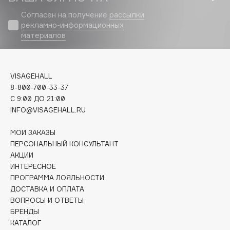
Biomed
Согласен на получение
рассылки
Biorepair
рекламно-информационных
Blanx
материалов
Blistex
BLOME
Boadicea The Victorious
VISAGEHALL
8-800-700-33-37
Bobbi Brown
C 9:00 ДО 21:00
BOOMSHOP
INFO@VISAGEHALL.RU
BORK
Brunello Cucinelli
МОИ ЗАКАЗЫ
ПЕРСОНАЛЬНЫЙ КОНСУЛЬТАНТ
Bvlgari
АКЦИИ
by TERRY
ИНТЕРЕСНОЕ
BY WISHTREND
ПРОГРАММА ЛОЯЛЬНОСТИ
ДОСТАВКА И ОПЛАТА
Byredo
ВОПРОСЫ И ОТВЕТЫ
БРЕНДЫ
КАТАЛОГ
C