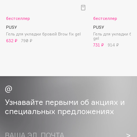
B
Babor
бестселлер
бестселлер
Baffy
PUSY
PUSY
Balmain Hair Couture
Гель для укладки бровей Brow fix gel
Гель для укладки бро
ЭКСКЛЮЗИВ
gel
632 ₽
790 ₽
Banderas
731 ₽
914 ₽
Basicare
Batiste
Beauty Bomb
Beauty Pati
Beautyblades
НОВИНКА
beautyblender
Узнавайте первыми об акциях и
Bebble
специальных предложениях
Beverly Hills Polo Club
Biodance
Bioderma
ВАША ЭЛ. ПОЧТА