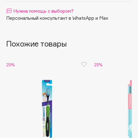
Apagard
Нужна помощь с выбором?
Aravia Professional
Персональный консультант в WhatsApp и Max
Arcadia
Archetype
Похожие товары
Architect Demidoff
ARIVE MAKEUP
Art&Fact
25%
25%
Art-Visage
Artdeco
Astra
Atelier Rebul
Augustinus Bader
Aveda
Avene