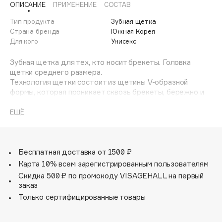
ОПИСАНИЕ
ПРИМЕНЕНИЕ
СОСТАВ
Adele for you
Финал лета
Advante
Тип продукта
Зубная щетка
ЭКСКЛЮЗИВ
Страна бренда
Южная Корея
1 АВГ - 31 АВГ
Aesop
Для кого
Унисекс
Age Stop
ЭКСКЛЮЗИВ
Зубная щетка для тех, кто носит брекеты. Головка
AHFA Cosmetics
щетки среднего размера.
Ajmal
Технология щетки состоит из щетины V-образной
формы, которая проникает сквозь брекеты, бережно и
Alix Avien
эффективно очищая зубы.
Allies of Skin
Спиральные щетинки способствуют эффективному
ЕЩЁ
AMAN
удалению зубного налета с поверхности зубов и линии
десен. Ультратонкие эластичные щетинки повышенной
Amina Daudova Brushes
прочности проникают вглубь пародонтального кармана
Amouage
обеспечивая максимальное очищение, надолго
Бесплатная доставка от 1500 ₽
сохраняет чистоту и свежесть полости рта.
Amuleto Di Casa
Карта 10% всем зарегистрированным пользователям
Чистые брекеты, чистые зубы!
Скидка 500 ₽ по промокоду VISAGEHALL на первый
Angiopharm
ЭКСКЛЮЗИВ
заказ
Annbeauty
Только сертифицированные товары
Anua
Apadent