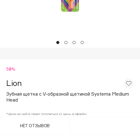
Подарки
Tom Ford
HFC
Для дома
Angiopharm
Техника
KIKO Milano
Estée Lauder
Clarins
0 - 9
50%
Lion
100BON
22|11
Зубная щетка с V-образной щетиной Systema Medium
Head
A
*Цена на сайте может отличаться от цены в офлайн
НЕТ ОТЗЫВОВ
Acqua di Parma
Acque di Italia