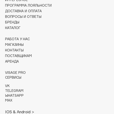
Collagenina
ПРОГРАММА ЛОЯЛЬНОСТИ
Consly
ДОСТАВКА И ОПЛАТА
ВОПРОСЫ И ОТВЕТЫ
Corimo
БРЕНДЫ
CosRX
КАТАЛОГ
Cottolina
Crescina
РАБОТА У НАС
МАГАЗИНЫ
Cunzite
КОНТАКТЫ
Curaprox
ПОСТАВЩИКАМ
АРЕНДА
D
VISAGE PRO
СЕРВИСЫ
d'Alba
VK
DABO
TELEGRAM
WHATSAPP
DARLING*
MAX
Darphin
Davines
IOS & Android >