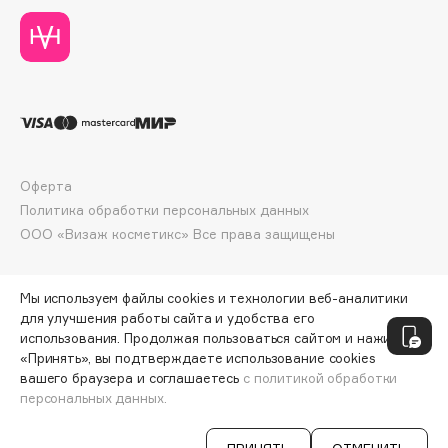
Deonica
Dessange
Dior
Divage
Dolce & Gabbana
Dolomit
Dorco
Оферта
Политика обработки персональных данных
DP Daily Perfection
ООО «Визаж косметикс» Все права защищены
Dr. Vranjes Firenze
Dr.Althea
Dr.Ceuracle
Мы используем файлы cookies и технологии веб-аналитики
для улучшения работы сайта и удобства его
Dr.Jart+
использования. Продолжая пользоваться сайтом и нажимая
DSD de Luxe
«Принять», вы подтверждаете использование cookies
вашего браузера и соглашаетесь
с политикой обработки
Dyson
персональных данных.
СООБЩИТЬ О ПОСТУПЛЕНИИ
299 ₽