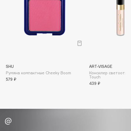
Biomed
Biorepair
Blanx
Blistex
BLOME
Boadicea The Victorious
Bobbi Brown
BOOMSHOP
SHU
ART-VISAGE
BORK
Румяна компактные Cheeky Boom
Консилер светоотра
Brunello Cucinelli
Touch
579 ₽
439 ₽
Bvlgari
by TERRY
BY WISHTREND
Byredo
C