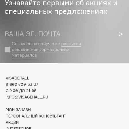
Узнавайте первыми об акциях и
специальных предложениях
Cadence
Capelli Dorati
Carbon Theory
ВАША ЭЛ. ПОЧТА
Carmex
Carolina Herrera
Согласен на получение
рассылки
рекламно-информационных
Catrice
материалов
Celimax
Cettua
Chupa Chups
VISAGEHALL
Clarette
8-800-700-33-37
C 9:00 ДО 21:00
Clarins
INFO@VISAGEHALL.RU
Clarins Precious
НОВИНКА
Clinique
МОИ ЗАКАЗЫ
ПЕРСОНАЛЬНЫЙ КОНСУЛЬТАНТ
Clive Christian
АКЦИИ
Club De Nuit
ИНТЕРЕСНОЕ