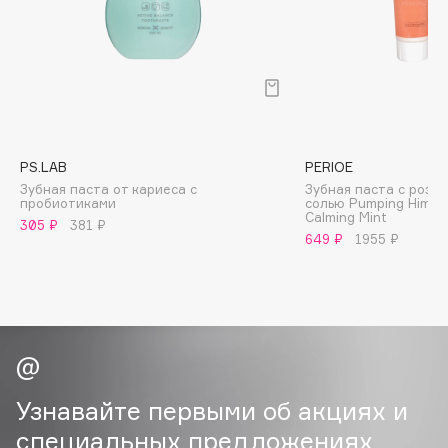
B
Babor
Baffy
Balmain Hair Couture
ЭКСКЛЮЗИВ
Banderas
PS.LAB
PERIOE
Basicare
Зубная паста от кариеса с
Зубная паста с розо
Batiste
пробиотиками
солью Pumping Himalay
Calming Mint
305 ₽
381 ₽
Beauty Bomb
649 ₽
1955 ₽
Beauty Pati
Beautyblades
НОВИНКА
beautyblender
Bebble
Beverly Hills Polo Club
Biodance
Узнавайте первыми об акциях и
Bioderma
специальных предложениях