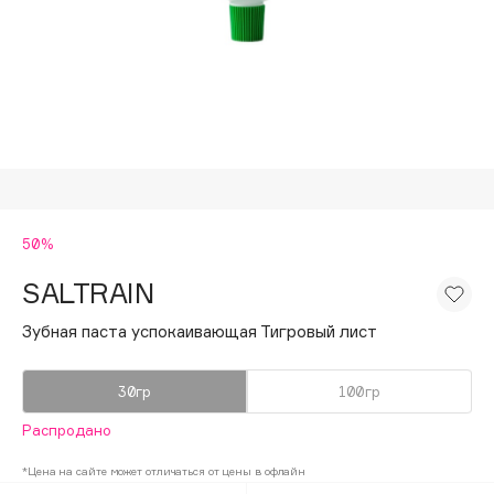
Подарки
Tom Ford
HFC
Для дома
Angiopharm
Техника
KIKO Milano
Estée Lauder
Clarins
0 - 9
50%
SALTRAIN
100BON
22|11
Зубная паста успокаивающая Тигровый лист
30гр
100гр
A
Распродано
Acqua di Parma
*Цена на сайте может отличаться от цены в офлайн
Acque di Italia