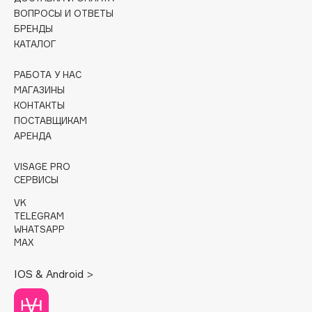
ВОПРОСЫ И ОТВЕТЫ
Cadence
БРЕНДЫ
КАТАЛОГ
Capelli Dorati
Carbon Theory
РАБОТА У НАС
Carmex
МАГАЗИНЫ
Carolina Herrera
КОНТАКТЫ
ПОСТАВЩИКАМ
Catrice
АРЕНДА
Celimax
Cettua
VISAGE PRO
СЕРВИСЫ
Chupa Chups
Clarette
VK
TELEGRAM
Clarins
WHATSAPP
Clarins Precious
MAX
НОВИНКА
Clinique
IOS & Android >
Clive Christian
Club De Nuit