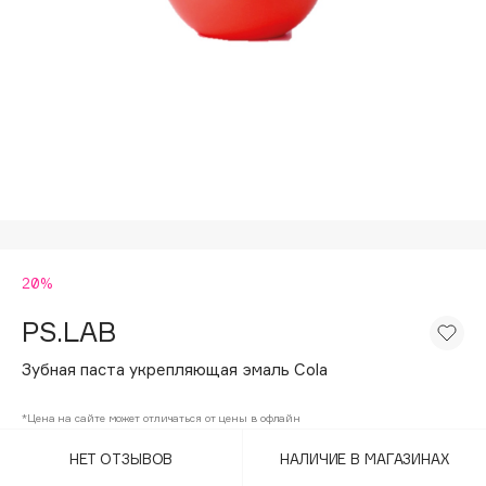
Подарки
Tom Ford
HFC
Для дома
Angiopharm
Техника
KIKO Milano
Estée Lauder
Clarins
0 - 9
20%
100BON
22|11
PS.LAB
Зубная паста укрепляющая эмаль Cola
A
*Цена на сайте может отличаться от цены в офлайн
Acqua di Parma
НЕТ ОТЗЫВОВ
НАЛИЧИЕ В МАГАЗИНАХ
Acque di Italia