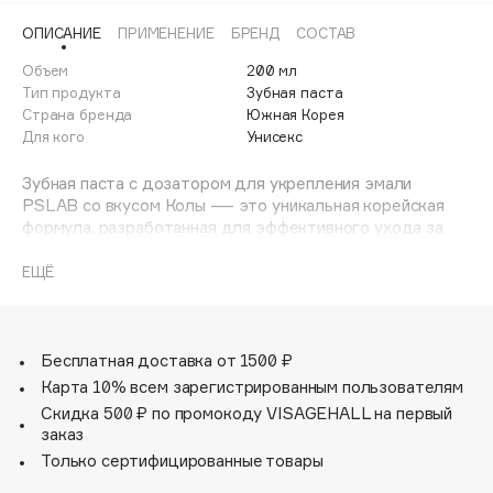
Adele for you
ОПИСАНИЕ
ПРИМЕНЕНИЕ
БРЕНД
СОСТАВ
Финал лета
Advante
ЭКСКЛЮЗИВ
Объем
200 мл
1 АВГ - 31 АВГ
Aesop
Тип продукта
Зубная паста
Age Stop
Страна бренда
Южная Корея
ЭКСКЛЮЗИВ
Для кого
Унисекс
AHFA Cosmetics
Ajmal
Зубная паста с дозатором для укрепления эмали
PSLAB со вкусом Колы — это уникальная корейская
Alix Avien
формула, разработанная для эффективного ухода за
Allies of Skin
полостью рта. Она идеально подходит для людей с
AMAN
чувствительными зубами и предназначена для
ЕЩЁ
укрепления эмали, защиты от кариеса и налета.
Amina Daudova Brushes
Почему стоит выбрать зубную пасту PSLAB?
Amouage
• Корейская формула. Паста разработана с
использованием передовых корейских технологий,
Бесплатная доставка от 1500 ₽
Amuleto Di Casa
которые обеспечивают максимальный эффект при
Карта 10% всем зарегистрированным пользователям
Angiopharm
ЭКСКЛЮЗИВ
минимальном воздействии на эмаль.
Скидка 500 ₽ по промокоду VISAGEHALL на первый
• Укрепление эмали. Благодаря высокому содержанию
Annbeauty
заказ
фтора и кальция, паста помогает укрепить эмаль и
Anua
Только сертифицированные товары
сделать зубы более устойчивыми к внешним
Apadent
воздействиям.