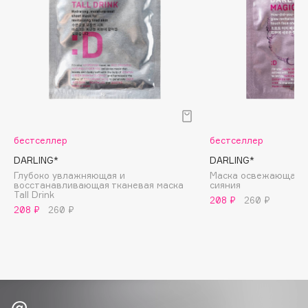
Biomed
Biorepair
Blanx
Blistex
BLOME
Boadicea The Victorious
Bobbi Brown
BOOMSHOP
бестселлер
бестселлер
BORK
DARLING*
DARLING*
Глубоко увлажняющая и
Маска освежающая с
Brunello Cucinelli
восстанавливающая тканевая маска
cияния
Tall Drink
Bvlgari
208 ₽
260 ₽
208 ₽
260 ₽
by TERRY
BY WISHTREND
Byredo
C