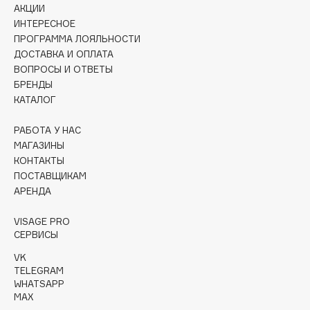
АКЦИИ
Collagenina
ИНТЕРЕСНОЕ
Consly
ПРОГРАММА ЛОЯЛЬНОСТИ
Corimo
ДОСТАВКА И ОПЛАТА
CosRX
ВОПРОСЫ И ОТВЕТЫ
БРЕНДЫ
Cottolina
КАТАЛОГ
Crescina
Cunzite
РАБОТА У НАС
Curaprox
МАГАЗИНЫ
КОНТАКТЫ
ПОСТАВЩИКАМ
D
АРЕНДА
VISAGE PRO
d'Alba
СЕРВИСЫ
DABO
VK
DARLING*
TELEGRAM
Darphin
WHATSAPP
MAX
Davines