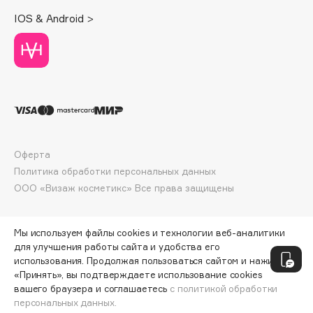
Deonica
IOS & Android >
Dessange
Dior
Divage
Dolce & Gabbana
Dolomit
Dorco
DP Daily Perfection
Оферта
Dr. Vranjes Firenze
Политика обработки персональных данных
Dr.Althea
ООО «Визаж косметикс» Все права защищены
Dr.Ceuracle
Dr.Jart+
Мы используем файлы cookies и технологии веб-аналитики
DSD de Luxe
для улучшения работы сайта и удобства его
использования. Продолжая пользоваться сайтом и нажимая
Dyson
«Принять», вы подтверждаете использование cookies
вашего браузера и соглашаетесь
с политикой обработки
персональных данных.
ДОБАВИТЬ В КОРЗИНУ
298 ₽
372 ₽