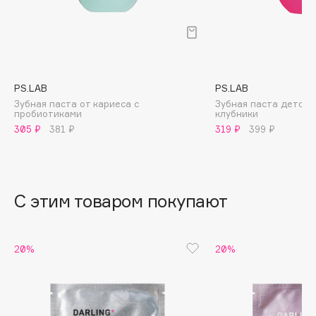
B
Babor
Baffy
Balmain Hair Couture
ЭКСКЛЮЗИВ
PS.LAB
PS.LAB
Banderas
Зубная паста от кариеса с
Зубная паста детска
пробиотиками
клубники
Basicare
305 ₽
381 ₽
319 ₽
399 ₽
Batiste
Beauty Bomb
Beauty Pati
С этим товаром покупают
Beautyblades
НОВИНКА
beautyblender
Bebble
20%
20%
Beverly Hills Polo Club
Biodance
Bioderma