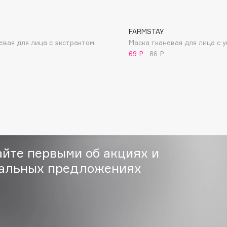
FARMSTAY
евая для лица с экстрактом
Маска тканевая для лица с у
69 ₽
86 ₽
Consly
Corimo
CosRX
Cottolina
Crescina
айте первыми об акциях и
Cunzite
Curaprox
альных предложениях