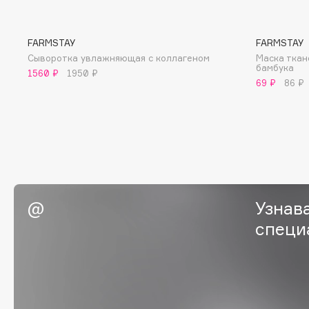
BLOME
FARMSTAY
FARMSTAY
Сыворотка увлажняющая с коллагеном
Маска ткан
бамбука
C
1560 ₽
1950 ₽
69 ₽
86 ₽
Cadence
Chupa Chups
Capelli Dorati
Clarette
Carbon Theory
Clarins
Carmex
Clarins Precious
Carolina Herrera
Clinique
Узнав
Catrice
Clive Christian
Celimax
Club De Nuit
специ
Cettua
Collagenina