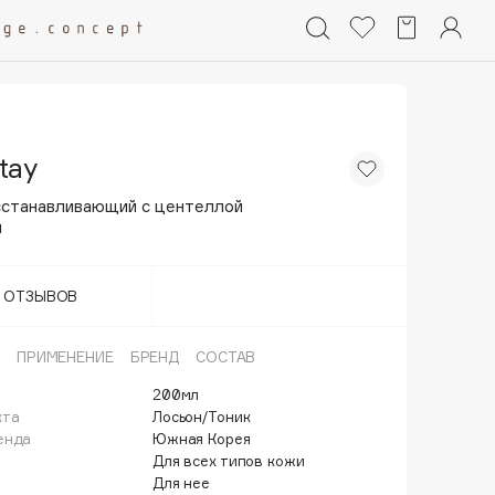
tay
сстанавливающий с центеллой
й
Т ОТЗЫВОВ
ПРИМЕНЕНИЕ
БРЕНД
СОСТАВ
200мл
кта
Лосьон/Тоник
енда
Южная Корея
Для всех типов кожи
Для нее