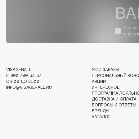
D
ВА
d'Alba
Dior
DABO
Divage
Согла
DARLING*
Dolce & Gabbana
инфор
Darphin
Dolomit
Davines
Dorco
Deonica
DP Daily Perfection
Dessange
Dr. Vranjes Firenze
VISAGEHALL
МОИ ЗАКАЗЫ
8-800-700-33-37
ПЕРСОНАЛЬНЫЙ КОНС
C 9:00 ДО 21:00
АКЦИИ
INFO@VISAGEHALL.RU
ИНТЕРЕСНОЕ
ПРОГРАММА ЛОЯЛЬН
E
ДОСТАВКА И ОПЛАТА
ВОПРОСЫ И ОТВЕТЫ
БРЕНДЫ
Eat My
Ella Bartsueva Brushes
КАТАЛОГ
Ecolatier
EMBRACE Haircare
Ecotools
Emmanuelle Jane
EGG
Enough