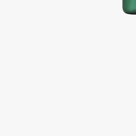
Подарки
0 - 9
Для дома
100BON
22|11
Техника
A
Acqua di Parma
Amina Daudova Brushes
Acque di Italia
Amouage
Adele for you
Amuleto Di Casa
Advante
Angiopharm
ЭКСКЛЮЗИВ
ЭКСКЛЮЗИВ
Aesop
Annbeauty
Age Stop
Anua
ЭКСКЛЮЗИВ
Apadent
AHFA Cosmetics
Apagard
Ajmal