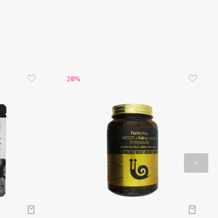
 и эластина и обеспечивает клеточное
е.
увеличивает производство коллагена и
в коже, эффективно борется с морщинами.
20%