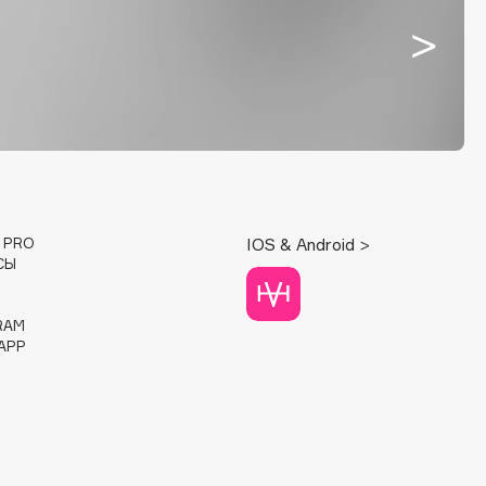
E PRO
IOS & Android >
СЫ
RAM
APP