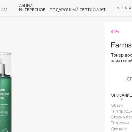
АКЦИИ
НКИ
ИНТЕРЕСНОЕ
ПОДАРОЧНЫЙ СЕРТИФИКАТ
45%
P
Q
R
S
T
U
V
W
Y
Z
А - Я
Farms
Тонер во
азиатско
НЕ
Angiopharm
KIKO Milano
ОПИСАНИЕ
Estée Lauder
Объем
Clarins
Тип проду
Страна бр
Тип кожи
Для кого