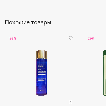
Aravia Professional
Alix Avien
Arcadia
Allies of Skin
Archetype
AMAN
Похожие товары
B
20%
20%
Babor
beautyblender
Baffy
Bebble
Balmain Hair Couture
Beverly Hills Polo Club
ЭКСКЛЮЗИВ
Biodance
Banderas
Bioderma
Basicare
Biomed
Batiste
Biorepair
Beauty Bomb
Blanx
Beauty Pati
Blistex
Beautyblades
НОВИНКА