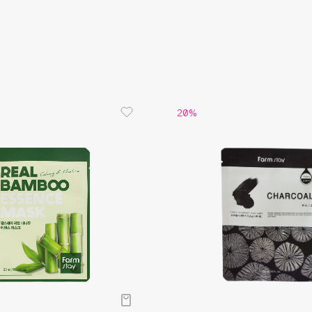
Aveda
коллагена
обновлени
Avene
Аденозин 
эластина 
20%
Boadicea The Victorious
Bobbi Brown
BOOMSHOP
BORK
Brunello Cucinelli
Bvlgari
by TERRY
BY WISHTREND
Byredo