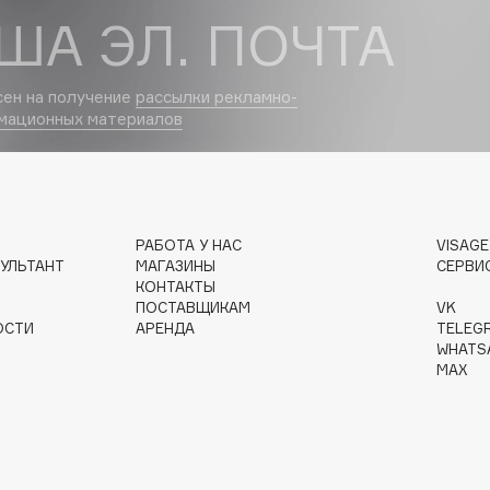
ША ЭЛ. ПОЧТА
Dr.Althea
Dr.Ceuracle
сен на получение
рассылки рекламно-
Dr.Jart+
мационных материалов
DSD de Luxe
Dyson
РАБОТА У НАС
VISAG
УЛЬТАНТ
МАГАЗИНЫ
СЕРВИ
КОНТАКТЫ
ПОСТАВЩИКАМ
VK
ОСТИ
АРЕНДА
TELEG
WHATS
MAX
Estée Lauder
Etat Pur
Etude House
Etude organix