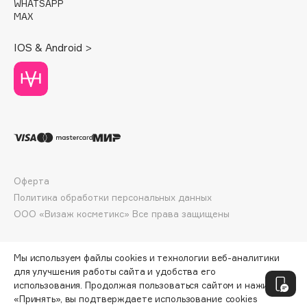
WHATSAPP
Deonica
MAX
Dessange
IOS & Android >
Dior
Divage
Dolce & Gabbana
Dolomit
Dorco
DP Daily Perfection
Dr. Vranjes Firenze
Оферта
Dr.Althea
Политика обработки персональных данных
Dr.Ceuracle
ООО «Визаж косметикс» Все права защищены
Dr.Jart+
DSD de Luxe
Мы используем файлы cookies и технологии веб-аналитики
Dyson
для улучшения работы сайта и удобства его
использования. Продолжая пользоваться сайтом и нажимая
«Принять», вы подтверждаете использование cookies