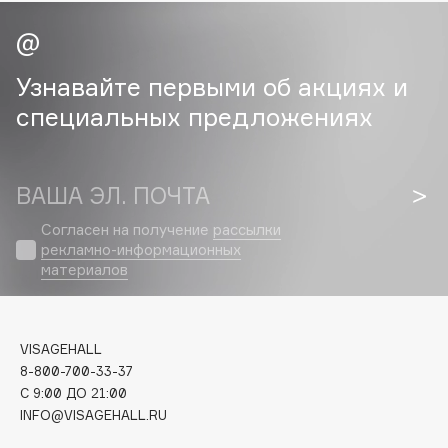
Cadence
Capelli Dorati
Узнавайте первыми об акциях и
Carbon Theory
специальных предложениях
Carmex
Carolina Herrera
Catrice
ВАША ЭЛ. ПОЧТА
Celimax
Согласен на получение
рассылки
Cettua
рекламно-информационных
Chupa Chups
материалов
Clarette
Clarins
Clarins Precious
VISAGEHALL
НОВИНКА
8-800-700-33-37
Clinique
C 9:00 ДО 21:00
Clive Christian
INFO@VISAGEHALL.RU
Club De Nuit