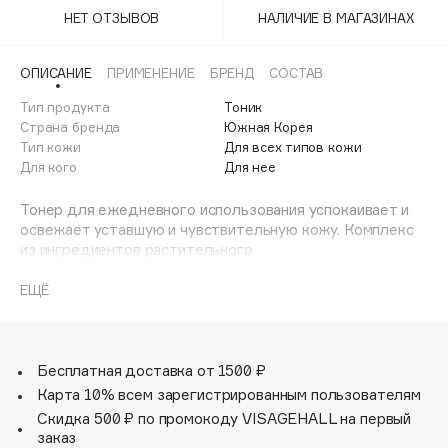
Adele for you
НЕТ ОТЗЫВОВ
НАЛИЧИЕ В МАГАЗИНАХ
Финал лета
Advante
ЭКСКЛЮЗИВ
1 АВГ - 31 АВГ
Aesop
ОПИСАНИЕ
ПРИМЕНЕНИЕ
БРЕНД
СОСТАВ
Age Stop
Тип продукта
ЭКСКЛЮЗИВ
Тоник
Страна бренда
Южная Корея
AHFA Cosmetics
Тип кожи
Для всех типов кожи
Ajmal
Для кого
Для нее
Alix Avien
Тонер для ежедневного использования успокаивает и
Allies of Skin
освежает уставшую и чувствительную кожу. Комплекс
AMAN
из ингредиентов растительного
происхождения:экстракт итальянского белого
Amina Daudova Brushes
трюфеля, центеллы азиатской, чайного дерева, а также
ЕЩЁ
Amouage
гиалуроновая
Amuleto Di Casa
кислота эффективно увлажняют кожу, помогают
удалить остатки загрязнений и омертвевшие клетки,
Angiopharm
ЭКСКЛЮЗИВ
бережно завершить этап очищения и подготовить кожу
Бесплатная доставка от 1500 ₽
Annbeauty
к следующему этапу. Не содержит искусственных
Карта 10% всем зарегистрированным пользователям
ароматизаторов и синтетических красителей.
Anua
Скидка 500 ₽ по промокоду VISAGEHALL на первый
Протестирован на чувствительной коже. Для всех типов
заказ
Apadent