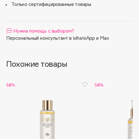
кожи. Не тестируется на животных. Vegan продукт.
Только сертифицированные товары
Apagard
Aravia Professional
Arcadia
Нужна помощь с выбором?
Archetype
Персональный консультант в WhatsApp и Max
Architect Demidoff
ARIVE MAKEUP
Art&Fact
Похожие товары
Art-Visage
Artdeco
50%
50%
Astra
Atelier Rebul
Augustinus Bader
Aveda
Avene