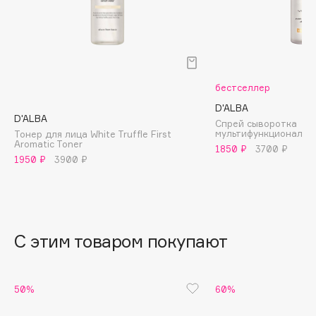
B
Babor
Baffy
Balmain Hair Couture
ЭКСКЛЮЗИВ
бестселлер
Banderas
D'ALBA
D'ALBA
Basicare
Спрей сыворотка
мультифункциональн
Тонер для лица White Truffle First
Batiste
Aromatic Toner
1850 ₽
3700 ₽
Beauty Bomb
1950 ₽
3900 ₽
Beauty Pati
Beautyblades
НОВИНКА
beautyblender
С этим товаром покупают
Bebble
Beverly Hills Polo Club
Biodance
50%
60%
Bioderma