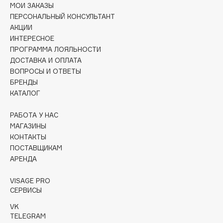
МОИ ЗАКАЗЫ
Collagenina
ПЕРСОНАЛЬНЫЙ КОНСУЛЬТАНТ
Consly
АКЦИИ
Corimo
ИНТЕРЕСНОЕ
CosRX
ПРОГРАММА ЛОЯЛЬНОСТИ
ДОСТАВКА И ОПЛАТА
Cottolina
ВОПРОСЫ И ОТВЕТЫ
Crescina
БРЕНДЫ
Cunzite
КАТАЛОГ
Curaprox
РАБОТА У НАС
МАГАЗИНЫ
D
КОНТАКТЫ
ПОСТАВЩИКАМ
АРЕНДА
d'Alba
DABO
VISAGE PRO
DARLING*
СЕРВИСЫ
Darphin
VK
TELEGRAM
Davines