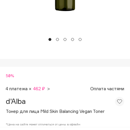
Подарки
Tom Ford
HFC
Для дома
Angiopharm
Техника
KIKO Milano
Estée Lauder
Clarins
0 - 9
50%
100BON
22|11
4 платежа ×
462 ₽
>
Оплата частями
d'Alba
A
Тонер для лица Mild Skin Balancing Vegan Toner
Acqua di Parma
*Цена на сайте может отличаться от цены в офлайн
Acque di Italia