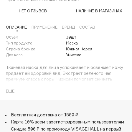
Adele for you
Финал лета
НЕТ ОТЗЫВОВ
НАЛИЧИЕ В МАГАЗИНАХ
Advante
ЭКСКЛЮЗИВ
1 АВГ - 31 АВГ
Aesop
ОПИСАНИЕ
ПРИМЕНЕНИЕ
БРЕНД
СОСТАВ
Age Stop
ЭКСКЛЮЗИВ
Объем
30шт
AHFA Cosmetics
Тип продукта
Маска
Ajmal
Страна бренда
Южная Корея
Для кого
Унисекс
Alix Avien
Allies of Skin
Тканевая маска для лица успокаивает и освежает кожу,
AMAN
придает ей здоровый вид. Экстракт зеленого чая
премиум-класса с горы Чирисан помогает снижать
Amina Daudova Brushes
чувствительность и чувство дискомфорта.
Amouage
Экстракт чайного дерева обладает
ЕЩЁ
восстанавливающим свойством. Экстракты 5 ягод
Amuleto Di Casa
убирают следы усталости и тусклости.
Angiopharm
ЭКСКЛЮЗИВ
Подходит на каждый день.
Annbeauty
В упаковке 30 штук.
Бесплатная доставка от 1500 ₽
Карта 10% всем зарегистрированным пользователям
Anua
Скидка 500 ₽ по промокоду VISAGEHALL на первый
Apadent