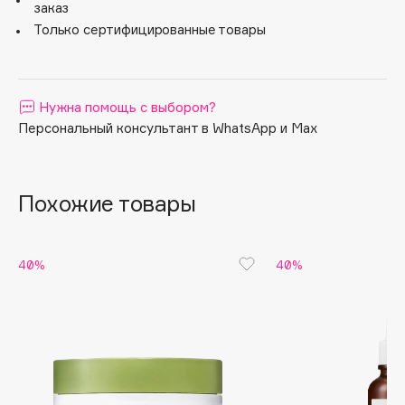
заказ
Apagard
Только сертифицированные товары
Aravia Professional
Arcadia
Archetype
Нужна помощь с выбором?
Architect Demidoff
Персональный консультант в WhatsApp и Max
ARIVE MAKEUP
Art&Fact
Похожие товары
Art-Visage
Artdeco
Astra
40%
40%
Atelier Rebul
Augustinus Bader
Aveda
Avene