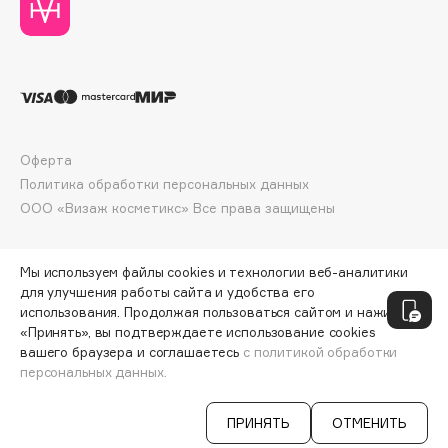
Collagenina
Consly
Corimo
CosRX
Cottolina
Crescina
Оферта
Cunzite
Политика обработки персональных данных
Curaprox
ООО «Визаж косметикс» Все права защищены
D
Мы используем файлы cookies и технологии веб-аналитики
для улучшения работы сайта и удобства его
использования. Продолжая пользоваться сайтом и нажимая
d'Alba
«Принять», вы подтверждаете использование cookies
DABO
вашего браузера и соглашаетесь
с политикой обработки
персональных данных.
DARLING*
ДОБАВИТЬ В КОРЗИНУ
2138 ₽
3564 ₽
Darphin
ПРИНЯТЬ
ОТМЕНИТЬ
Davines