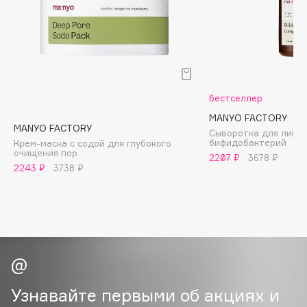
B
Babor
Baffy
Balmain Hair Couture
ЭКСКЛЮЗИВ
Banderas
бестселлер
Basicare
MANYO FACTORY
MANYO FACTORY
Сыворотка для лица 
Batiste
бифидобактерий
Крем-маска с содой для глубокого
очищения пор
Beauty Bomb
2207 ₽
3678 ₽
2243 ₽
3738 ₽
Beauty Pati
Beautyblades
НОВИНКА
beautyblender
Bebble
Beverly Hills Polo Club
Biodance
Узнавайте первыми об акциях и
Bioderma