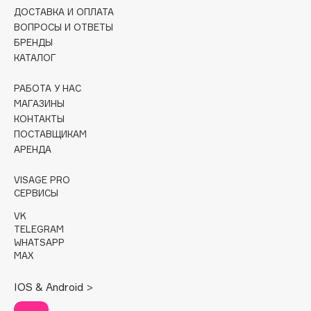
ДОСТАВКА И ОПЛАТА
Cadence
ВОПРОСЫ И ОТВЕТЫ
БРЕНДЫ
Capelli Dorati
КАТАЛОГ
Carbon Theory
Carmex
РАБОТА У НАС
Carolina Herrera
МАГАЗИНЫ
КОНТАКТЫ
Catrice
ПОСТАВЩИКАМ
Celimax
АРЕНДА
Cettua
VISAGE PRO
Chupa Chups
СЕРВИСЫ
Clarette
VK
Clarins
TELEGRAM
Clarins Precious
WHATSAPP
MAX
Clinique
Clive Christian
IOS & Android >
Club De Nuit