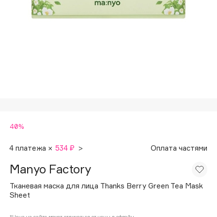
Подарки
Tom Ford
HFC
Для дома
Angiopharm
Техника
KIKO Milano
Estée Lauder
Clarins
0 - 9
40%
100BON
22|11
4 платежа ×
534 ₽
>
Оплата частями
Manyo Factory
A
Тканевая маска для лица Thanks Berry Green Tea Mask
Sheet
Acqua di Parma
Acque di Italia
*Цена на сайте может отличаться от цены в офлайн