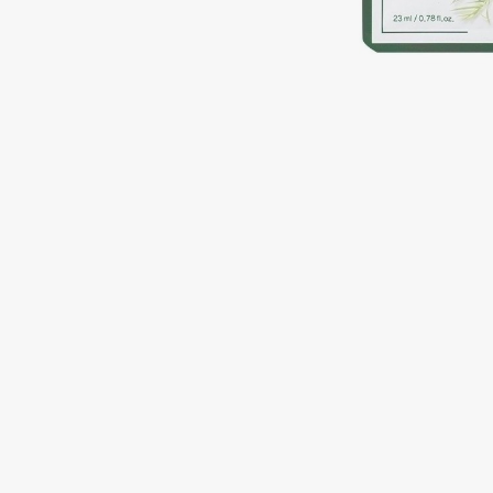
Подарки
0 - 9
Для дома
100BON
22|11
Техника
A
Acqua di Parma
Amina Daudova Brushes
Acque di Italia
Amouage
Adele for you
Amuleto Di Casa
Advante
Angiopharm
ЭКСКЛЮЗИВ
ЭКСКЛЮЗИВ
Aesop
Annbeauty
Age Stop
Anua
ЭКСКЛЮЗИВ
Apadent
AHFA Cosmetics
Apagard
Ajmal