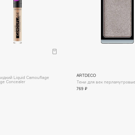
Dr.Althea
Dr.Ceuracle
Dr.Jart+
DSD de Luxe
Dyson
р
ARTDECO
идкий Liquid Camouflage
ge Concealer
Тени для век перламутровы
769 ₽
Estrâde
Estée Lauder
Etat Pur
Etude House