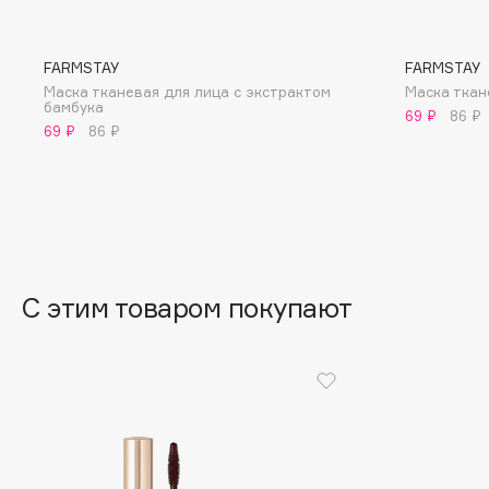
BLOME
FARMSTAY
FARMSTAY
Маска тканевая для лица с экстрактом
Маска ткан
бамбука
C
69 ₽
86 ₽
69 ₽
86 ₽
Cadence
Chupa Chups
Capelli Dorati
Clarette
Carbon Theory
Clarins
Carmex
Clarins Precious
НОВИНКА
Carolina Herrera
Clinique
С этим товаром покупают
Catrice
Clive Christian
Celimax
Club De Nuit
Cettua
Collagenina