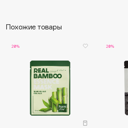
Aravia Professional
Alix Avien
Arcadia
Allies of Skin
Archetype
AMAN
Похожие товары
B
20%
20%
Babor
beautyblender
Baffy
Bebble
Balmain Hair Couture
Beverly Hills Polo Club
ЭКСКЛЮЗИВ
Biodance
Banderas
Bioderma
Basicare
Biomed
Batiste
Biorepair
Beauty Bomb
Blanx
Beauty Pati
Blistex
Beautyblades
НОВИНКА