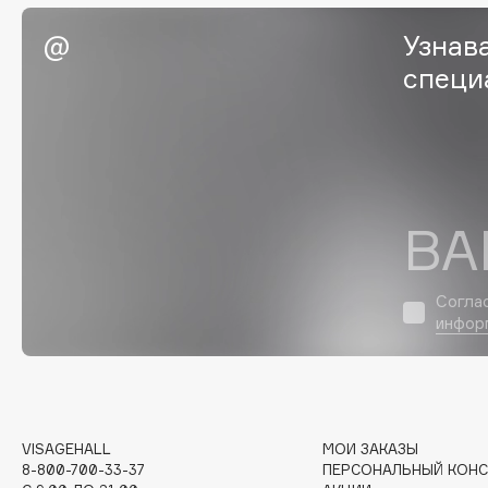
Eigshow
EpilProfi
Узнав
Elemis
Erborian
специ
Elian Russia
Essence
Elie Saab
Essential Parfums Paris
ВА
F
FANE
Flipper
Согла
Farmstay
FLOEMA
инфор
Felce Azzurra
Floraïku
Fillerina
Forlle'd
ЭКСКЛЮЗИВ
Fiona Franchimon
VISAGEHALL
МОИ ЗАКАЗЫ
8-800-700-33-37
ПЕРСОНАЛЬНЫЙ КОНС