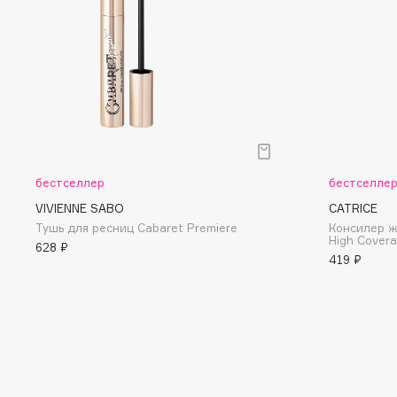
D
d'Alba
Dior
DABO
Divage
DARLING*
Dolce & Gabbana
Darphin
Dolomit
Davines
Dorco
Deonica
DP Daily Perfection
бестселлер
бестселле
Dessange
Dr. Vranjes Firenze
VIVIENNE SABO
CATRICE
Тушь для ресниц Cabaret Premiere
Консилер ж
High Covera
628 ₽
419 ₽
E
Eat My
Ella Bartsueva Brushes
Ecolatier
EMBRACE Haircare
Ecotools
Emmanuelle Jane
EGIA
Enough