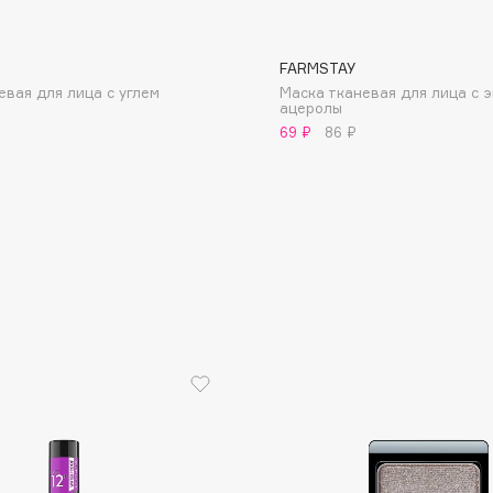
FARMSTAY
евая для лица с углем
Маска тканевая для лица с 
ацеролы
69 ₽
86 ₽
Consly
Corimo
CosRX
Cottolina
Crescina
Cunzite
Curaprox