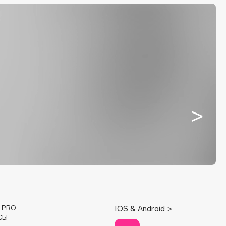
E PRO
IOS & Android >
СЫ