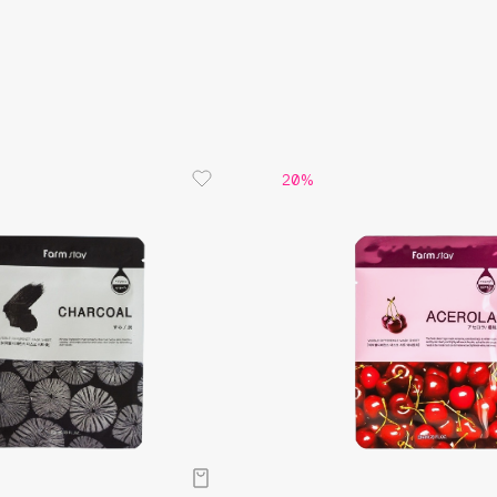
Aveda
Avene
20%
Boadicea The Victorious
Bobbi Brown
BOOMSHOP
BORK
Brunello Cucinelli
Bvlgari
by TERRY
BY WISHTREND
Byredo