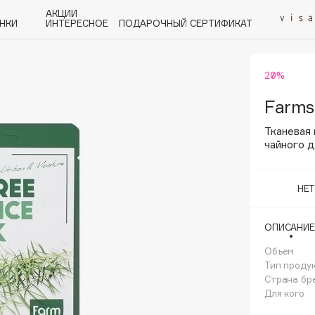
АКЦИИ
НКИ
ИНТЕРЕСНОЕ
ПОДАРОЧНЫЙ СЕРТИФИКАТ
20%
P
Q
R
S
T
U
V
W
Y
Z
А - Я
Farms
Тканевая 
чайного 
НЕ
Angiopharm
KIKO Milano
ОПИСАНИЕ
Estée Lauder
Объем
Clarins
Тип проду
Страна бр
Для кого