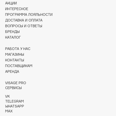
АКЦИИ
Collagenina
ИНТЕРЕСНОЕ
Consly
ПРОГРАММА ЛОЯЛЬНОСТИ
Corimo
ДОСТАВКА И ОПЛАТА
CosRX
ВОПРОСЫ И ОТВЕТЫ
БРЕНДЫ
Cottolina
КАТАЛОГ
Crescina
Cunzite
РАБОТА У НАС
Curaprox
МАГАЗИНЫ
КОНТАКТЫ
ПОСТАВЩИКАМ
D
АРЕНДА
VISAGE PRO
d'Alba
СЕРВИСЫ
DABO
VK
DARLING*
TELEGRAM
Darphin
WHATSAPP
MAX
Davines