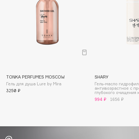
Biomed
Biorepair
Blanx
Blistex
BLOME
Boadicea The Victorious
Bobbi Brown
BOOMSHOP
BORK
TONKA PERFUMES MOSCOW
SHARY
Brunello Cucinelli
Гель для душа Lure by Mira
Гель-масло гидрофил
антивозрастное с п
Bvlgari
3250 ₽
глубокого очищения 
by TERRY
994 ₽
1656 ₽
BY WISHTREND
Byredo
C