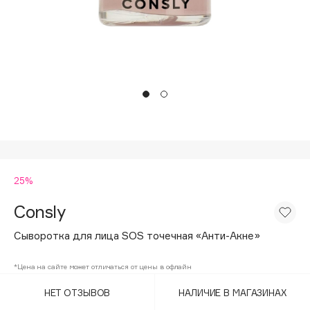
Подарки
Tom Ford
HFC
Для дома
Angiopharm
Техника
KIKO Milano
Estée Lauder
Clarins
0 - 9
25%
100BON
22|11
Consly
Сыворотка для лица SOS точечная «Анти-Акне»
A
*Цена на сайте может отличаться от цены в офлайн
Acqua di Parma
НЕТ ОТЗЫВОВ
НАЛИЧИЕ В МАГАЗИНАХ
Acque di Italia