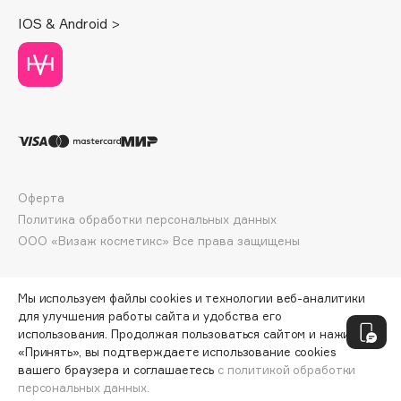
Deonica
IOS & Android >
Dessange
Dior
Divage
Dolce & Gabbana
Dolomit
Dorco
DP Daily Perfection
Оферта
Dr. Vranjes Firenze
Политика обработки персональных данных
Dr.Althea
ООО «Визаж косметикс» Все права защищены
Dr.Ceuracle
Dr.Jart+
Мы используем файлы cookies и технологии веб-аналитики
DSD de Luxe
для улучшения работы сайта и удобства его
использования. Продолжая пользоваться сайтом и нажимая
Dyson
«Принять», вы подтверждаете использование cookies
вашего браузера и соглашаетесь
с политикой обработки
персональных данных.
ДОБАВИТЬ В КОРЗИНУ
713 ₽
950 ₽