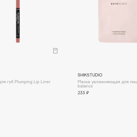
Dr.Althea
Dr.Ceuracle
Dr.Jart+
DSD de Luxe
Dyson
SHIKSTUDIO
я губ Plumping Lip Liner
Маска увлажняющая для лиц
balance
233 ₽
Estée Lauder
Etat Pur
Etude House
Etude organix