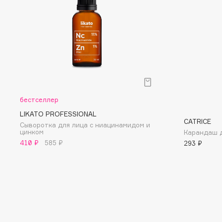
D
d'Alba
Dior
DABO
Divage
DARLING*
Dolce & Gabbana
Darphin
Dolomit
Davines
Dorco
Deonica
DP Daily Perfection
бестселлер
Dessange
Dr. Vranjes Firenze
LIKATO PROFESSIONAL
CATRICE
Сыворотка для лица с ниацинамидом и
цинком
Карандаш дл
410 ₽
585 ₽
293 ₽
E
Eat My
Ella Bartsueva Brushes
Ecolatier
EMBRACE Haircare
Ecotools
Emmanuelle Jane
EGG
Enough