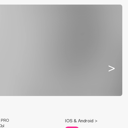
E PRO
IOS & Android >
СЫ