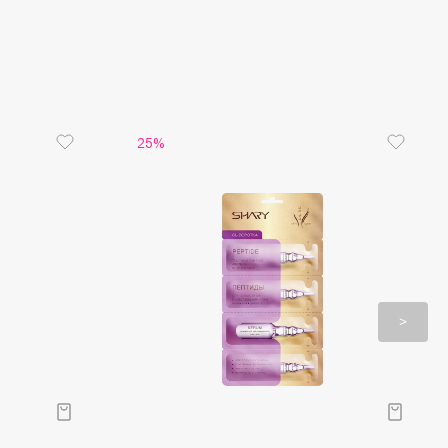
а на 4 применения (2г*4 шт)
25%