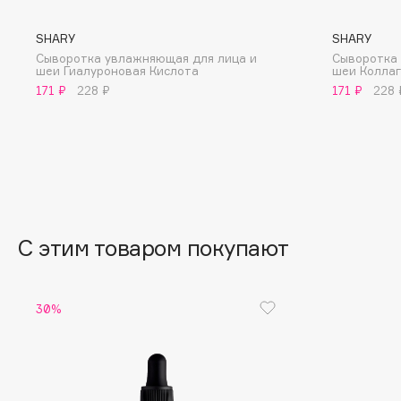
BLOME
SHARY
SHARY
Сыворотка увлажняющая для лица и
Сыворотка 
шеи Гиалуроновая Кислота
шеи Колла
171 ₽
228 ₽
171 ₽
228 
C
Cadence
Chupa Chups
Capelli Dorati
Clarette
Carbon Theory
Clarins
Carmex
Clarins Precious
Carolina Herrera
Clinique
С этим товаром покупают
Catrice
Clive Christian
Celimax
Club De Nuit
30%
Cettua
Collagenina