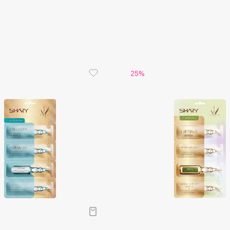
Aveda
1 упаковк
Avene
25%
Boadicea The Victorious
Bobbi Brown
BOOMSHOP
BORK
Brunello Cucinelli
Bvlgari
by TERRY
BY WISHTREND
Byredo