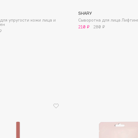
SHARY
для упругости кожи лица и
Сыворотка для лица Лифтин
ген
210 ₽
280 ₽
₽
Consly
Corimo
CosRX
Cottolina
Crescina
Cunzite
Curaprox