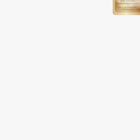
Подарки
0 - 9
Для дома
100BON
22|11
Техника
A
Acqua di Parma
Amina Daudova Brushes
Acque di Italia
Amouage
Adele for you
Amuleto Di Casa
Advante
Angiopharm
ЭКСКЛЮЗИВ
ЭКСКЛЮЗИВ
Aesop
Annbeauty
Age Stop
Anua
ЭКСКЛЮЗИВ
Apadent
AHFA Cosmetics
Apagard
Ajmal