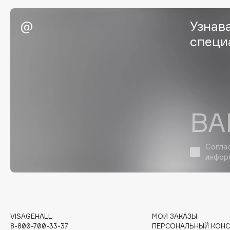
EGIA
EpilProfi
Узнав
Eigshow
Erborian
специ
Elemis
Essence
Elian Russia
Essential Parfums Paris
Elie Saab
Estrâde
ВА
F
FANE
Flipper
Согла
инфор
Farmstay
FLOEMA
Felce Azzurra
Floraïku
Fillerina
Forlle'd
ЭКСКЛЮЗИВ
Fiona Franchimon
VISAGEHALL
МОИ ЗАКАЗЫ
8-800-700-33-37
ПЕРСОНАЛЬНЫЙ КОНС