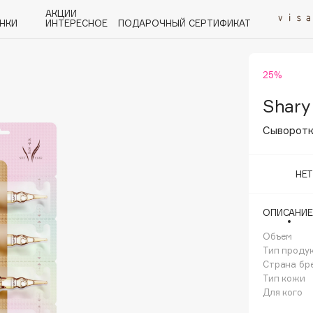
АКЦИИ
НКИ
ИНТЕРЕСНОЕ
ПОДАРОЧНЫЙ СЕРТИФИКАТ
25%
P
Q
R
S
T
U
V
W
Y
Z
А - Я
Shary
Сыворотк
НЕ
Angiopharm
ОПИСАНИЕ
KIKO Milano
Объем
Estée Lauder
Тип проду
Clarins
Страна бр
Тип кожи
Для кого