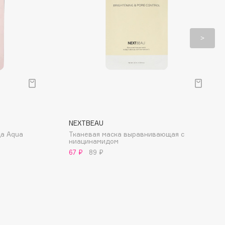
NEXTBEAU
а Aqua
Тканевая маска выравнивающая с
ниацинамидом
67 ₽
89 ₽