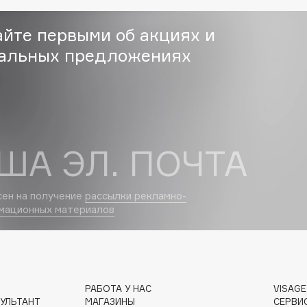
Eva Mosaic
айте первыми об акциях и
Ex Nihilo
альных предложениях
EXOARI L
ША ЭЛ. ПОЧТА
Fragrance Du Bois
сен на получение
рассылки рекламно-
мационных материалов
Frederic Malle
Frudia
Funny Organix
РАБОТА У НАС
VISAG
УЛЬТАНТ
МАГАЗИНЫ
СЕРВИ